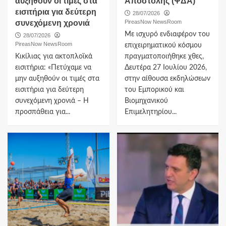
αυξηθούν οι τιμές στα
Αποστολής (ΨΔΑ)
εισιτήρια για δεύτερη
28/07/2026
συνεχόμενη χρονιά
PireasNow NewsRoom
Με ισχυρό ενδιαφέρον του
28/07/2026
PireasNow NewsRoom
επιχειρηματικού κόσμου
Κικίλιας για ακτοπλοϊκά
πραγματοποιήθηκε χθες,
εισιτήρια: «Πετύχαμε να
Δευτέρα 27 Ιουλίου 2026,
μην αυξηθούν οι τιμές στα
στην αίθουσα εκδηλώσεων
εισιτήρια για δεύτερη
του Εμπορικού και
συνεχόμενη χρονιά – Η
Βιομηχανικού
προσπάθεια για...
Επιμελητηρίου...