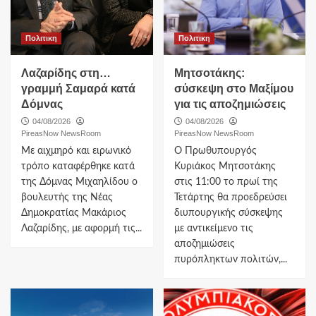
Πολιτικη
Πολιτικη
Λαζαρίδης στη…
Μητσοτάκης:
γραμμή Σαμαρά κατά
σύσκεψη στο Μαξίμου
Δόμνας
για τις αποζημιώσεις
04/08/2026
04/08/2026
PireasNow NewsRoom
PireasNow NewsRoom
Με αιχμηρό και ειρωνικό
Ο Πρωθυπουργός
τρόπο καταφέρθηκε κατά
Κυριάκος Μητσοτάκης
της Δόμνας Μιχαηλίδου ο
στις 11:00 το πρωί της
βουλευτής της Νέας
Τετάρτης θα προεδρεύσει
Δημοκρατίας Μακάριος
διυπουργικής σύσκεψης
Λαζαρίδης, με αφορμή τις...
με αντικείμενο τις
αποζημιώσεις
πυρόπληκτων πολιτών,...