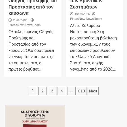
Οδηγός Πρόληψης και
των Αμυντικών
Προστασίας από τον
Συστημάτων
καύσωνα
19/07/2026
PireasNow NewsRoom
20/07/2026
PireasNow NewsRoom
Λέττα Καλαμαρά
Ολοκληρωμένος Οδηγός
Ναυτεμπορική Στη
Πρόληψης και
μακροπρόθεσμη βελτίωση
Προστασίας από τον
των οικονομικών τους
καύσωνα Όλα όσα πρέπει
επιδόσεων προσβλέπουν
να γνωρίζουν οι πολίτες:
τα Ελληνικά Αμυντικά
τα συμπτώματα, οι
Συστήματα, αρχής
πρώτες βοήθειες...
γενομένης από το 2026,...
Πλοήγηση
2
3
4
613
Next
1
…
άρθρων