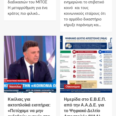
διαδικασιών του ΜΙΤΟΣ
ενημερώνει το επιβατικό
Η μεταρρύθμιση για ένα
κοινό ​ και τους
κράτος πιο φιλικό...
κοινωνικούς εταίρους ότι
το αρμόδιο δικαστήριο
κήρυξε παράνομη και...
Ναυτιλια
Οικονομια
Κικίλιας για
Ημερίδα στο Ε.Β.Ε.Π.
ακτοπλοϊκά εισιτήρια:
από την Α.Α.Δ.Ε. για
«Πετύχαμε να μην
το Ψηφιακό Δελτίο