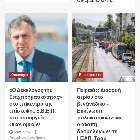
«Απομακρυσμένα...
Οικονομια
Επικαιρότητα
«Ο Δεκάλογος της
Πειραιάς: Διαρροή
Επιχειρηματικότητας»
αερίου στο
στο επίκεντρο της
βενζινάδικο –
επίσκεψης Ε.Β.Ε.Π.
Εκκένωση
στο υπουργείο
πολυκατοικιών και
Οικονομικών
διακοπή
δρομολογίων σε
23/07/2026
PireasNow NewsRoom
ΗΣΑΠ, Τραμ