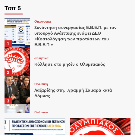
Τοπ 5
Οικονομια
Συνάντηση συνεργασίας Ε.Β.Ε.Π. με τον
υπουργό Ανάπτυξης ενόψει ΔΕΘ
«Κοστολόγηση των προτάσεων του
1
Ε.Β.Ε.Π.»
αθλητικα
Κόλλησε στο μηδέν ο Ολυμπιακός
2
Πολιτικη
Λαζαρίδης στη…γραμμή Σαμαρά κατά
Δόμνας
3
Πολιτικη
Μητσοτάκης: σύσκεψη στο Μαξίμου για
τις αποζημιώσεις
4