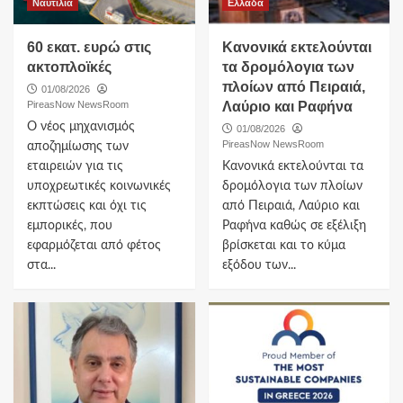
Ναυτιλια
Ελλαδα
60 εκατ. ευρώ στις
Κανονικά εκτελούνται
ακτοπλοϊκές
τα δρομόλογια των
πλοίων από Πειραιά,
01/08/2026
PireasNow NewsRoom
Λαύριο και Ραφήνα
Ο νέος μηχανισμός
01/08/2026
PireasNow NewsRoom
αποζημίωσης των
εταιρειών για τις
Κανονικά εκτελούνται τα
υποχρεωτικές κοινωνικές
δρομόλογια των πλοίων
εκπτώσεις και όχι τις
από Πειραιά, Λαύριο και
εμπορικές, που
Ραφήνα καθώς σε εξέλιξη
εφαρμόζεται από φέτος
βρίσκεται και το κύμα
στα...
εξόδου των...