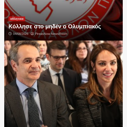
αθλητικα
Κόλλησε στο μηδέν ο Ολυμπιακός
04/08/2026
PireasNow NewsRoom