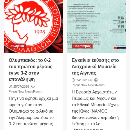
αθλητικα
Πολιτισμός
Ολυμπιακός: το 0-2
Εγκαίνια έκθεσης στο
του πρώτου μέρους
Διαχρονικό Μουσείο
έγινε 3-2 στην
της Αίγινας
επανάληψη
24/07/2026
PireasNow NewsRoom
25/07/2026
PireasNow NewsRoom
Η Εφορεία Αρχαιοτήτων
Πήγε να αφήσει αρχικά μία
Πειραιώς και Νήσων και
ωραία γεύση στον
το Εθνικό Μουσείο Τέχνης
Ολυμπιακό το φιλικό με
της Κίνας (NAMΟC
την Άλκμααρ ωστόσο το
)διοργανώνουν περιοδική
0-2 του πρώτου μέρους...
έκθεση με τίτλο