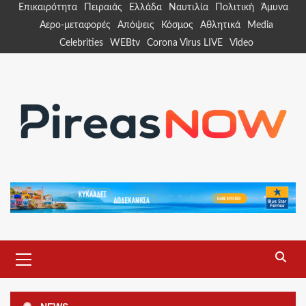
Skip
Επικαιρότητα
Πειραιάς
Ελλάδα
Ναυτιλία
Πολιτική
Άμυνα
to
Αερο-μεταφορές
Απόψεις
Κόσμος
Αθλητικά
Media
content
Celebrities
WEBtv
Corona Virus LIVE
Video
Primary
Menu