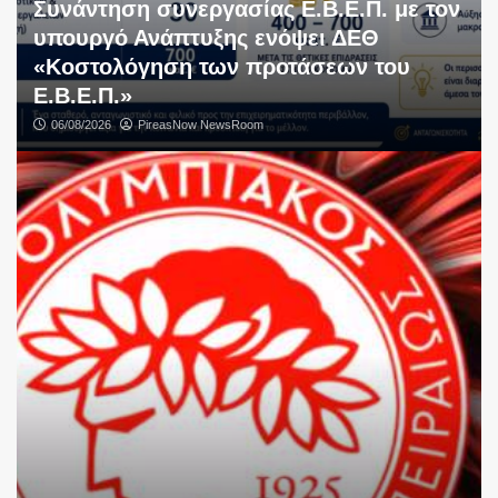
Συνάντηση συνεργασίας Ε.Β.Ε.Π. με τον
υπουργό Ανάπτυξης ενόψει ΔΕΘ
«Κοστολόγηση των προτάσεων του
Ε.Β.Ε.Π.»
06/08/2026
PireasNow NewsRoom