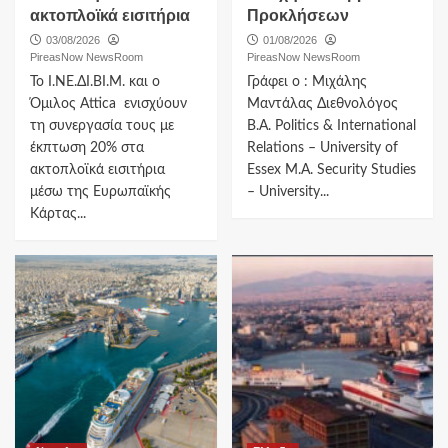
ακτοπλοϊκά εισιτήρια
Προκλήσεων
03/08/2026
01/08/2026
PireasNow NewsRoom
PireasNow NewsRoom
Το Ι.ΝΕ.ΔΙ.ΒΙ.Μ. και o
Γράφει ο : Μιχάλης
Όμιλος Attica ενισχύουν
Μαντάλας Διεθνολόγος
τη συνεργασία τους με
B.A. Politics & International
έκπτωση 20% στα
Relations – University of
ακτοπλοϊκά εισιτήρια
Essex M.A. Security Studies
μέσω της Ευρωπαϊκής
– University...
Κάρτας...