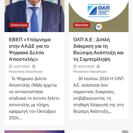
Οικονομια
Ναυτιλια
ΕΒΕΠ «Υπόμνημα
ΟΛΠ Α.Ε : Διπλή
στην ΑΑΔΕ για το
διάκριση για τη
Ψηφιακό Δελτίο
Βιώσιμη Ανάπτυξη και
Αποστολής»
τη Συμπερίληψη
31/07/2026
30/07/2026
PireasNow NewsRoom
PireasNow NewsRoom
Το Ψηφιακό Δελτίο
30 Ιουλίου 2026 Η ΟΛΠ
Αποστολής (ΨΔΑ) έρχεται
Α.Ε. απέσπασε δύο
να αντικαταστήσει
σημαντικές διακρίσεις,
σταδιακά το έντυπο δελτίο
επιβεβαιώνοντας τη
αποστολής με πλήρη
σταθερή δέσμευσή της στη
εφαρμογή τον Οκτώβριο
Βιώσιμη Ανάπτυξη,...
2026....