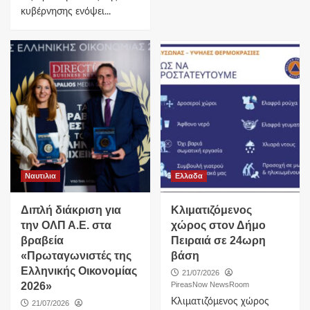
κυβέρνησης ενόψει...
Ναυτιλια
Ελλαδα
Διπλή διάκριση για
Κλιματιζόμενος
την ΟΛΠ Α.Ε. στα
χώρος στον Δήμο
βραβεία
Πειραιά σε 24ωρη
«Πρωταγωνιστές της
βάση
Ελληνικής Οικονομίας
21/07/2026
2026»
PireasNow NewsRoom
Κλιματιζόμενος χώρος
21/07/2026