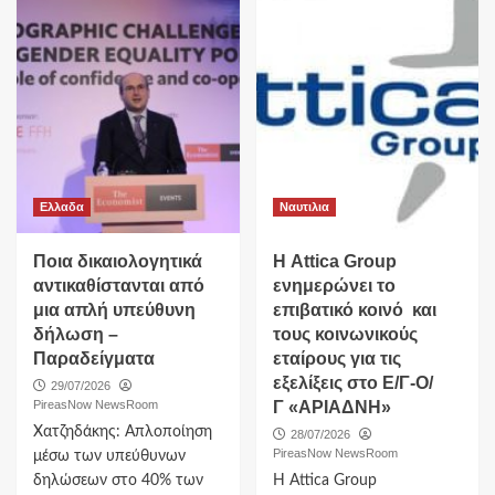
Ελλαδα
Ναυτιλια
Ποια δικαιολογητικά
Η Attica Group ​
αντικαθίστανται από
ενημερώνει το
μια απλή υπεύθυνη
επιβατικό κοινό ​ και
δήλωση –
τους κοινωνικούς
Παραδείγματα
εταίρους για τις
εξελίξεις στο Ε/Γ-Ο/
29/07/2026
PireasNow NewsRoom
Γ «ΑΡΙΑΔΝΗ»
Χατζηδάκης: Aπλοποίηση
28/07/2026
PireasNow NewsRoom
μέσω των υπεύθυνων
δηλώσεων στο 40% των
Η Attica Group ​