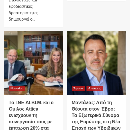
επενδυτικές και
εφοδιαστικές
δραστηριότητες
δημιουργεί ο...
Ναυτιλια
Άμυνα
Αποψεις
Το Ι.ΝΕ.ΔΙ.ΒΙ.Μ. και o
Μαντάλας: Από τη
Όμιλος Attica
Θέουτα στον Έβρο:
ενισχύουν τη
Τα Εξωτερικά Σύνορα
συνεργασία τους με
της Ευρώπης στη Νέα
έκπτωση 20% στα
Εποχή των Υβριδικών