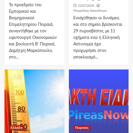
Το προεδρείο του
22/07/2026
PireasNow NewsRoom
Εμπορικού και
Βιομηχανικού
Ενισχύθηκαν οι δυνάμεις
Επιμελητηρίου Πειραιά,
και στο σημείο βρίσκονται
συναντήθηκε με τον
29 πυροσβέστες με 11
υφυπουργό Οικονομικών
οχήματα ενώ η Ελληνική
και βουλευτή Β’ Πειραιά,
Αστυνομία έχει
Δημήτρη Μαρκόπουλο,
προχωρήσει στον
στο...
αποκλεισμό...
Ελλαδα
Πειραιας