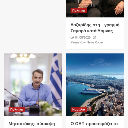
Πολιτικη
Λαζαρίδης στη…γραμμή
Σαμαρά κατά Δόμνας
04/08/2026
PireasNow NewsRoom
Πολιτικη
Ναυτιλια
Μητσοτάκης: σύσκεψη
O ΟΛΠ προετοιμάζει το