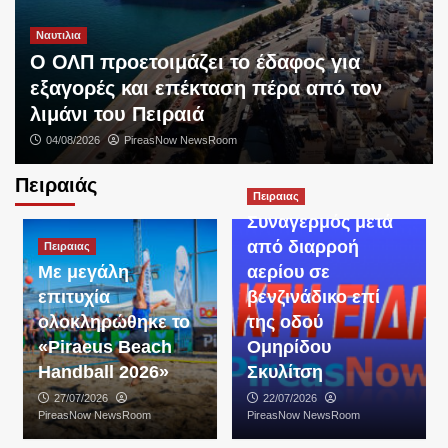
Ναυτιλια
O ΟΛΠ προετοιμάζει το έδαφος για
εξαγορές και επέκταση πέρα από τον
λιμάνι του Πειραιά
04/08/2026
PireasNow NewsRoom
Πειραιάς
Πειραιας
Συναγερμός μετά
από διαρροή
Πειραιας
Με μεγάλη
αερίου σε
επιτυχία
βενζινάδικο επί
ολοκληρώθηκε το
της οδού
«Piraeus Beach
Ομηρίδου
Handball 2026»
Σκυλίτση
27/07/2026
22/07/2026
PireasNow NewsRoom
PireasNow NewsRoom