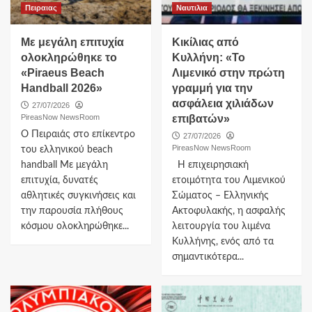
Πειραιας
Ναυτιλια
Με μεγάλη επιτυχία
Κικίλιας από
ολοκληρώθηκε το
Κυλλήνη: «Το
«Piraeus Beach
Λιμενικό στην πρώτη
Handball 2026»
γραμμή για την
ασφάλεια χιλιάδων
27/07/2026
PireasNow NewsRoom
επιβατών»
Ο Πειραιάς στο επίκεντρο
27/07/2026
PireasNow NewsRoom
του ελληνικού beach
handball Με μεγάλη
Η επιχειρησιακή
επιτυχία, δυνατές
ετοιμότητα του Λιμενικού
αθλητικές συγκινήσεις και
Σώματος – Ελληνικής
την παρουσία πλήθους
Ακτοφυλακής, η ασφαλής
κόσμου ολοκληρώθηκε...
λειτουργία του λιμένα
Κυλλήνης, ενός από τα
σημαντικότερα...