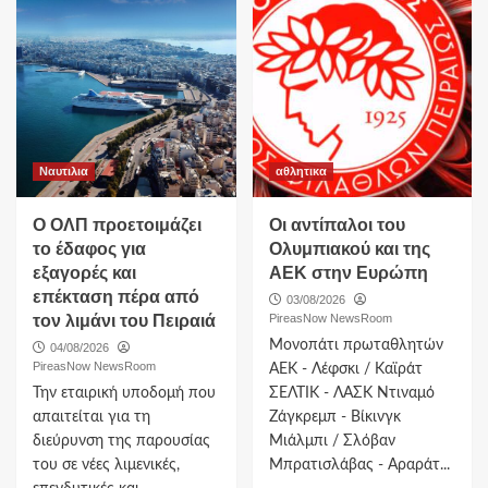
Ναυτιλια
αθλητικα
O ΟΛΠ προετοιμάζει
Οι αντίπαλοι του
το έδαφος για
Ολυμπιακού και της
εξαγορές και
ΑΕΚ στην Ευρώπη
επέκταση πέρα από
03/08/2026
τον λιμάνι του Πειραιά
PireasNow NewsRoom
Μονοπάτι πρωταθλητών
04/08/2026
PireasNow NewsRoom
ΑΕΚ - Λέφσκι / Καϊράτ
Την εταιρική υποδομή που
ΣΕΛΤΙΚ - ΛΑΣΚ Ντιναμό
απαιτείται για τη
Ζάγκρεμπ - Βίκινγκ
διεύρυνση της παρουσίας
Μιάλμπι / Σλόβαν
του σε νέες λιμενικές,
Μπρατισλάβας - Αραράτ...