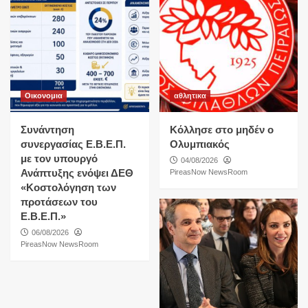
Ναυτιλια
O ΟΛΠ προετοιμάζει το έδαφος για
εξαγορές και επέκταση πέρα από τον
λιμάνι του Πειραιά
5
Οικονομια
αθλητικα
Συνάντηση
Κόλλησε στο μηδέν ο
συνεργασίας Ε.Β.Ε.Π.
Ολυμπιακός
με τον υπουργό
04/08/2026
Ανάπτυξης ενόψει ΔΕΘ
PireasNow NewsRoom
«Κοστολόγηση των
προτάσεων του
Ε.Β.Ε.Π.»
06/08/2026
PireasNow NewsRoom