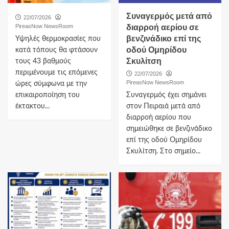
Συναγερμός μετά από
22/07/2026
PireasNow NewsRoom
διαρροή αερίου σε
βενζινάδικο επί της
Υψηλές θερμοκρασίες που
οδού Ομηρίδου
κατά τόπους θα φτάσουν
Σκυλίτση
τους 43 βαθμούς
περιμένουμε τις επόμενες
22/07/2026
PireasNow NewsRoom
ώρες σύμφωνα με την
επικαιροποίηση του
Συναγερμός έχει σημάνει
έκτακτου...
στον Πειραιά μετά από
διαρροή αερίου που
σημειώθηκε σε βενζινάδικο
επί της οδού Ομηρίδου
Σκυλίτση. Στο σημείο...