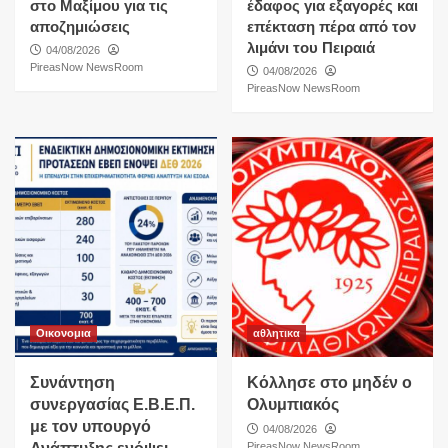
στο Μαξίμου για τις
έδαφος για εξαγορές και
αποζημιώσεις
επέκταση πέρα από τον
λιμάνι του Πειραιά
04/08/2026
PireasNow NewsRoom
04/08/2026
PireasNow NewsRoom
Οικονομια
αθλητικα
Συνάντηση
Κόλλησε στο μηδέν ο
συνεργασίας Ε.Β.Ε.Π.
Ολυμπιακός
με τον υπουργό
04/08/2026
PireasNow NewsRoom