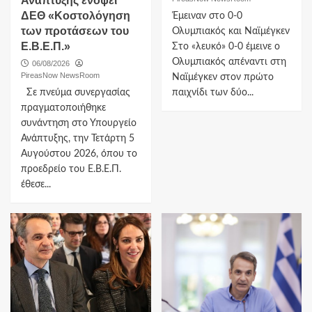
Ανάπτυξης ενόψει
ΔΕΘ «Κοστολόγηση
Έμειναν στο 0-0
των προτάσεων του
Ολυμπιακός και Ναϊμέγκεν
Ε.Β.Ε.Π.»
Στο «λευκό» 0-0 έμεινε ο
Ολυμπιακός απέναντι στη
06/08/2026
PireasNow NewsRoom
Ναϊμέγκεν στον πρώτο
Σε πνεύμα συνεργασίας
παιχνίδι των δύο...
πραγματοποιήθηκε
συνάντηση στο Υπουργείο
Ανάπτυξης, την Τετάρτη 5
Αυγούστου 2026, όπου το
προεδρείο του Ε.Β.Ε.Π.
έθεσε...