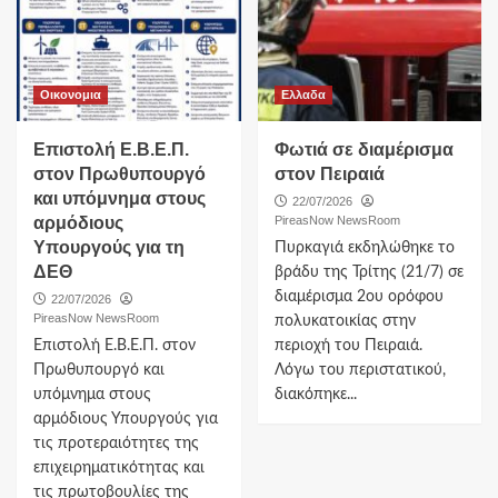
Οικονομια
Ελλαδα
Επιστολή Ε.Β.Ε.Π.
Φωτιά σε διαμέρισμα
στον Πρωθυπουργό
στον Πειραιά
και υπόμνημα στους
22/07/2026
αρμόδιους
PireasNow NewsRoom
Υπουργούς για τη
Πυρκαγιά εκδηλώθηκε το
ΔΕΘ
βράδυ της Τρίτης (21/7) σε
διαμέρισμα 2ου ορόφου
22/07/2026
PireasNow NewsRoom
πολυκατοικίας στην
Επιστολή Ε.Β.Ε.Π. στον
περιοχή του Πειραιά.
Πρωθυπουργό και
Λόγω του περιστατικού,
υπόμνημα στους
διακόπηκε...
αρμόδιους Υπουργούς για
τις προτεραιότητες της
επιχειρηματικότητας και
τις πρωτοβουλίες της