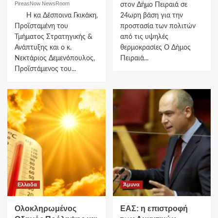
PireasNow NewsRoom
στον Δήμο Πειραιά σε
Η κα Δέσποινα Γκικάκη,
24ωρη βάση για την
Προϊσταμένη του
προστασία των πολιτών
Τμήματος Στρατηγικής &
από τις υψηλές
Ανάπτυξης και ο κ.
θερμοκρασίες Ο Δήμος
Νεκτάριος Δεμενόπουλος,
Πειραιά...
Προϊστάμενος του...
Ελλαδα
Άμυνα
Ολοκληρωμένος
ΕΑΣ: η επιστροφή