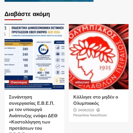
Διαβάστε ακόμη
Οικονομια
αθλητικα
Συνάντηση
Κόλλησε στο μηδέν ο
συνεργασίας Ε.Β.Ε.Π.
Ολυμπιακός
με τον υπουργό
04/08/2026
Ανάπτυξης ενόψει ΔΕΘ
PireasNow NewsRoom
«Κοστολόγηση των
προτάσεων του