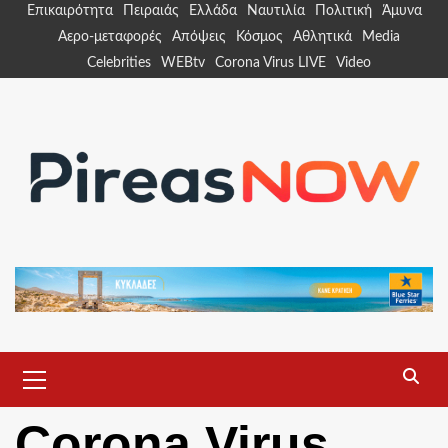
Skip
Επικαιρότητα
Πειραιάς
Ελλάδα
Ναυτιλία
Πολιτική
Άμυνα
to
Αερο-μεταφορές
Απόψεις
Κόσμος
Αθλητικά
Media
content
Celebrities
WEBtv
Corona Virus LIVE
Video
Primary
Menu
Corona Virus