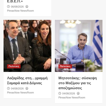
Ε.Β.Ε.Π.»
06/08/2026
PireasNow NewsRoom
Πολιτικη
Πολιτικη
Λαζαρίδης στη…γραμμή
Μητσοτάκης: σύσκεψη
Σαμαρά κατά Δόμνας
στο Μαξίμου για τις
αποζημιώσεις
04/08/2026
PireasNow NewsRoom
04/08/2026
PireasNow NewsRoom