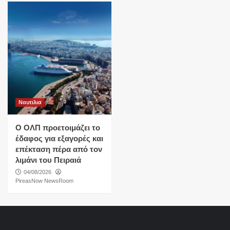
Ναυτιλια
O ΟΛΠ προετοιμάζει το
έδαφος για εξαγορές και
επέκταση πέρα από τον
λιμάνι του Πειραιά
04/08/2026
PireasNow NewsRoom