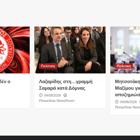
Πολιτικη
Πολιτικη
δέν ο
Λαζαρίδης στη…γραμμή
Μητσοτάκη
Σαμαρά κατά Δόμνας
Μαξίμου για
αποζημιώσ
04/08/2026
PireasNow NewsRoom
04/08/2026
PireasNow Ne