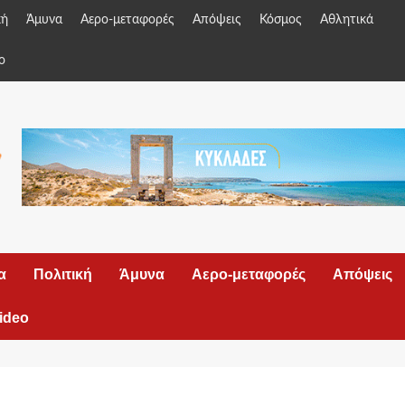
κή
Άμυνα
Αερο-μεταφορές
Απόψεις
Κόσμος
Αθλητικά
o
α
Πολιτική
Άμυνα
Αερο-μεταφορές
Απόψεις
ideo