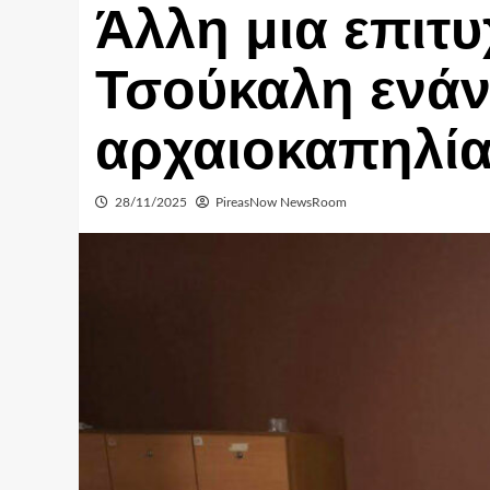
Άλλη μια επιτυ
Τσούκαλη ενάν
αρχαιοκαπηλί
28/11/2025
PireasNow NewsRoom