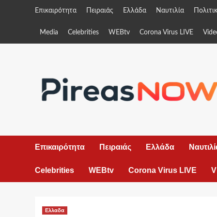
Skip
Επικαιρότητα
Πειραιάς
Ελλάδα
Ναυτιλία
Πολιτι
to
content
Media
Celebrities
WEBtv
Corona Virus LIVE
Vide
Επικαιρότητα
Πειραιάς
Ελλάδα
Ναυτιλί
Celebrities
WEBtv
Corona Virus LIVE
V
Ελλαδα