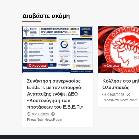
Διαβάστε ακόμη
Οικονομια
αθλητικα
Συνάντηση συνεργασίας
Κόλλησε στο μη
Ε.Β.Ε.Π. με τον υπουργό
Ολυμπιακός
Ανάπτυξης ενόψει ΔΕΘ
04/08/2026
«Κοστολόγηση των
PireasNow NewsRoom
προτάσεων του Ε.Β.Ε.Π.»
06/08/2026
PireasNow NewsRoom