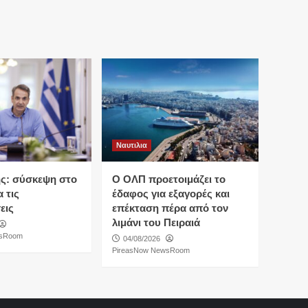
Ναυτιλια
ς: σύσκεψη στο
O ΟΛΠ προετοιμάζει το
 τις
έδαφος για εξαγορές και
εις
επέκταση πέρα από τον
λιμάνι του Πειραιά
wsRoom
04/08/2026
PireasNow NewsRoom