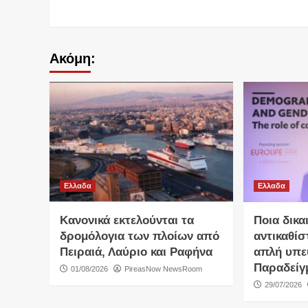
Ακόμη:
Ελλαδα
Ελλαδα
Κανονικά εκτελούνται τα
Ποια δικα
δρομόλογια των πλοίων από
αντικαθίσ
Πειραιά, Λαύριο και Ραφήνα
απλή υπε
Παραδείγ
01/08/2026
PireasNow NewsRoom
29/07/2026