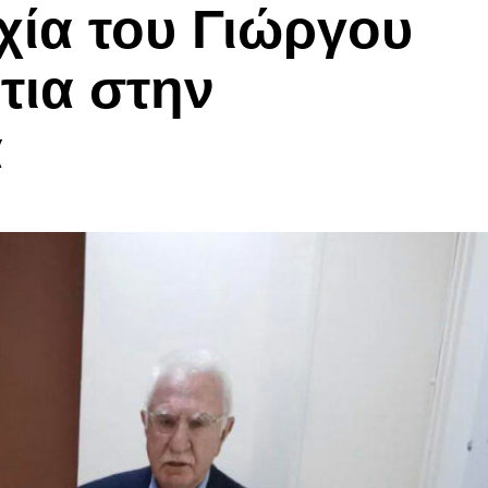
χία του Γιώργου
τια στην
α