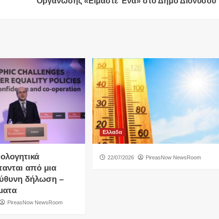
Οργάνωσης «Είμαστε Ένα» στο Δήμο Διονύσου
Ελλαδα
ιολογητικά
22/07/2026
PireasNow NewsRoom
τανται από μια
ύθυνη δήλωση –
ματα
PireasNow NewsRoom