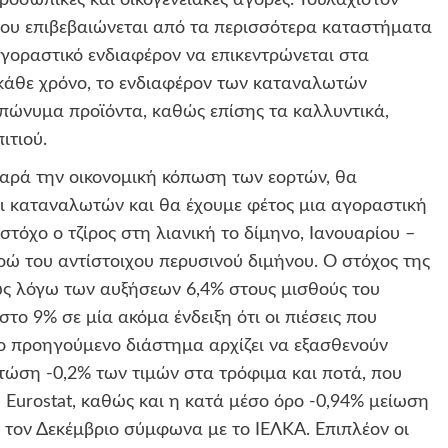
προσωπικές και οικογενειακές αγορές. Τουλάχιστον
που επιβεβαιώνεται από τα περισσότερα καταστήματα
γοραστικό ενδιαφέρον να επικεντρώνεται στα
κάθε χρόνο, το ενδιαφέρον των καταναλωτών
επώνυμα προϊόντα, καθώς επίσης τα καλλυντικά,
ιτιού.
 παρά την οικονομική κόπωση των εορτών, θα
ι καταναλωτών και θα έχουμε φέτος μια αγοραστική
στόχο ο τζίρος στη λιανική το δίμηνο, Ιανουαρίου –
υρώ του αντίστοιχου περυσινού διμήνου. Ο στόχος της
ως λόγω των αυξήσεων 6,4% στους μισθούς του
στο 9% σε μία ακόμα ένδειξη ότι οι πιέσεις που
το προηγούμενο διάστημα αρχίζει να εξασθενούν
πτώση -0,2% των τιμών στα τρόφιμα και ποτά, που
urostat, καθώς και η κατά μέσο όρο -0,94% μείωση
 τον Δεκέμβριο σύμφωνα με το ΙΕΛΚΑ. Επιπλέον οι