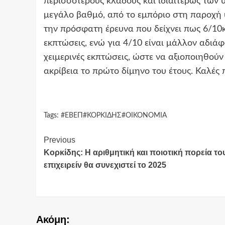
περισσότερους κλάδους και ιδιαιτέρως των υ
μεγάλο βαθμό, από το εμπόριο στη παροχή 
την πρόσφατη έρευνα που δείχνει πως 6/10κ
εκπτώσεις, ενώ για 4/10 είναι μάλλον αδιάφ
χειμερινές εκπτώσεις, ώστε να αξιοποιηθού
ακρίβεια το πρώτο δίμηνο του έτους. Καλές 
Tags:
#ΕΒΕΠ#ΚΟΡΚΙΔΗΣ#ΟΙΚΟΝΟΜΙΑ
Continue
Previous
Κορκίδης: Η αριθμητική και ποιοτική πορεία το
Reading
επιχειρείν θα συνεχιστεί το 2025
Ακόμη: