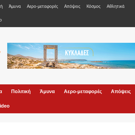
κή
Άμυνα
Αερο-μεταφορές
Απόψεις
Κόσμος
Αθλητικά
o
α
Πολιτική
Άμυνα
Αερο-μεταφορές
Απόψεις
ideo