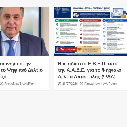
Οικονομια
πόμνημα στην
Ημερίδα στο Ε.Β.Ε.Π. από
 το Ψηφιακό Δελτίο
την Α.Α.Δ.Ε. για το Ψηφιακό
ής»
Δελτίο Αποστολής (ΨΔΑ)
PireasNow NewsRoom
28/07/2026
PireasNow NewsRoom