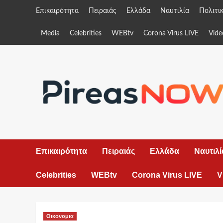
Skip
Επικαιρότητα
Πειραιάς
Ελλάδα
Ναυτιλία
Πολιτι
to
content
Media
Celebrities
WEBtv
Corona Virus LIVE
Vide
Επικαιρότητα
Πειραιάς
Ελλάδα
Ναυτιλί
Celebrities
WEBtv
Corona Virus LIVE
V
Οικονομια