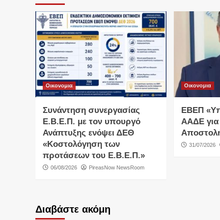
Οικονομια
Οικονομια
Συνάντηση συνεργασίας
ΕΒΕΠ «Υ
Ε.Β.Ε.Π. με τον υπουργό
ΑΑΔΕ για
Ανάπτυξης ενόψει ΔΕΘ
Αποστολ
«Κοστολόγηση των
31/07/2026
προτάσεων του Ε.Β.Ε.Π.»
06/08/2026
PireasNow NewsRoom
Διαβάστε ακόμη