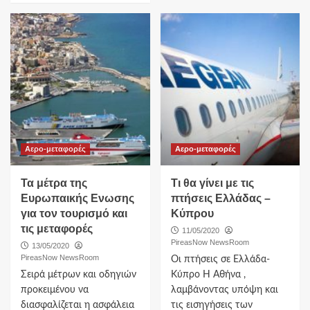
Αερο-μεταφορές
Αερο-μεταφορές
Τα μέτρα της
Τι θα γίνει με τις
Ευρωπαικής Ενωσης
πτήσεις Ελλάδας –
για τον τουρισμό και
Κύπρου
τις μεταφορές
11/05/2020
PireasNow NewsRoom
13/05/2020
PireasNow NewsRoom
Οι πτήσεις σε Ελλάδα-
Σειρά μέτρων και οδηγιών
Κύπρο Η Αθήνα ,
προκειμένου να
λαμβάνοντας υπόψη και
διασφαλίζεται η ασφάλεια
τις εισηγήσεις των