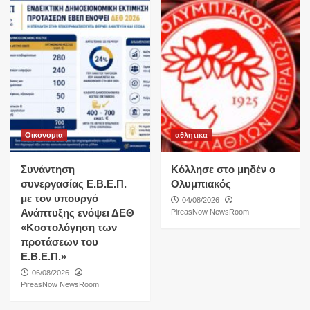
Οικονομια
αθλητικα
Συνάντηση
Κόλλησε στο μηδέν ο
συνεργασίας Ε.Β.Ε.Π.
Ολυμπιακός
με τον υπουργό
04/08/2026
Ανάπτυξης ενόψει ΔΕΘ
PireasNow NewsRoom
«Κοστολόγηση των
προτάσεων του
Ε.Β.Ε.Π.»
06/08/2026
PireasNow NewsRoom