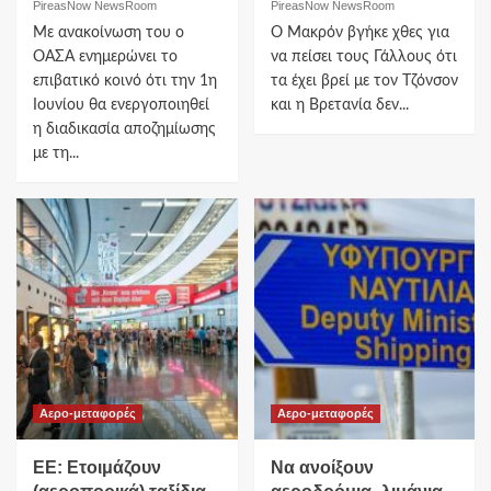
PireasNow NewsRoom
PireasNow NewsRoom
Με ανακοίνωση του ο
Ο Μακρόν βγήκε χθες για
ΟΑΣΑ ενημερώνει το
να πείσει τους Γάλλους ότι
επιβατικό κοινό ότι την 1η
τα έχει βρεί με τον Τζόνσον
Ιουνίου θα ενεργοποιηθεί
και η Βρετανία δεν...
η διαδικασία αποζημίωσης
με τη...
Αερο-μεταφορές
Αερο-μεταφορές
ΕΕ: Ετοιμάζουν
Να ανοίξουν