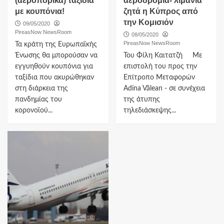
(αεροπορικά) ταξίδια
αεροδρόμια- λιμάνια
με κουπόνια!
ζητά η Κύπρος από
την Κομισιόν
09/05/2020
PireasNow NewsRoom
08/05/2020
PireasNow NewsRoom
Τα κράτη της Ευρωπαϊκής
Ένωσης θα μπορούσαν να
Του Φίλη Καιτατζή Με
εγγυηθούν κουπόνια για
επιστολή του προς την
ταξίδια που ακυρώθηκαν
Επίτροπο Μεταφορών
στη διάρκεια της
Adina Vălean - σε συνέχεια
πανδημίας του
της άτυπης
κορονοϊού...
τηλεδιάσκεψης...