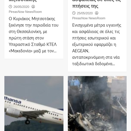
πτήσεις της
26/05/2020
PireasNow NewsRoom
25/05/2020
PireasNow NewsRoom
Ο Κυριάκος Μητσοτάκης
ξεκίνησε την περιοδεία του
Ενισχυμένα μέτρα υγιεινής
στη Θεσσαλονίκη, με
και ασφάλειας σε όλες τις
πρώτη στάση στον
πτήσεις εσωτερικού και
Υπεραστικό Σταθμό ΚΤΕΛ
εξωτερικού εφαρμόζει η
«Μακεδονία» μαζί με τον...
ΑΕGEAN,
ανταποκρινόμενη στα νέα
ταξιδιωτικά δεδομένα...