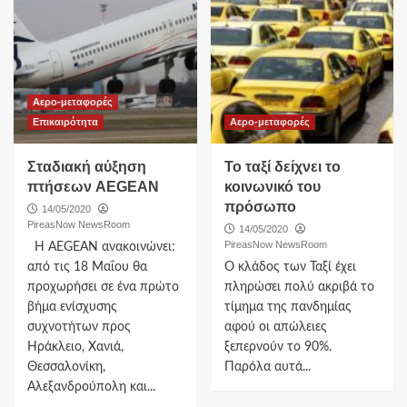
Αερο-μεταφορές
Επικαιρότητα
Αερο-μεταφορές
Σταδιακή αύξηση
Το ταξί δείχνει το
πτήσεων AEGEAN
κοινωνικό του
πρόσωπο
14/05/2020
PireasNow NewsRoom
14/05/2020
PireasNow NewsRoom
Η AEGEAN ανακοινώνει:
από τις 18 Μαΐου θα
Ο κλάδος των Ταξί έχει
προχωρήσει σε ένα πρώτο
πληρώσει πολύ ακριβά το
βήμα ενίσχυσης
τίμημα της πανδημίας
συχνοτήτων προς
αφού οι απώλειες
Ηράκλειο, Χανιά,
ξεπερνούν το 90%.
Θεσσαλονίκη,
Παρόλα αυτά...
Αλεξανδρούπολη και...