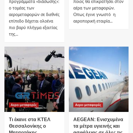
προγράμματα «διάσωσης»:
ποιος θα επικρατήσει στον
ο τομέας των
αέρα των μεταφορών.
αερομεταφορών σε διεθνές
Οπως έγινε γνωστό η
επίπεδο δέχεται ολοένα
αεροπορική εταιρία...
πιο βαρύ πλήγμα εξαιτίας
της...
Αερο-μεταφορές
Αερο-μεταφορές
Τι έκανε στα ΚΤΕΛ
AEGEAN: Ενισχυμένα
Θεσσαλονίκης ο
τα μέτρα υγιεινής και
Μητσοτάκης
ασφάλειας σε όλες τις