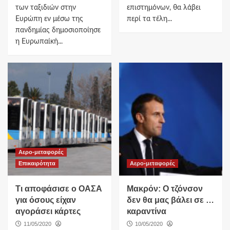
των ταξιδιών στην
επιστημόνων, θα λάβει
Ευρώπη εν μέσω της
περί τα τέλη...
πανδημίας δημοσιοποίησε
η Ευρωπαίκή...
Αερο-μεταφορές
Επικαιρότητα
Αερο-μεταφορές
Τι αποφάσισε ο ΟAΣΑ
Μακρόν: Ο τζόνσον
για όσους είχαν
δεν θα μας βάλει σε …
αγοράσει κάρτες
καραντίνα
11/05/2020
10/05/2020