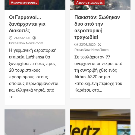
Αερο-μεταφορές
Αερο-μεταφορές
Οι Γερμανοί…
Πακιστάν: Σώθηκαν
ξανάρχονται για
δυο από την
διακοπές
αεροπορική
τραγωδία!
24/05/2020
PireasNow NewsRoom
23/05/2020
PireasNow NewsRoom
Η γερμανική αεροπορική
εταιρεία Lufthansa θα
Σε τουλάχιστον 97
ξαναρχίσει πτήσεις προς
ανέρχονται οι νεκροί από
20 τουριστικούς
τη συντριβή χθες ενός
προορισμούς, στους
Airbus A320 σε μια
οποίους περιλαμβάνονται
κατοικημένη περιοχή του
και ελληνικά νησιά, από
Καράτσι, στο...
τα...