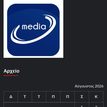
Αρχείο
Αύγουστος 2026
Δ
Τ
Τ
Π
Π
Σ
Κ