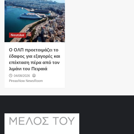
Ναυτιλια
O ΟΛΠ προετοιμάζει το
έδαφος για εξαγορές και
επέκταση πέρα από τον
λιμάνι του Πειραιά
04/08/2026
PireasNow NewsRoom