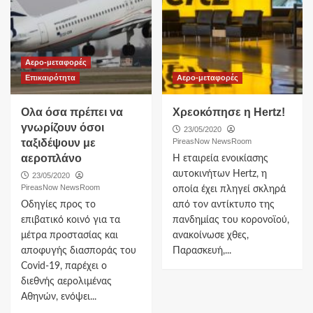
Αερο-μεταφορές
Επικαιρότητα
Αερο-μεταφορές
Ολα όσα πρέπει να
Χρεοκόπησε η Hertz!
γνωρίζουν όσοι
23/05/2020
ταξιδέψουν με
PireasNow NewsRoom
αεροπλάνο
Η εταιρεία ενοικίασης
αυτοκινήτων Hertz, η
23/05/2020
PireasNow NewsRoom
οποία έχει πληγεί σκληρά
Oδηγίες προς το
από τον αντίκτυπο της
επιβατικό κοινό για τα
πανδημίας του κορονοϊού,
μέτρα προστασίας και
ανακοίνωσε χθες,
αποφυγής διασποράς του
Παρασκευή,...
Covid-19, παρέχει ο
διεθνής αερολιμένας
Αθηνών, ενόψει...