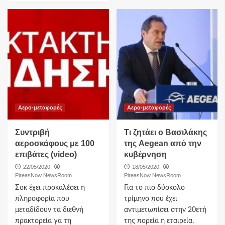
Αερο-μεταφορές
Αερο-μεταφορές
Συντριβή
Τι ζητάει ο Βασιλάκης
αεροσκάφους με 100
της Aegean από την
επιβάτες (video)
κυβέρνηση
22/05/2020
18/05/2020
PireasNow NewsRoom
PireasNow NewsRoom
Σοκ έχει προκαλέσει η
Για το πιο δύσκολο
πληροφορία που
τρίμηνο που έχει
μεταδίδουν τα διεθνή
αντιμετωπίσει στην 20ετή
πρακτορεία γα τη
της πορεία η εταιρεία,