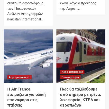
συντριβή αεροσκάφους
έκανε λόγο ο πρόεδρος
των Πακιστανικών
της Aegean,...
Διεθνών Αερογραμμών
(Pakistan International...
Αερο-μεταφορές
Αερο-μεταφορές
Επικαιρότητα
Η Air France
Πως θα ταξιδεύουμε
ετοιμάζεται για ολική
από σήμερα με τρένα,
επαναφορά στις
λεωφορεία, ΚΤΕΛ και
πτήσεις
αεροπλάνα