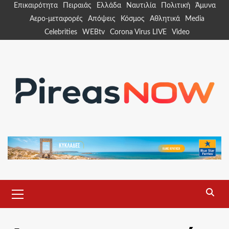
Skip
Επικαιρότητα
Πειραιάς
Ελλάδα
Ναυτιλία
Πολιτική
Άμυνα
to
Αερο-μεταφορές
Απόψεις
Κόσμος
Αθλητικά
Media
content
Celebrities
WEBtv
Corona Virus LIVE
Video
Primary
Menu