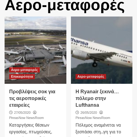
Αερο-μεταφορές
Αερο-μεταφορές
Επικαιρότητα
Αερο-μεταφορές
Προβλέψεις σοκ για
Η Ryanair ξεκινά…
τις αεροπορικές
πόλεμο στην
εταιρείες
Lufthansa
27/05/2020
26/05/2020
PireasNow NewsRoom
PireasNow NewsRoom
Καταργήσεις θέσεων
Πόλεμος αναμένεται να
εργασίας, πτωχεύσεις,
ξεσπάσει στη...γη για το