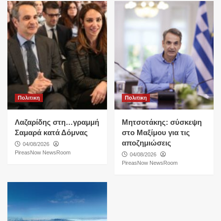
Πολιτικη
Πολιτικη
Λαζαρίδης στη…γραμμή
Μητσοτάκης: σύσκεψη
Σαμαρά κατά Δόμνας
στο Μαξίμου για τις
αποζημιώσεις
04/08/2026
PireasNow NewsRoom
04/08/2026
PireasNow NewsRoom