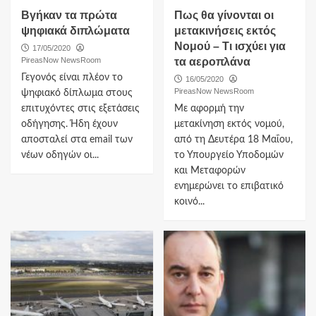
Βγήκαν τα πρώτα
Πως θα γίνονται οι
ψηφιακά διπλώματα
μετακινήσεις εκτός
Νομού – Τι ισχύει για
17/05/2020
PireasNow NewsRoom
τα αεροπλάνα
Γεγονός είναι πλέον το
16/05/2020
PireasNow NewsRoom
ψηφιακό δίπλωμα στους
επιτυχόντες στις εξετάσεις
Με αφορμή την
οδήγησης. Ήδη έχουν
μετακίνηση εκτός νομού,
αποσταλεί στα email των
από τη Δευτέρα 18 Μαΐου,
νέων οδηγών οι...
το Υπουργείο Υποδομών
και Μεταφορών
ενημερώνει το επιβατικό
κοινό...