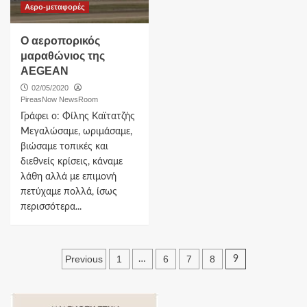
Αερο-μεταφορές
Ο αεροπορικός
μαραθώνιος της
AEGEAN
02/05/2020
PireasNow NewsRoom
Γράφει ο: Φίλης Καϊτατζής
Μεγαλώσαμε, ωριμάσαμε,
βιώσαμε τοπικές και
διεθνείς κρίσεις, κάναμε
λάθη αλλά με επιμονή
πετύχαμε πολλά, ίσως
περισσότερα...
Πλοήγηση
Previous
1
6
7
8
…
9
άρθρων