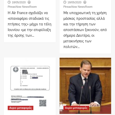
18/05/2020
18/05/2020
PireasNow NewsRoom
PireasNow NewsRoom
Η Air France σχεδιάζει να
Με υποχρεωτική τη χρήση
«επαναφέρει σταδιακά τις
μάσκας προστασίας αλλά
πτήσεις της» μέχρι τα τέλη
και την τήρηση των
Ιουνίου «με την επιφύλαξη
αποστάσεων ξεκινούν, από
της άρσης των...
σήμερα Δευτέρα, οι
μετακινήσεις των
πολιτών...
Αερο-μεταφορές
Αερο-μεταφορές