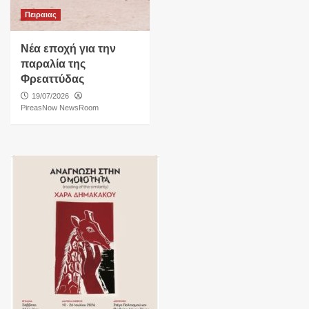
Πειραιας
Νέα εποχή για την
παραλία της
Φρεαττύδας
19/07/2026
PireasNow NewsRoom