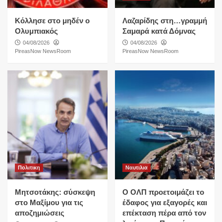
Κόλλησε στο μηδέν ο
Λαζαρίδης στη…γραμμή
Ολυμπιακός
Σαμαρά κατά Δόμνας
04/08/2026
04/08/2026
PireasNow NewsRoom
PireasNow NewsRoom
Πολιτικη
Ναυτιλια
Μητσοτάκης: σύσκεψη
O ΟΛΠ προετοιμάζει το
στο Μαξίμου για τις
έδαφος για εξαγορές και
αποζημιώσεις
επέκταση πέρα από τον