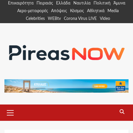
Skip
Επικαιρότητα
Πειραιάς
Ελλάδα
Ναυτιλία
Πολιτική
Άμυνα
to
Αερο-μεταφορές
Απόψεις
Κόσμος
Αθλητικά
Media
content
Celebrities
WEBtv
Corona Virus LIVE
Video
Primary
Menu