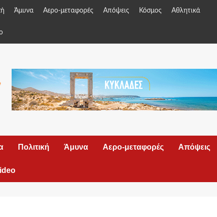
κή
Άμυνα
Αερο-μεταφορές
Απόψεις
Κόσμος
Αθλητικά
o
α
Πολιτική
Άμυνα
Αερο-μεταφορές
Απόψεις
ideo