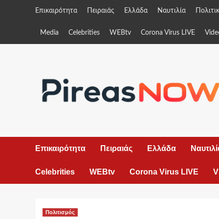
Skip
Επικαιρότητα
Πειραιάς
Ελλάδα
Ναυτιλία
Πολιτι
to
content
Media
Celebrities
WEBtv
Corona Virus LIVE
Vide
Επικαιρότητα
Πειραιάς
Ελλάδα
Ναυτιλί
Celebrities
WEBtv
Corona Virus LIVE
V
Πολιτισμός