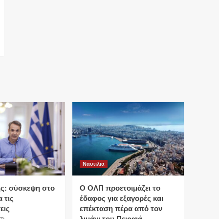
Ναυτιλια
ς: σύσκεψη στο
O ΟΛΠ προετοιμάζει το
 τις
έδαφος για εξαγορές και
εις
επέκταση πέρα από τον
λιμάνι του Πειραιά