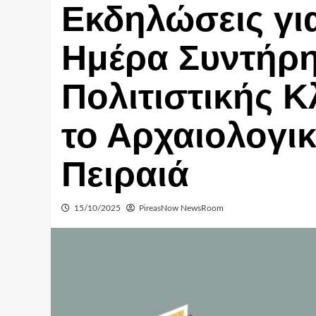
Εκδηλώσεις γι
Ημέρα Συντήρη
Πολιτιστικής 
το Αρχαιολογι
Πειραιά
15/10/2025
PireasNow NewsRoom