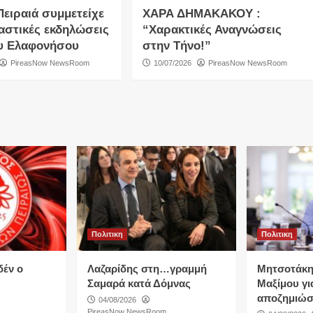
Πειραιά συμμετείχε
ΧΑΡΑ ΔΗΜΑΚΑΚΟΥ :
αστικές εκδηλώσεις
“Χαρακτικές Αναγνώσεις
υ Ελαφονήσου
στην Τήνο!”
PireasNow NewsRoom
10/07/2026
PireasNow NewsRoom
Πολιτικη
Πολιτικη
δέν ο
Λαζαρίδης στη…γραμμή
Μητσοτάκη
Σαμαρά κατά Δόμνας
Μαξίμου για
αποζημιώσ
04/08/2026
PireasNow NewsRoom