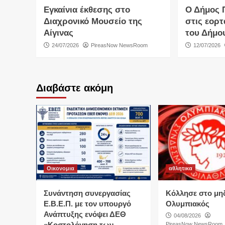
Εγκαίνια έκθεσης στο
Ο Δήμος 
Διαχρονικό Μουσείο της
στις εορτ
Αίγινας
του Δήμο
24/07/2026
PireasNow NewsRoom
12/07/2026
Διαβάστε ακόμη
Οικονομια
αθλητικα
Συνάντηση συνεργασίας
Κόλλησε στο μη
Ε.Β.Ε.Π. με τον υπουργό
Ολυμπιακός
Ανάπτυξης ενόψει ΔΕΘ
04/08/2026
«Κοστολόγηση των
PireasNow NewsRoom