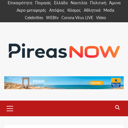
Skip
Επικαιρότητα
Πειραιάς
Ελλάδα
Ναυτιλία
Πολιτική
Άμυνα
to
Αερο-μεταφορές
Απόψεις
Κόσμος
Αθλητικά
Media
content
Celebrities
WEBtv
Corona Virus LIVE
Video
Primary
Menu