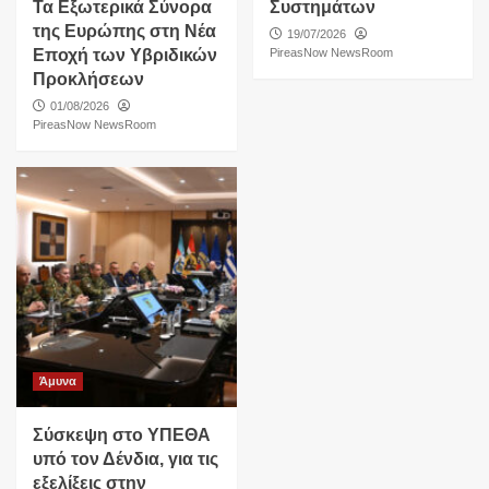
Τα Εξωτερικά Σύνορα
Συστημάτων
της Ευρώπης στη Νέα
19/07/2026
Εποχή των Υβριδικών
PireasNow NewsRoom
Προκλήσεων
01/08/2026
PireasNow NewsRoom
Άμυνα
Σύσκεψη στο ΥΠΕΘΑ
υπό τον Δένδια, για τις
εξελίξεις στην