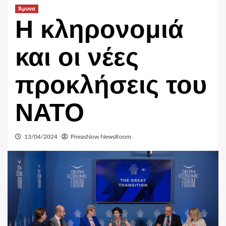
Άμυνα
H κληρονομιά
και οι νέες
προκλήσεις του
ΝΑΤΟ
13/04/2024
PireasNow NewsRoom