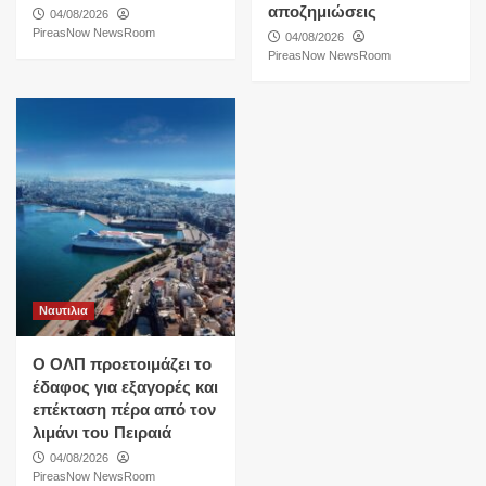
αποζημιώσεις
04/08/2026
PireasNow NewsRoom
04/08/2026
PireasNow NewsRoom
Ναυτιλια
O ΟΛΠ προετοιμάζει το
έδαφος για εξαγορές και
επέκταση πέρα από τον
λιμάνι του Πειραιά
04/08/2026
PireasNow NewsRoom