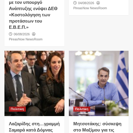
με τον υπουργό
04/08/2026
Ανάπτυξης ενόψει ΔΕΘ
PireasNow NewsRoom
«Κοστολόγηση των
προτάσεων του
Ε.Β.Ε.Π.»
06/08/2026
PireasNow NewsRoom
Πολιτικη
Πολιτικη
Λαζαρίδης στη…γραμμή
Μητσοτάκης: σύσκεψη
Σαμαρά κατά Δόμνας
στο Μαξίμου για τις