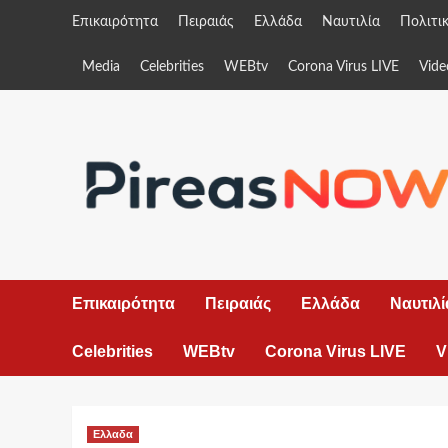
Skip
Επικαιρότητα
Πειραιάς
Ελλάδα
Ναυτιλία
Πολιτι
to
content
Media
Celebrities
WEBtv
Corona Virus LIVE
Vide
Επικαιρότητα
Πειραιάς
Ελλάδα
Ναυτιλί
Celebrities
WEBtv
Corona Virus LIVE
V
Ελλαδα