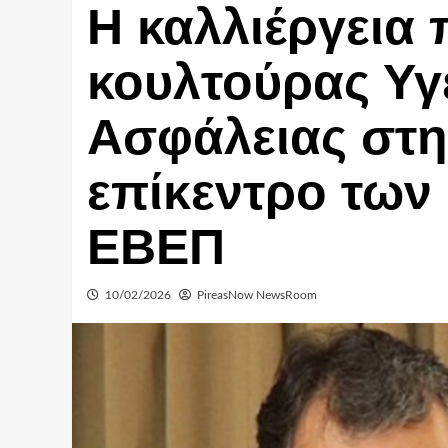
Η καλλιέργεια
κουλτούρας Υγε
Ασφάλειας στη
επίκεντρο των
ΕΒΕΠ
10/02/2026
PireasNow NewsRoom