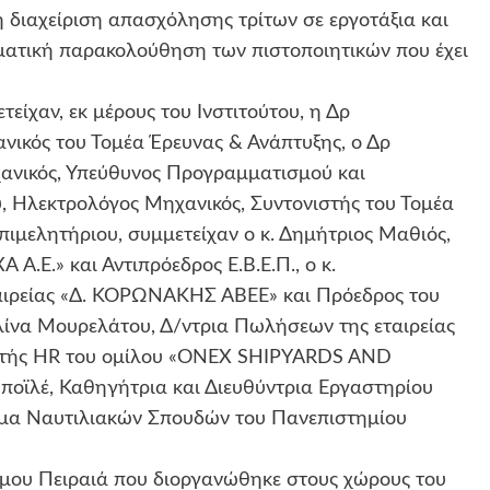
η διαχείριση απασχόλησης τρίτων σε εργοτάξια και
ματική παρακολούθηση των πιστοποιητικών που έχει
είχαν, εκ μέρους του Ινστιτούτου, η Δρ
νικός του Τομέα Έρευνας & Ανάπτυξης, ο Δρ
ανικός, Υπεύθυνος Προγραμματισμού και
υ, Ηλεκτρολόγος Μηχανικός, Συντονιστής του Τομέα
πιμελητήριου, συμμετείχαν ο κ. Δημήτριος Μαθιός,
Α.Ε.» και Αντιπρόεδρος Ε.Β.Ε.Π., ο κ.
αιρείας «Δ. ΚΟΡΩΝΑΚΗΣ ΑΒΕΕ» και Πρόεδρος του
Αλίνα Μουρελάτου, Δ/ντρια Πωλήσεων της εταιρείας
θυντής HR του ομίλου «ONEX SHIPYARDS AND
ϊλέ, Καθηγήτρια και Διευθύντρια Εργαστηρίου
ήμα Ναυτιλιακών Σπουδών του Πανεπιστημίου
ήμου Πειραιά που διοργανώθηκε στους χώρους του