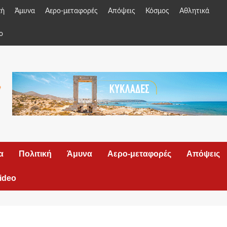
κή
Άμυνα
Αερο-μεταφορές
Απόψεις
Κόσμος
Αθλητικά
o
α
Πολιτική
Άμυνα
Αερο-μεταφορές
Απόψεις
ideo