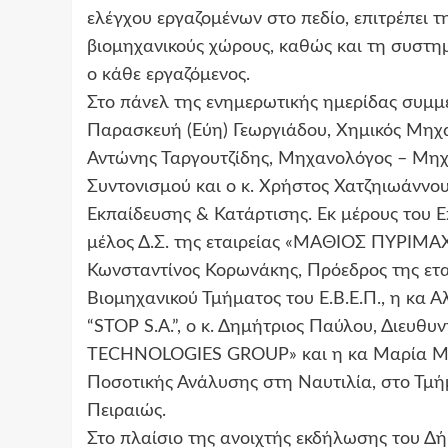
ελέγχου εργαζομένων στο πεδίο, επιτρέπει τ
βιομηχανικούς χώρους, καθώς και τη συστη
ο κάθε εργαζόμενος.
Στο πάνελ της ενημερωτικής ημερίδας συμμετ
Παρασκευή (Εύη) Γεωργιάδου, Χημικός Μηχα
Αντώνης Ταργουτζίδης, Μηχανολόγος – Μηχ
Συντονισμού και ο κ. Χρήστος Χατζηιωάννο
Εκπαίδευσης & Κατάρτισης. Εκ μέρους του Ε
μέλος Δ.Σ. της εταιρείας «ΜΑΘΙΟΣ ΠΥΡΙΜΑΧΑ 
Κωνσταντίνος Κορωνάκης, Πρόεδρος της ετ
Βιομηχανικού Τμήματος του Ε.Β.Ε.Π., η κα 
“STOP S.A.”, ο κ. Δημήτριος Παύλου, Διευ
TECHNOLOGIES GROUP» και η κα Μαρία Μπο
Ποσοτικής Ανάλυσης στη Ναυτιλία, στο Τμ
Πειραιώς.
Στο πλαίσιο της ανοιχτής εκδήλωσης του Δ