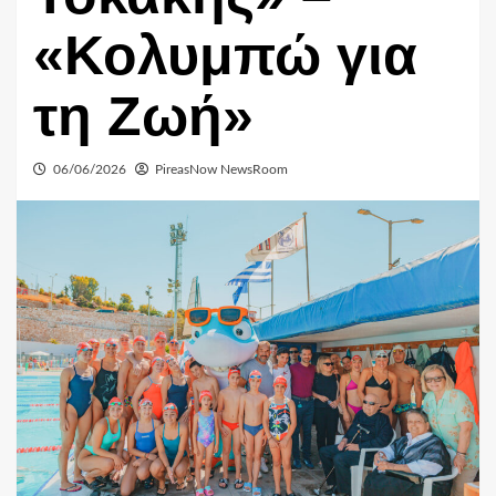
«Κολυμπώ για
τη Ζωή»
06/06/2026
PireasNow NewsRoom