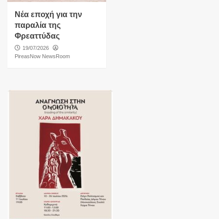
Νέα εποχή για την
παραλία της
Φρεαττύδας
19/07/2026
PireasNow NewsRoom