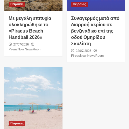
Πειραιας
Πειραιας
Με μεγάλη επιτυχία
Συναγερμός μετά από
ολοκληρώθηκε το
διαρροή αερίου σε
«Piraeus Beach
βενζινάδικο επί της
Handball 2026»
οδού Ομηρίδου
Σκυλίτση
27/07/2026
PireasNow NewsRoom
22/07/2026
PireasNow NewsRoom
Πειραιας