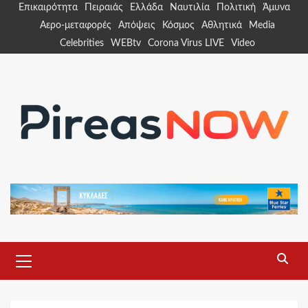
Skip
Επικαιρότητα
Πειραιάς
Ελλάδα
Ναυτιλία
Πολιτική
Άμυνα
to
Αερο-μεταφορές
Απόψεις
Κόσμος
Αθλητικά
Media
content
Celebrities
WEBtv
Corona Virus LIVE
Video
Primary
Menu