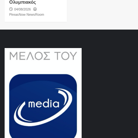
Ολυμπιακός
04/08/2026
PireasNow NewsRoom