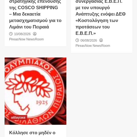
στρατηγικής επένδυσης
συνεργασίας Ε.Β.Ε.Π.
της COSCO SHIPPING
με τον υπουργό
– Μια δεκαετία
Ανάπτυξης ενόψει ΔΕΘ
μετασχηματισμού για το
«Κοστολόγηση των
Λιμάνι του Πειραιά
προτάσεων του
Ε.Β.Ε.Π.»
10/08/2026
PireasNow NewsRoom
06/08/2026
PireasNow NewsRoom
αθλητικα
Κόλλησε στο μηδέν ο