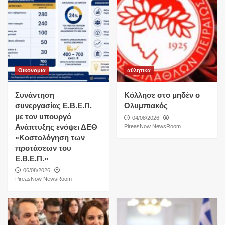
Οικονομια
αθλητικα
Συνάντηση
Κόλλησε στο μηδέν ο
συνεργασίας Ε.Β.Ε.Π.
Ολυμπιακός
με τον υπουργό
04/08/2026
Ανάπτυξης ενόψει ΔΕΘ
PireasNow NewsRoom
«Κοστολόγηση των
προτάσεων του
Ε.Β.Ε.Π.»
06/08/2026
PireasNow NewsRoom