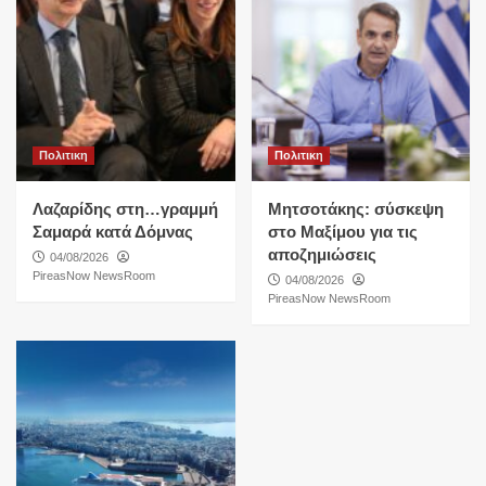
Πολιτικη
Πολιτικη
Λαζαρίδης στη…γραμμή
Μητσοτάκης: σύσκεψη
Σαμαρά κατά Δόμνας
στο Μαξίμου για τις
αποζημιώσεις
04/08/2026
PireasNow NewsRoom
04/08/2026
PireasNow NewsRoom