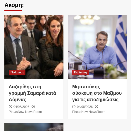
Ακόμη:
Πολιτικη
Πολιτικη
Λαζαρίδης στη…
Μητσοτάκης:
γραμμή Σαμαρά κατά
σύσκεψη στο Μαξίμου
Δόμνας
για τις αποζημιώσεις
04/08/2026
04/08/2026
PireasNow NewsRoom
PireasNow NewsRoom