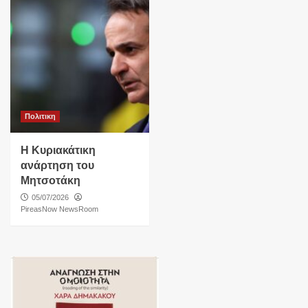
Πολιτικη
Η Κυριακάτικη
ανάρτηση του
Μητσοτάκη
05/07/2026
PireasNow NewsRoom