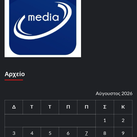
Αρχείο
Αύγουστος 2026
Δ
Τ
Τ
Π
Π
Σ
Κ
1
2
3
4
5
6
7
8
9