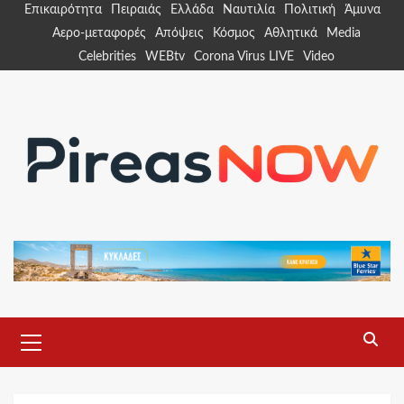
Skip
Επικαιρότητα
Πειραιάς
Ελλάδα
Ναυτιλία
Πολιτική
Άμυνα
to
Αερο-μεταφορές
Απόψεις
Κόσμος
Αθλητικά
Media
content
Celebrities
WEBtv
Corona Virus LIVE
Video
Primary
Menu