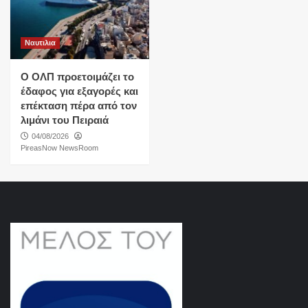
Ναυτιλια
O ΟΛΠ προετοιμάζει το
έδαφος για εξαγορές και
επέκταση πέρα από τον
λιμάνι του Πειραιά
04/08/2026
PireasNow NewsRoom