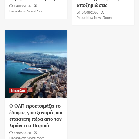
αποζημιώσεις
04/08/2026
PireasNow NewsRoom
04/08/2026
PireasNow NewsRoom
Ναυτιλια
O ΟΛΠ προετοιμάζει το
έδαφος για εξαγορές και
επέκταση πέρα από τον
λιμάνι του Πειραιά
04/08/2026
PireasNow NewsRoom