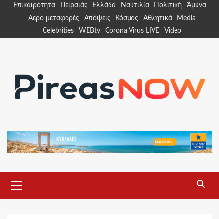
Skip
Επικαιρότητα
Πειραιάς
Ελλάδα
Ναυτιλία
Πολιτική
Άμυνα
to
Αερο-μεταφορές
Απόψεις
Κόσμος
Αθλητικά
Media
content
Celebrities
WEBtv
Corona Virus LIVE
Video
Primary
Menu