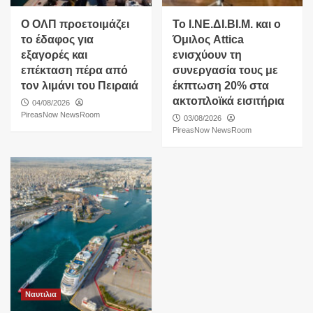
O ΟΛΠ προετοιμάζει
Το Ι.ΝΕ.ΔΙ.ΒΙ.Μ. και o
το έδαφος για
Όμιλος Attica
εξαγορές και
ενισχύουν τη
επέκταση πέρα από
συνεργασία τους με
τον λιμάνι του Πειραιά
έκπτωση 20% στα
ακτοπλοϊκά εισιτήρια
04/08/2026
PireasNow NewsRoom
03/08/2026
PireasNow NewsRoom
Ναυτιλια