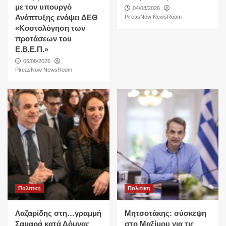
με τον υπουργό
04/08/2026
Ανάπτυξης ενόψει ΔΕΘ
PireasNow NewsRoom
«Κοστολόγηση των
προτάσεων του
Ε.Β.Ε.Π.»
06/08/2026
PireasNow NewsRoom
Πολιτικη
Πολιτικη
Λαζαρίδης στη…γραμμή
Μητσοτάκης: σύσκεψη
Σαμαρά κατά Δόμνας
στο Μαξίμου για τις