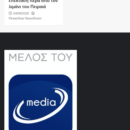
επέκταση πέρα από τον
λιμάνι του Πειραιά
04/08/2026
PireasNow NewsRoom