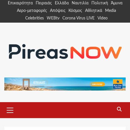
Skip
Επικαιρότητα
Πειραιάς
Ελλάδα
Ναυτιλία
Πολιτική
Άμυνα
to
Αερο-μεταφορές
Απόψεις
Κόσμος
Αθλητικά
Media
content
Celebrities
WEBtv
Corona Virus LIVE
Video
Primary
Menu