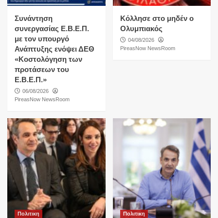
Συνάντηση
Κόλλησε στο μηδέν ο
συνεργασίας Ε.Β.Ε.Π.
Ολυμπιακός
με τον υπουργό
04/08/2026
Ανάπτυξης ενόψει ΔΕΘ
PireasNow NewsRoom
«Κοστολόγηση των
προτάσεων του
Ε.Β.Ε.Π.»
06/08/2026
PireasNow NewsRoom
Πολιτικη
Πολιτικη