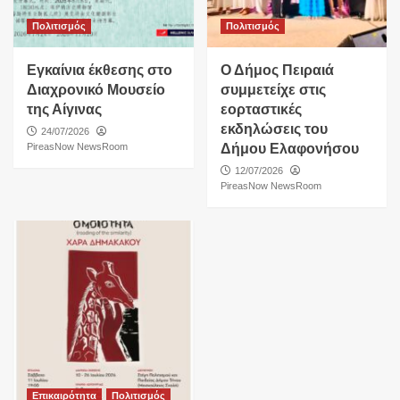
Πολιτισμός
Πολιτισμός
Εγκαίνια έκθεσης στο
Ο Δήμος Πειραιά
Διαχρονικό Μουσείο
συμμετείχε στις
της Αίγινας
εορταστικές
εκδηλώσεις του
24/07/2026
PireasNow NewsRoom
Δήμου Ελαφονήσου
12/07/2026
PireasNow NewsRoom
Επικαιρότητα
Πολιτισμός