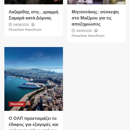
Λαζαρίδης στη…γραμμή
Μητσοτάκης: σύσκεψη
Σαμαρά κατά Δόμνας
στο Μαξίμου για τις
αποζημιώσεις
04/08/2026
PireasNow NewsRoom
04/08/2026
PireasNow NewsRoom
Ναυτιλια
O ΟΛΠ προετοιμάζει το
έδαφος για εξαγορές και