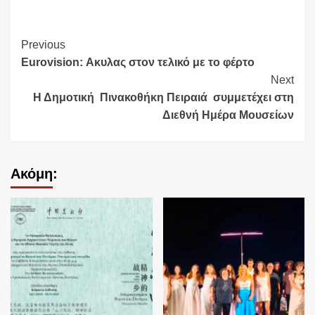
Continue
Previous
Eurovision: Ακυλας στον τελικό με το φέρτο
Reading
Next
Η Δημοτική Πινακοθήκη Πειραιά συμμετέχει στη
Διεθνή Ημέρα Μουσείων
Ακόμη: