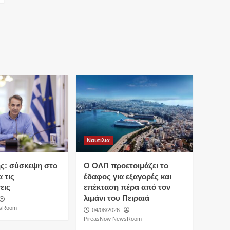
Ναυτιλια
ς: σύσκεψη στο
O ΟΛΠ προετοιμάζει το
 τις
έδαφος για εξαγορές και
εις
επέκταση πέρα από τον
λιμάνι του Πειραιά
wsRoom
04/08/2026
PireasNow NewsRoom