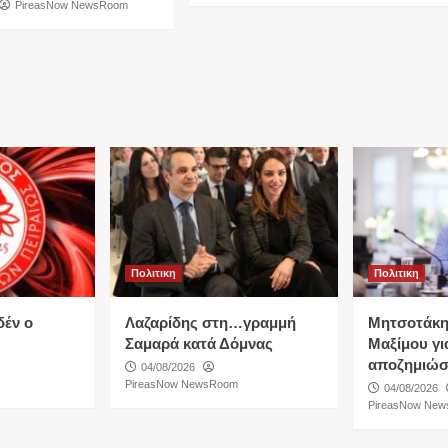
PireasNow NewsRoom
Πολιτικη
Πολιτικη
δέν ο
Λαζαρίδης στη…γραμμή
Μητσοτάκη
Σαμαρά κατά Δόμνας
Μαξίμου για
αποζημιώσ
04/08/2026
PireasNow NewsRoom
04/08/2026
PireasNow Ne