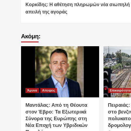
Κορκίδης: Η αθέτηση πληρωμών νέα σιωπηλή
Reading
απειλή της αγοράς
Ακόμη:
Άμυνα
Αποψεις
Επικαιρότητα
Μαντάλας: Από τη Θέουτα
Πειραιάς:
στον Έβρο: Τα Εξωτερικά
στο βενζ
Σύνορα της Ευρώπης στη
πολυκατο
Νέα Εποχή των Υβριδικών
δρομολογ