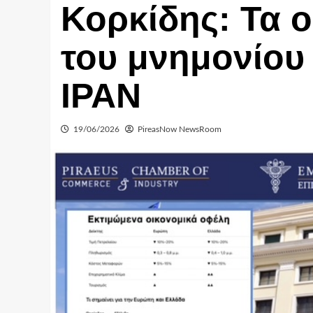
Κορκίδης: Τα 
του μνημονίου
ΙΡΑΝ
19/06/2026
PireasNow NewsRoom