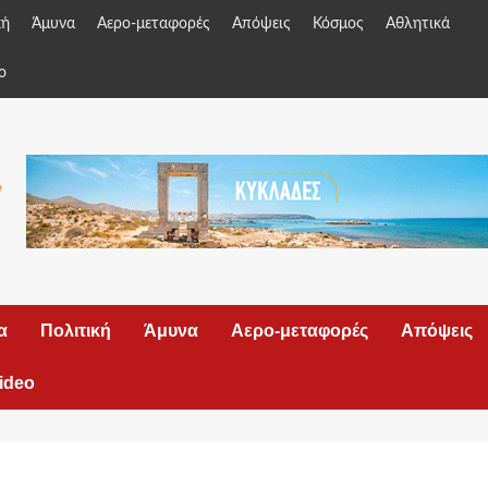
κή
Άμυνα
Αερο-μεταφορές
Απόψεις
Κόσμος
Αθλητικά
o
α
Πολιτική
Άμυνα
Αερο-μεταφορές
Απόψεις
ideo