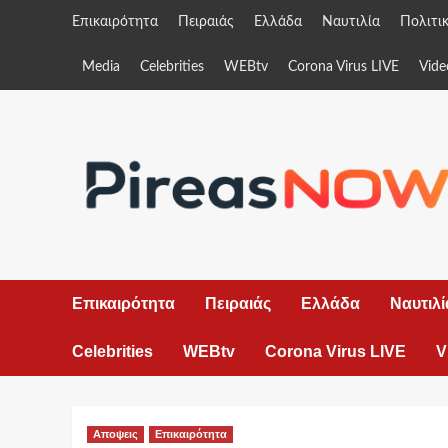
Skip
Επικαιρότητα
Πειραιάς
Ελλάδα
Ναυτιλία
Πολιτι
to
content
Media
Celebrities
WEBtv
Corona Virus LIVE
Vide
Επικαιρότητα
Πειραιάς
Ελλάδα
Ναυτιλί
Celebrities
WEBtv
Corona Virus LIVE
V
Αποψεις
Επικαιρότητα