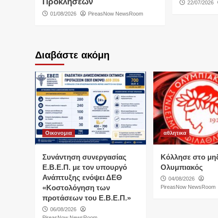
Προκλήσεων
22/07/2026
01/08/2026
PireasNow NewsRoom
Διαβάστε ακόμη
Οικονομια
αθλητικα
Συνάντηση συνεργασίας
Κόλλησε στο μη
Ε.Β.Ε.Π. με τον υπουργό
Ολυμπιακός
Ανάπτυξης ενόψει ΔΕΘ
04/08/2026
«Κοστολόγηση των
PireasNow NewsRoom
προτάσεων του Ε.Β.Ε.Π.»
06/08/2026
PireasNow NewsRoom