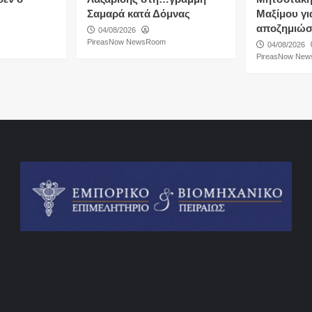
Σαμαρά κατά Δόμνας
Μαξίμου για
αποζημιώσ
04/08/2026
PireasNow NewsRoom
04/08/2026
PireasNow Ne