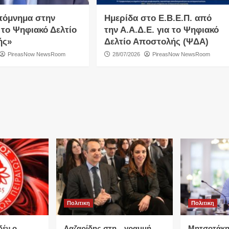
πόμνημα στην
Ημερίδα στο Ε.Β.Ε.Π. από
 το Ψηφιακό Δελτίο
την Α.Α.Δ.Ε. για το Ψηφιακό
ής»
Δελτίο Αποστολής (ΨΔΑ)
PireasNow NewsRoom
28/07/2026
PireasNow NewsRoom
Πολιτικη
Πολιτικη
δέν ο
Λαζαρίδης στη…γραμμή
Μητσοτάκη