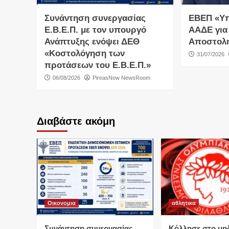
Συνάντηση συνεργασίας
ΕΒΕΠ «Υ
Ε.Β.Ε.Π. με τον υπουργό
ΑΑΔΕ για
Ανάπτυξης ενόψει ΔΕΘ
Αποστολ
«Κοστολόγηση των
31/07/2026
προτάσεων του Ε.Β.Ε.Π.»
06/08/2026
PireasNow NewsRoom
Διαβάστε ακόμη
Οικονομια
αθλητικα
Συνάντηση συνεργασίας
Κόλλησε στο μη