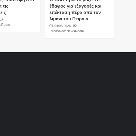
 τις
έδαφος για εξαγορές και
εις
επέκταση πέρα από τον
λιμάνι του Πειραιά
wsRoom
04/08/2026
PireasNow NewsRoom