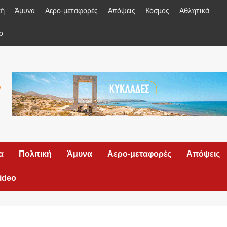
κή
Άμυνα
Αερο-μεταφορές
Απόψεις
Κόσμος
Αθλητικά
o
α
Πολιτική
Άμυνα
Αερο-μεταφορές
Απόψεις
ideo