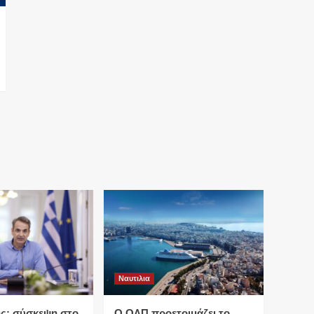
Ναυτιλια
ς: σύσκεψη στο
O ΟΛΠ προετοιμάζει το