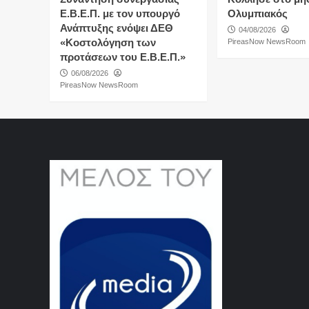
Ε.Β.Ε.Π. με τον υπουργό
Ολυμπιακός
Ανάπτυξης ενόψει ΔΕΘ
04/08/2026
«Κοστολόγηση των
PireasNow NewsRoom
προτάσεων του Ε.Β.Ε.Π.»
06/08/2026
PireasNow NewsRoom