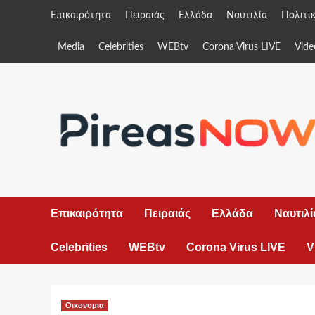
Skip
Επικαιρότητα
Πειραιάς
Ελλάδα
Ναυτιλία
Πολιτι
to
content
Media
Celebrities
WEBtv
Corona Virus LIVE
Vide
Επικαιρότητα
Πειραιάς
Ελλάδα
Ναυτιλί
Celebrities
WEBtv
Corona Virus LIVE
V
Οικονομια