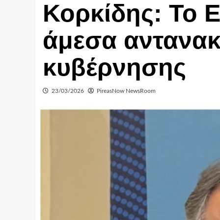
Κορκίδης: Το Ε
άμεσα αντανακ
κυβέρνησης
23/03/2026
PireasNow NewsRoom