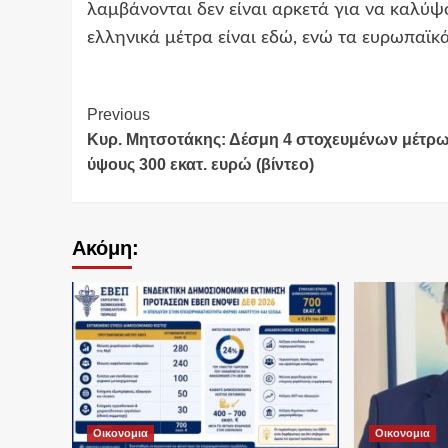
λαμβάνονται δεν είναι αρκετά για να καλύψο
ελληνικά μέτρα είναι εδώ, ενώ τα ευρωπαϊκά
Continue
Previous
Κυρ. Μητσοτάκης: Δέσμη 4 στοχευμένων μέτρ
Reading
ύψους 300 εκατ. ευρώ (βίντεο)
Ακόμη:
Οικονομια
Οικονομια