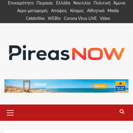
Skip
Επικαιρότητα
Πειραιάς
Ελλάδα
Ναυτιλία
Πολιτική
Άμυνα
to
Αερο-μεταφορές
Απόψεις
Κόσμος
Αθλητικά
Media
content
Celebrities
WEBtv
Corona Virus LIVE
Video
Primary
Menu