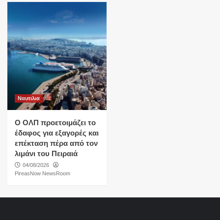
Ναυτιλια
O ΟΛΠ προετοιμάζει το
έδαφος για εξαγορές και
επέκταση πέρα από τον
λιμάνι του Πειραιά
04/08/2026
PireasNow NewsRoom