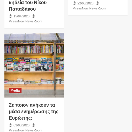
κηδεία του Νίκου
22/03/2026
Παπαδάκου
PireasNow NewsRoom
15/04/2026
PireasNow NewsRoom
Media
Σε ποιον ανήκουν τα
μέσα ενημέρωσης της
Ευρώπης;
03/03/2026
PireasNow NewsRoom