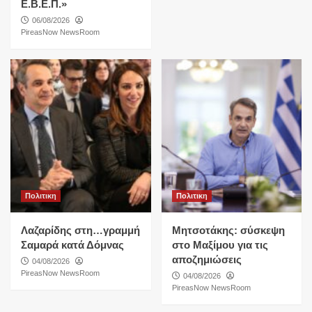
Ε.Β.Ε.Π.»
06/08/2026
PireasNow NewsRoom
Πολιτικη
Πολιτικη
Λαζαρίδης στη…γραμμή
Μητσοτάκης: σύσκεψη
Σαμαρά κατά Δόμνας
στο Μαξίμου για τις
αποζημιώσεις
04/08/2026
PireasNow NewsRoom
04/08/2026
PireasNow NewsRoom