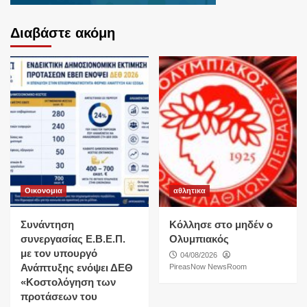
Διαβάστε ακόμη
Οικονομια
αθλητικα
Συνάντηση
Κόλλησε στο μηδέν ο
συνεργασίας Ε.Β.Ε.Π.
Ολυμπιακός
με τον υπουργό
04/08/2026
Ανάπτυξης ενόψει ΔΕΘ
PireasNow NewsRoom
«Κοστολόγηση των
προτάσεων του