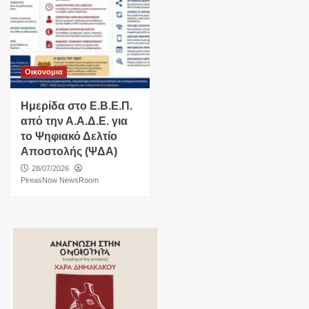
Οικονομια
Ημερίδα στο Ε.Β.Ε.Π.
από την Α.Α.Δ.Ε. για
το Ψηφιακό Δελτίο
Αποστολής (ΨΔΑ)
28/07/2026
PireasNow NewsRoom