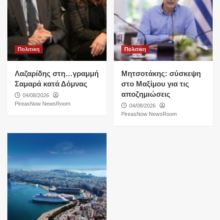
Πολιτικη
Πολιτικη
Λαζαρίδης στη…γραμμή
Μητσοτάκης: σύσκεψη
Σαμαρά κατά Δόμνας
στο Μαξίμου για τις
αποζημιώσεις
04/08/2026
PireasNow NewsRoom
04/08/2026
PireasNow NewsRoom