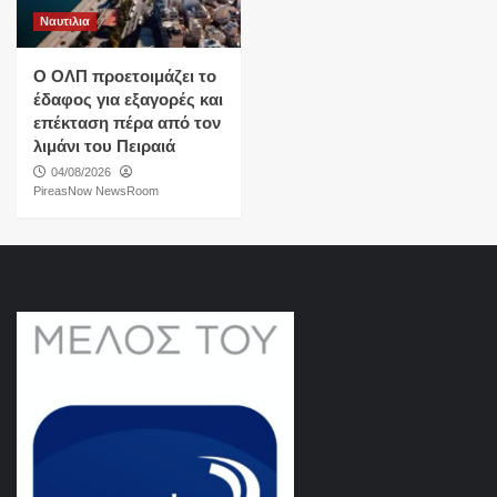
Ναυτιλια
O ΟΛΠ προετοιμάζει το
έδαφος για εξαγορές και
επέκταση πέρα από τον
λιμάνι του Πειραιά
04/08/2026
PireasNow NewsRoom