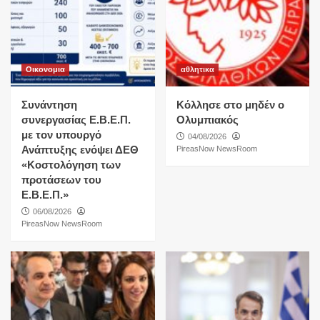
Οικονομια
αθλητικα
Συνάντηση
Κόλλησε στο μηδέν ο
συνεργασίας Ε.Β.Ε.Π.
Ολυμπιακός
με τον υπουργό
04/08/2026
Ανάπτυξης ενόψει ΔΕΘ
PireasNow NewsRoom
«Κοστολόγηση των
προτάσεων του
Ε.Β.Ε.Π.»
06/08/2026
PireasNow NewsRoom