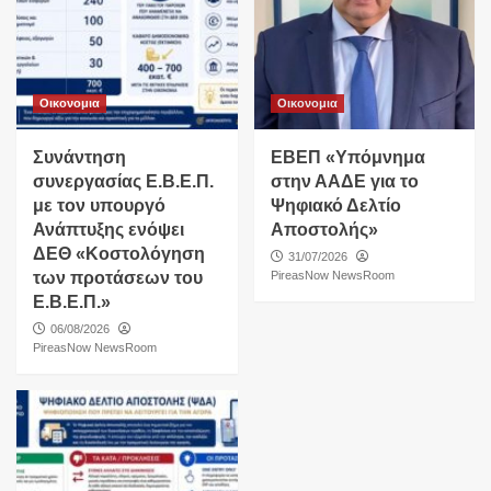
Οικονομια
Οικονομια
Συνάντηση
ΕΒΕΠ «Υπόμνημα
συνεργασίας Ε.Β.Ε.Π.
στην ΑΑΔΕ για το
με τον υπουργό
Ψηφιακό Δελτίο
Ανάπτυξης ενόψει
Αποστολής»
ΔΕΘ «Κοστολόγηση
31/07/2026
των προτάσεων του
PireasNow NewsRoom
Ε.Β.Ε.Π.»
06/08/2026
PireasNow NewsRoom