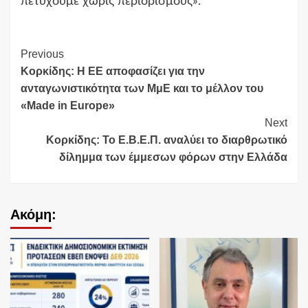
πετύχουμε χωρίς περιορισμούς».
Continue
Previous
Κορκίδης: Η ΕΕ αποφασίζει για την
Reading
ανταγωνιστικότητα των ΜμΕ και το μέλλον του
«Made in Europe»
Next
Κορκίδης: Το Ε.Β.Ε.Π. αναλύει το διαρθρωτικό
δίλημμα των έμμεσων φόρων στην Ελλάδα
Ακόμη: