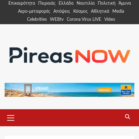
Skip
Επικαιρότητα
Πειραιάς
Ελλάδα
Ναυτιλία
Πολιτική
Άμυνα
to
Αερο-μεταφορές
Απόψεις
Κόσμος
Αθλητικά
Media
content
Celebrities
WEBtv
Corona Virus LIVE
Video
Primary
Menu