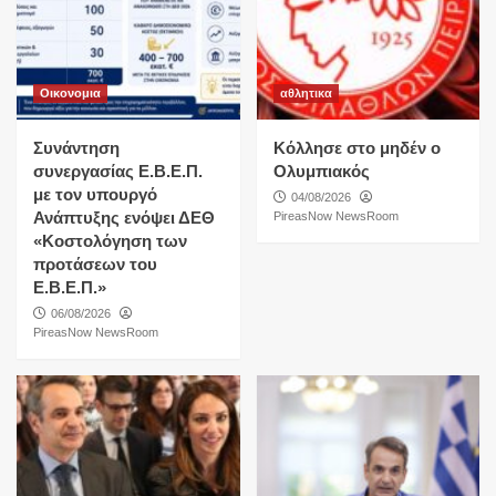
Οικονομια
αθλητικα
Συνάντηση
Κόλλησε στο μηδέν ο
συνεργασίας Ε.Β.Ε.Π.
Ολυμπιακός
με τον υπουργό
04/08/2026
Ανάπτυξης ενόψει ΔΕΘ
PireasNow NewsRoom
«Κοστολόγηση των
προτάσεων του
Ε.Β.Ε.Π.»
06/08/2026
PireasNow NewsRoom