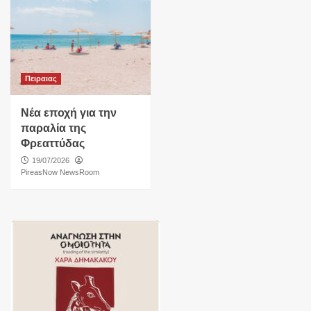
Πειραιας
Νέα εποχή για την
παραλία της
Φρεαττύδας
19/07/2026
PireasNow NewsRoom