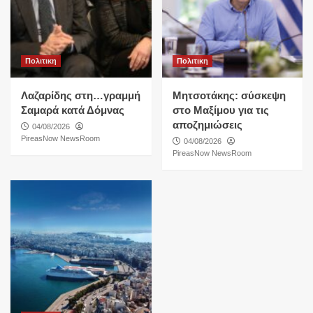
Πολιτικη
Πολιτικη
Λαζαρίδης στη…γραμμή
Μητσοτάκης: σύσκεψη
Σαμαρά κατά Δόμνας
στο Μαξίμου για τις
αποζημιώσεις
04/08/2026
PireasNow NewsRoom
04/08/2026
PireasNow NewsRoom