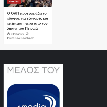
Ναυτιλια
O ΟΛΠ προετοιμάζει το
έδαφος για εξαγορές και
επέκταση πέρα από τον
λιμάνι του Πειραιά
04/08/2026
PireasNow NewsRoom