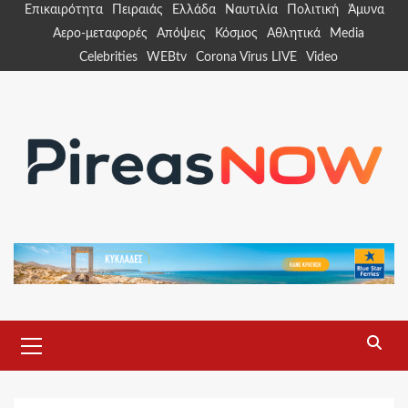
Skip
Επικαιρότητα
Πειραιάς
Ελλάδα
Ναυτιλία
Πολιτική
Άμυνα
to
Αερο-μεταφορές
Απόψεις
Κόσμος
Αθλητικά
Media
content
Celebrities
WEBtv
Corona Virus LIVE
Video
Primary
Menu