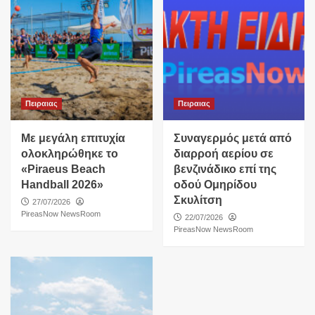
Πειραιας
Πειραιας
Με μεγάλη επιτυχία
Συναγερμός μετά από
ολοκληρώθηκε το
διαρροή αερίου σε
«Piraeus Beach
βενζινάδικο επί της
Handball 2026»
οδού Ομηρίδου
Σκυλίτση
27/07/2026
PireasNow NewsRoom
22/07/2026
PireasNow NewsRoom