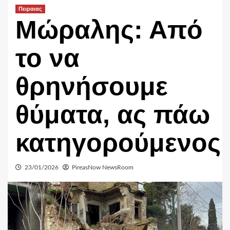
Πειραιας
Μώραλης: Από
το να
θρηνήσουμε
θύματα, ας πάω
κατηγορούμενος
23/01/2026
PireasNow NewsRoom