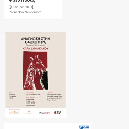
Φρεαττύδας
19/07/2026
PireasNow NewsRoom