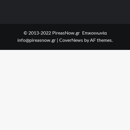
© 2013-2022 PireasNow.gr Επικοινωνία
info@pireasnow.gr
|
CoverNews
by AF themes.