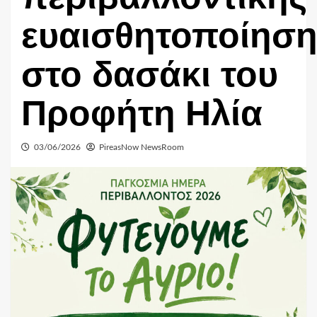
ευαισθητοποίηση
στο δασάκι του
Προφήτη Ηλία
03/06/2026
PireasNow NewsRoom