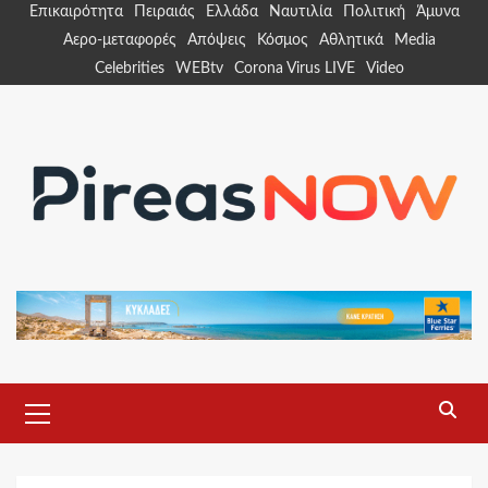
Skip
Επικαιρότητα
Πειραιάς
Ελλάδα
Ναυτιλία
Πολιτική
Άμυνα
to
Αερο-μεταφορές
Απόψεις
Κόσμος
Αθλητικά
Media
content
Celebrities
WEBtv
Corona Virus LIVE
Video
Primary
Menu