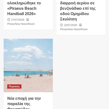
ολοκληρώθηκε το
διαρροή αερίου σε
«Piraeus Beach
βενζινάδικο επί της
Handball 2026»
οδού Ομηρίδου
Σκυλίτση
27/07/2026
PireasNow NewsRoom
22/07/2026
PireasNow NewsRoom
Πειραιας
Νέα εποχή για την
παραλία της