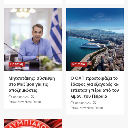
Πολιτικη
Ναυτιλια
Μητσοτάκης: σύσκεψη
O ΟΛΠ προετοιμάζει το
στο Μαξίμου για τις
έδαφος για εξαγορές και
αποζημιώσεις
επέκταση πέρα από τον
λιμάνι του Πειραιά
04/08/2026
PireasNow NewsRoom
04/08/2026
PireasNow NewsRoom