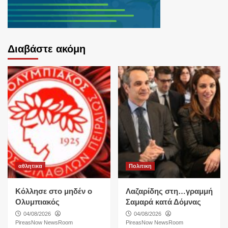
Διαβάστε ακόμη
αθλητικα
Πολιτικη
Κόλλησε στο μηδέν ο
Λαζαρίδης στη…γραμμή
Ολυμπιακός
Σαμαρά κατά Δόμνας
04/08/2026
04/08/2026
PireasNow NewsRoom
PireasNow NewsRoom