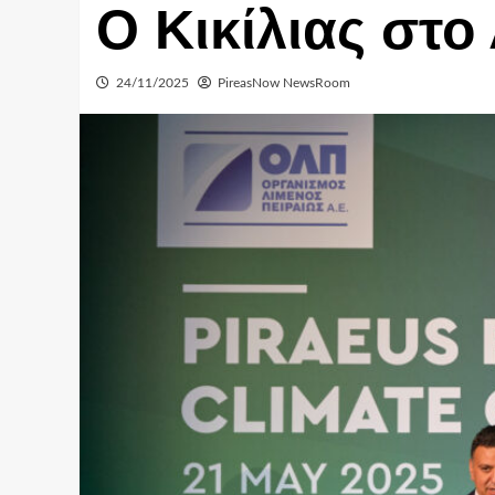
Ο Κικίλιας στο
24/11/2025
PireasNow NewsRoom