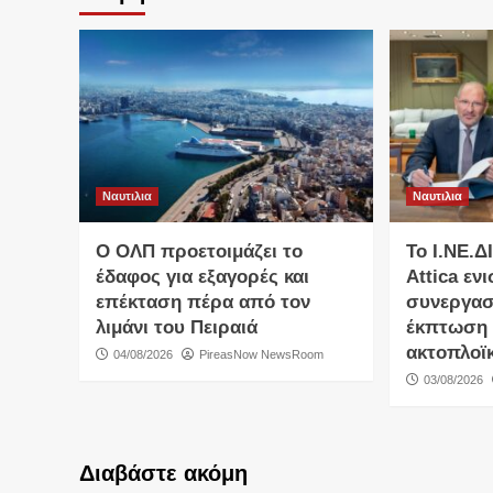
Ναυτιλια
Ναυτιλια
O ΟΛΠ προετοιμάζει το
Το Ι.ΝΕ.Δ
έδαφος για εξαγορές και
Attica εν
επέκταση πέρα από τον
συνεργασ
λιμάνι του Πειραιά
έκπτωση 
ακτοπλοϊκ
04/08/2026
PireasNow NewsRoom
03/08/2026
Διαβάστε ακόμη