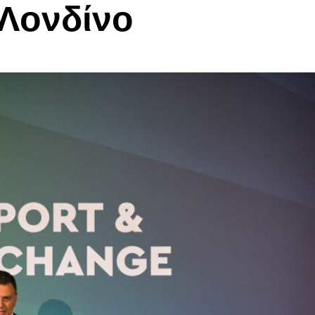
 Λονδίνο