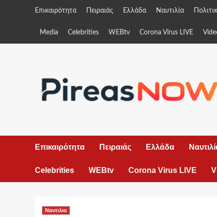
Skip
Επικαιρότητα
Πειραιάς
Ελλάδα
Ναυτιλία
Πολιτι
to
content
Media
Celebrities
WEBtv
Corona Virus LIVE
Vide
Επικαιρότητα
Πειραιάς
Ελλάδα
Ναυτιλί
Celebrities
WEBtv
Corona Virus LIVE
V
Ναυτιλια