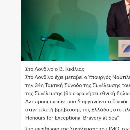
Στο Λονδίνο ο Β. Κικίλιας
Στο Λονδίνο έχει μεταβεί ο Υπουργός Ναυτιλί
την 34η Τακτική Σύνοδο της Συνέλευσης το
της Συνέλευσης (θα εκφωνήσει εθνική δήλ
Αντιπροσωπειών, που διοργανώνει ο Γενικός
στην τελετή βράβευσης της Ελλάδας στο πλαί
Honours for Exceptional Bravery at Sea”.
Στο περιθώριο της Συνέλευσης του ΙΜΟ, ο κ.