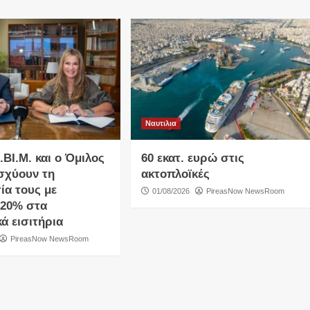
Ναυτιλια
Ι.ΒΙ.Μ. και o Όμιλος
60 εκατ. ευρώ στις
ισχύουν τη
ακτοπλοϊκές
ία τους με
01/08/2026
PireasNow NewsRoom
20% στα
ά εισιτήρια
PireasNow NewsRoom