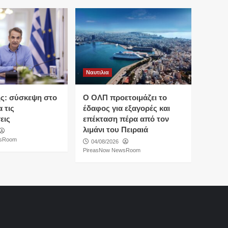
Ναυτιλια
ς: σύσκεψη στο
O ΟΛΠ προετοιμάζει το
 τις
έδαφος για εξαγορές και
εις
επέκταση πέρα από τον
λιμάνι του Πειραιά
wsRoom
04/08/2026
PireasNow NewsRoom