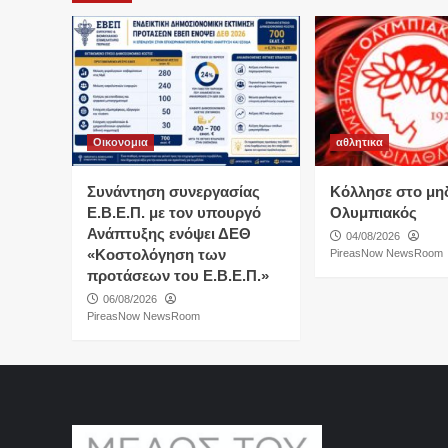
Οικονομια
αθλητικα
Συνάντηση συνεργασίας
Κόλλησε στο μη
Ε.Β.Ε.Π. με τον υπουργό
Ολυμπιακός
Ανάπτυξης ενόψει ΔΕΘ
04/08/2026
«Κοστολόγηση των
PireasNow NewsRoom
προτάσεων του Ε.Β.Ε.Π.»
06/08/2026
PireasNow NewsRoom