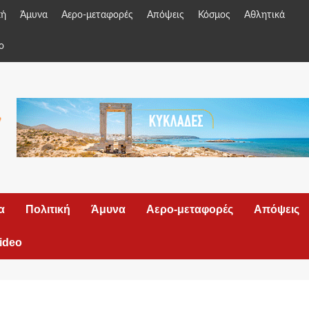
κή
Άμυνα
Αερο-μεταφορές
Απόψεις
Κόσμος
Αθλητικά
o
α
Πολιτική
Άμυνα
Αερο-μεταφορές
Απόψεις
ideo