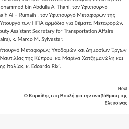
ohammed bin Abdulla Al Thani, τον Υφυπουργό
aih Al – Rumaih , τον Υφυπουργό Μεταφορών της
θό Υπουργό των ΗΠΑ αρμόδιο για θέματα Μεταφορών,
ty Assistant Secretary for Transportation Affairs
irs), κ. Marco M. Sylvester.
ν Υπουργό Μεταφορών, Υποδομών και Δημοσίων Έργων
ό Ναυτιλίας της Κύπρου, κα Μαρίνα Χατζημανώλη και
Ιταλίας, κ. Edoardo Rixi.
Next
Ο Κορκίδης στη Βουλή για την αναβάθμιση της
Ελευσίνας