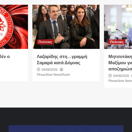
Πολιτικη
Πολιτικη
δέν ο
Λαζαρίδης στη…γραμμή
Μητσοτάκη
Σαμαρά κατά Δόμνας
Μαξίμου για
αποζημιώσ
04/08/2026
PireasNow NewsRoom
04/08/2026
PireasNow Ne