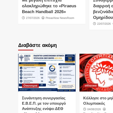
Με μεγάλη επιτυχία
Συναγερμ
ολοκληρώθηκε το «Piraeus
διαρροή 
Beach Handball 2026»
βενζινάδι
Ομηρίδου
27/07/2026
PireasNow NewsRoom
22/07/2026
Διαβάστε ακόμη
Οικονομια
αθλητικα
Συνάντηση συνεργασίας
Κόλλησε στο μη
Ε.Β.Ε.Π. με τον υπουργό
Ολυμπιακός
Ανάπτυξης ενόψει ΔΕΘ
04/08/2026