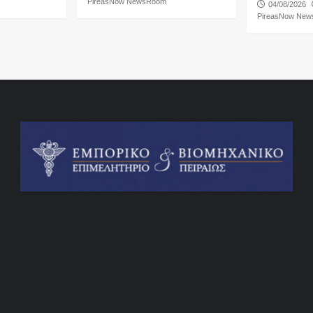
PireasNow NewsRoom
04/08/2026
PireasNow Ne