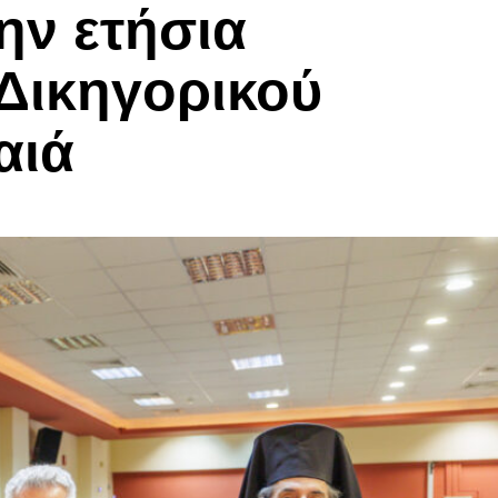
ν ετήσια
Δικηγορικού
αιά