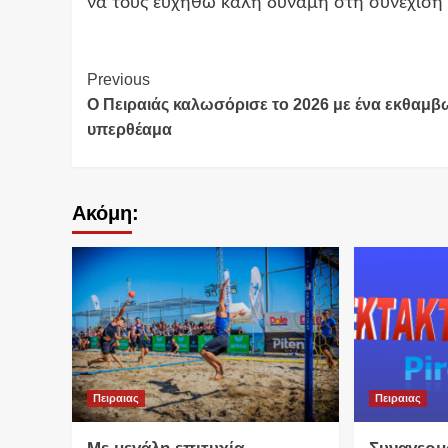
να τους ευχηθώ καλή δύναμη στη συνέχιση 
Continue
Previous
Ο Πειραιάς καλωσόρισε το 2026 με ένα εκθαμβ
Reading
υπερθέαμα
Ακόμη:
Πειραιας
Πειραιας