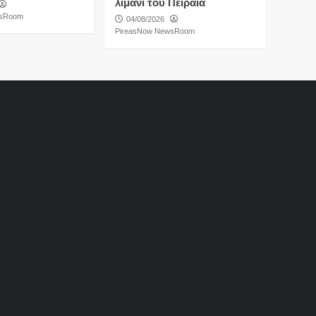
λιμάνι του Πειραιά
wsRoom
04/08/2026
PireasNow NewsRoom