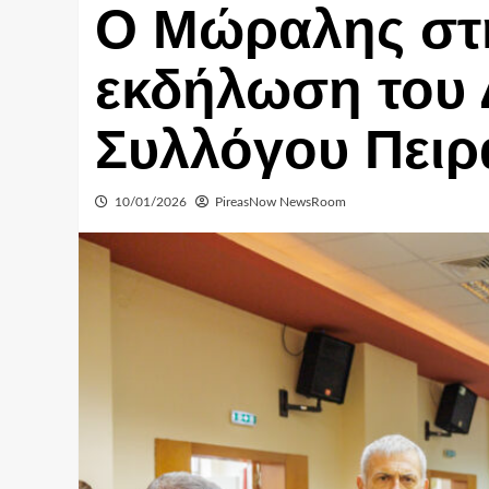
Ο Μώραλης στη
εκδήλωση του 
Συλλόγου Πειρ
10/01/2026
PireasNow NewsRoom