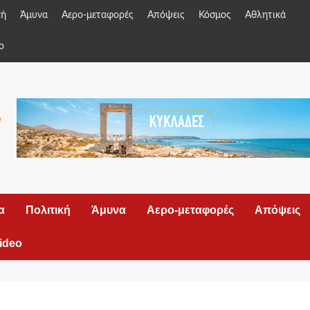
κή
Άμυνα
Αερο-μεταφορές
Απόψεις
Κόσμος
Αθλητικά
o
α
Πολιτική
Άμυνα
Αερο-μεταφορές
Απόψεις
ideo