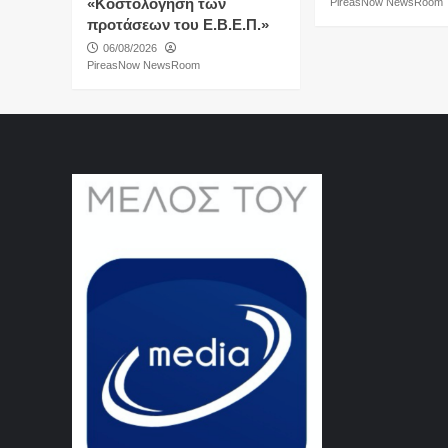
«Κοστολόγηση των
PireasNow NewsRoom
προτάσεων του Ε.Β.Ε.Π.»
06/08/2026
PireasNow NewsRoom