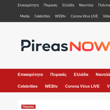
Skip
Επικαιρότητα
Πειραιάς
Ελλάδα
Ναυτιλία
Πολιτι
to
content
Media
Celebrities
WEBtv
Corona Virus LIVE
Vide
Επικαιρότητα
Πειραιάς
Ελλάδα
Ναυτιλί
Celebrities
WEBtv
Corona Virus LIVE
V
Πειραιας