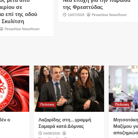
ός μετά από
Νέα εποχή για την παραλία
αερίου σε
της Φρεαττύδας
κο επί της οδού
19/07/2026
PireasNow NewsRoom
 Σκυλίτση
PireasNow NewsRoom
Πολιτικη
Πολιτικη
δέν ο
Λαζαρίδης στη…γραμμή
Μητσοτάκη
Σαμαρά κατά Δόμνας
Μαξίμου για
αποζημιώσ
04/08/2026