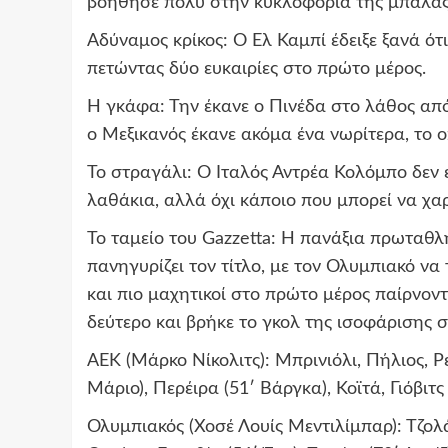
βοήθησε πολύ στην κυκλοφορία της μπάλας
Αδύναμος κρίκος: Ο Ελ Καμπί έδειξε ξανά ότ
πετώντας δύο ευκαιρίες στο πρώτο μέρος.
Η γκάφα: Την έκανε ο Πινέδα στο λάθος από 
ο Μεξικανός έκανε ακόμα ένα νωρίτερα, το ο
Το στραγάλι: Ο Ιταλός Αντρέα Κολόμπο δεν 
λαθάκια, αλλά όχι κάποιο που μπορεί να χαρ
Το ταμείο του Gazzetta: Η πανάξια πρωταθλή
πανηγυρίζει τον τίτλο, με τον Ολυμπιακό να 
και πιο μαχητικοί στο πρώτο μέρος παίρνο
δεύτερο και βρήκε το γκολ της ισοφάρισης σ
ΑΕΚ (Μάρκο Νίκολιτς): Μπρινιόλι, Πήλιος, Ρ
Μάριο), Περέιρα (51′ Βάργκα), Κοϊτά, Γιόβιτς 
Ολυμπιακός (Χοσέ Λουίς Μεντιλίμπαρ): Τζολά