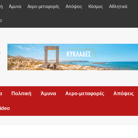
κή
Άμυνα
Αερο-μεταφορές
Απόψεις
Κόσμος
Αθλητικά
o
α
Πολιτική
Άμυνα
Αερο-μεταφορές
Απόψεις
ideo