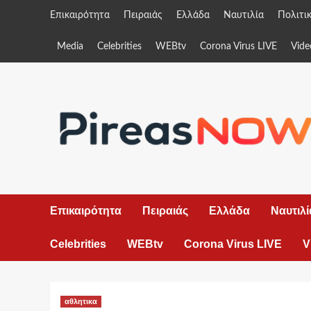
Skip
Επικαιρότητα
Πειραιάς
Ελλάδα
Ναυτιλία
Πολιτι
to
content
Media
Celebrities
WEBtv
Corona Virus LIVE
Vide
Επικαιρότητα
Πειραιάς
Ελλάδα
Ναυτιλί
Celebrities
WEBtv
Corona Virus LIVE
V
αθλητικα