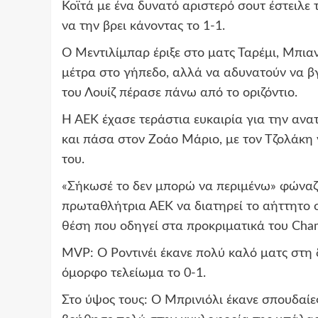
Κοϊτά με ένα δυνατό αριστερό σουτ έστειλε
να την βρει κάνοντας το 1-1.
Ο Μεντιλίμπαρ έριξε στο ματς Ταρέμι, Μπια
μέτρα στο γήπεδο, αλλά να αδυνατούν να βγ
του Λουίζ πέρασε πάνω από το οριζόντιο.
Η ΑΕΚ έχασε τεράστια ευκαιρία για την αν
και πάσα στον Ζοάο Μάριο, με τον Τζολάκη 
του.
«Σήκωσέ το δεν μπορώ να περιμένω» φώναζα
πρωταθλήτρια ΑΕΚ να διατηρεί το αήττητο σ
θέση που οδηγεί στα προκριματικά του Cha
MVP: Ο Ροντινέι έκανε πολύ καλό ματς στη 
όμορφο τελείωμα το 0-1.
Στο ύψος τους: Ο Μπρινιόλι έκανε σπουδαί