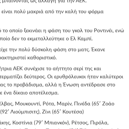
 μπαίνοντας ως αλλαγή για την ΑΕΚ.
ι είναι πολύ μακριά από την καλή του φόρμα
το οποίο ξεκινάει η φάση του γκολ του Ροντινέι, ενώ
ποίο δεν το εκμεταλλεύτηκε ο Ελ Καμπί.
είχε την πολύ δύσκολη φάση στο ματς. Έκανε
ακτηριστεί καθοριστικό.
τρια ΑΕΚ συνέχισε το αήττητο σερί της και
τερματίζει δεύτερος. Οι ερυθρόλευκοι ήταν καλύτεροι
ντας το προβάδισμα, αλλά η Ένωση αντέδρασε στο
ε ένα δίκαιο αποτέλεσμα.
έλβας, Μουκουντί, Ρότα, Μαρίν, Πινέδα (65′ Ζοάο
(92′ Λιούμπισιτς), Ζίνι (65′ Κουτέσα)
κης, Κοστίνια (79′ Μπιανκόν), Ρέτσος, Πιρόλα,