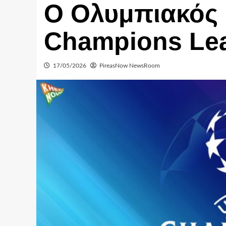
Ο Ολυμπιακός 
Champions Le
17/05/2026
PireasNow NewsRoom