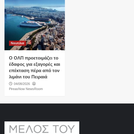
Ναυτιλια
O ΟΛΠ προετοιμάζει το
έδαφος για εξαγορές και
επέκταση πέρα από τον
λιμάνι του Πειραιά
04/08/2026
PireasNow NewsRoom