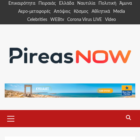
Skip
Επικαιρότητα
Πειραιάς
Ελλάδα
Ναυτιλία
Πολιτική
Άμυνα
to
Αερο-μεταφορές
Απόψεις
Κόσμος
Αθλητικά
Media
content
Celebrities
WEBtv
Corona Virus LIVE
Video
Primary
Menu