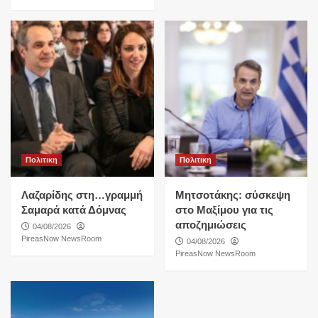
Πολιτικη
Πολιτικη
Λαζαρίδης στη…γραμμή
Μητσοτάκης: σύσκεψη
Σαμαρά κατά Δόμνας
στο Μαξίμου για τις
αποζημιώσεις
04/08/2026
PireasNow NewsRoom
04/08/2026
PireasNow NewsRoom