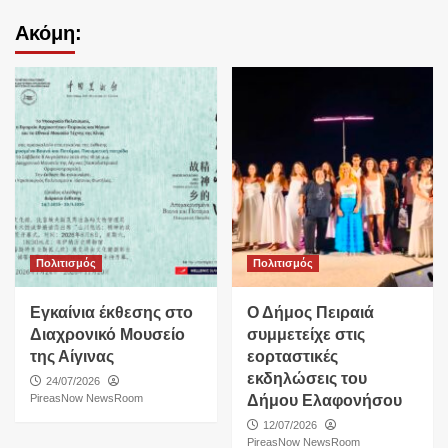
Ακόμη:
Πολιτισμός
Πολιτισμός
Εγκαίνια έκθεσης στο
Ο Δήμος Πειραιά
Διαχρονικό Μουσείο
συμμετείχε στις
της Αίγινας
εορταστικές
εκδηλώσεις του
24/07/2026
PireasNow NewsRoom
Δήμου Ελαφονήσου
12/07/2026
PireasNow NewsRoom