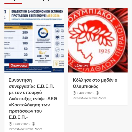
Οικονομια
αθλητικα
Συνάντηση
Κόλλησε στο μηδέν ο
συνεργασίας Ε.Β.Ε.Π.
Ολυμπιακός
με τον υπουργό
04/08/2026
Ανάπτυξης ενόψει ΔΕΘ
PireasNow NewsRoom
«Κοστολόγηση των
προτάσεων του
Ε.Β.Ε.Π.»
06/08/2026
PireasNow NewsRoom