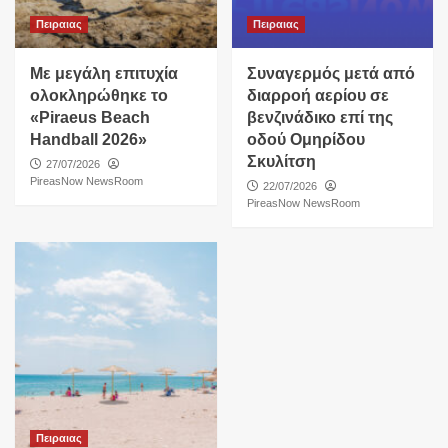
Πειραιας
Πειραιας
Με μεγάλη επιτυχία
Συναγερμός μετά από
ολοκληρώθηκε το
διαρροή αερίου σε
«Piraeus Beach
βενζινάδικο επί της
Handball 2026»
οδού Ομηρίδου
Σκυλίτση
27/07/2026
PireasNow NewsRoom
22/07/2026
PireasNow NewsRoom
Πειραιας