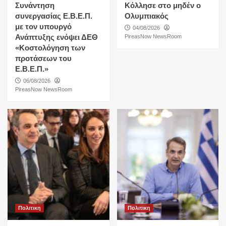
Συνάντηση
Κόλλησε στο μηδέν ο
συνεργασίας Ε.Β.Ε.Π.
Ολυμπιακός
με τον υπουργό
04/08/2026
Ανάπτυξης ενόψει ΔΕΘ
PireasNow NewsRoom
«Κοστολόγηση των
προτάσεων του
Ε.Β.Ε.Π.»
06/08/2026
PireasNow NewsRoom
Πολιτικη
Πολιτικη