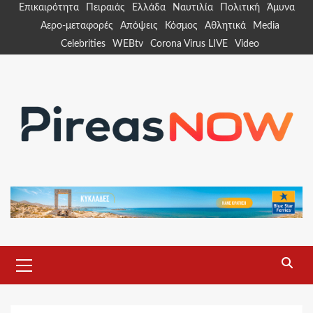
Skip
Επικαιρότητα
Πειραιάς
Ελλάδα
Ναυτιλία
Πολιτική
Άμυνα
to
Αερο-μεταφορές
Απόψεις
Κόσμος
Αθλητικά
Media
content
Celebrities
WEBtv
Corona Virus LIVE
Video
Primary
Menu