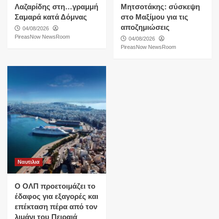
Λαζαρίδης στη…γραμμή
Μητσοτάκης: σύσκεψη
Σαμαρά κατά Δόμνας
στο Μαξίμου για τις
αποζημιώσεις
04/08/2026
PireasNow NewsRoom
04/08/2026
PireasNow NewsRoom
Ναυτιλια
O ΟΛΠ προετοιμάζει το
έδαφος για εξαγορές και
επέκταση πέρα από τον
λιμάνι του Πειραιά