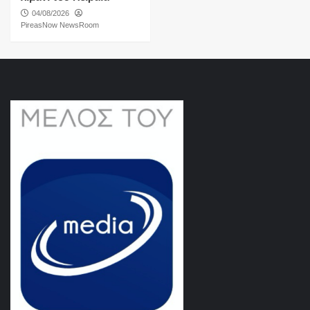
04/08/2026
PireasNow NewsRoom