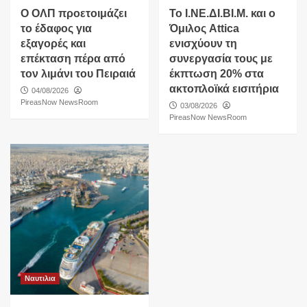
O ΟΛΠ προετοιμάζει
Το Ι.ΝΕ.ΔΙ.ΒΙ.Μ. και o
το έδαφος για
Όμιλος Attica
εξαγορές και
ενισχύουν τη
επέκταση πέρα από
συνεργασία τους με
τον λιμάνι του Πειραιά
έκπτωση 20% στα
ακτοπλοϊκά εισιτήρια
04/08/2026
PireasNow NewsRoom
03/08/2026
PireasNow NewsRoom
Ναυτιλια