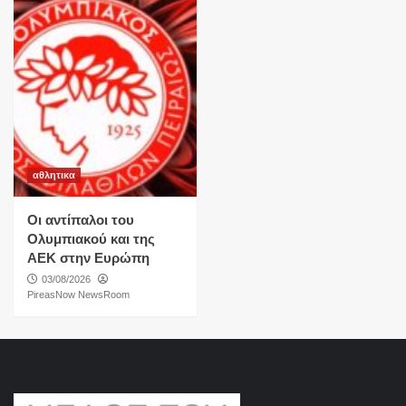
αθλητικα
Οι αντίπαλοι του
Ολυμπιακού και της
ΑΕΚ στην Ευρώπη
03/08/2026
PireasNow NewsRoom