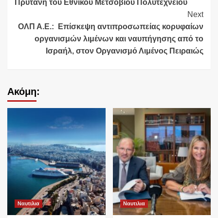
Πρύτανη του Εθνικού Μετσόβιου Πολυτεχνείου
Next
ΟΛΠ Α.Ε.: Επίσκεψη αντιπροσωπείας κορυφαίων
οργανισμών λιμένων και ναυπήγησης από το
Ισραήλ, στον Οργανισμό Λιμένος Πειραιώς
Ακόμη:
Ναυτιλια
Ναυτιλια