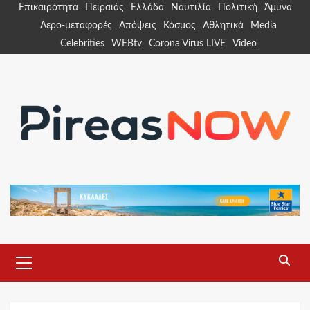
Skip
Επικαιρότητα
Πειραιάς
Ελλάδα
Ναυτιλία
Πολιτική
Άμυνα
to
Αερο-μεταφορές
Απόψεις
Κόσμος
Αθλητικά
Media
content
Celebrities
WEBtv
Corona Virus LIVE
Video
Primary
Menu