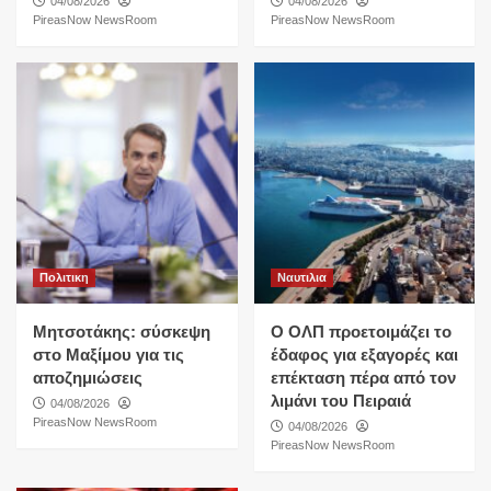
04/08/2026
04/08/2026
PireasNow NewsRoom
PireasNow NewsRoom
Πολιτικη
Ναυτιλια
Μητσοτάκης: σύσκεψη
O ΟΛΠ προετοιμάζει το
στο Μαξίμου για τις
έδαφος για εξαγορές και
αποζημιώσεις
επέκταση πέρα από τον
λιμάνι του Πειραιά
04/08/2026
PireasNow NewsRoom
04/08/2026
PireasNow NewsRoom