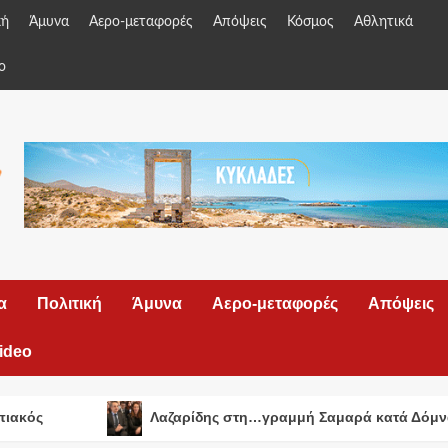
κή
Άμυνα
Αερο-μεταφορές
Απόψεις
Κόσμος
Αθλητικά
o
α
Πολιτική
Άμυνα
Αερο-μεταφορές
Απόψεις
ideo
πιακός
Λαζαρίδης στη…γραμμή Σαμαρά κατά Δόμν