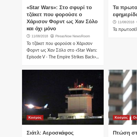
«Star Wars»: Στο σφυρί το
Τα πρωτο
τζάκετ που φορούσε ο
εφημερίδ
Χάρισον Φορντ ως Χαν Σόλο
11/08/2018
και όχι μόνο
Τα πρωτοσέ
11/08/2018
PireasNow NewsRoom
Το τζάκετ που φορούσε ο Χάρισον
Φορντ ως Χαν Σόλο στο «Star Wars:
Episode V - The Empire Strikes Back»...
Κοσμος
Κοσμος
Οι
Σιάτλ: Αεροσκάφος
Πτώση στ