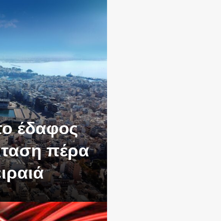
το έδαφος
έκταση πέρα
ειραιά