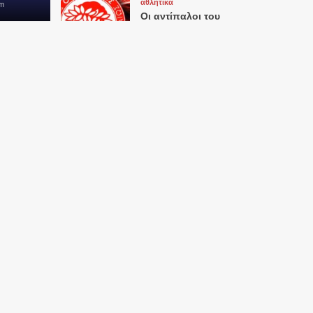
αθλητικα
m
Οι αντίπαλοι του
Ολυμπιακού και της
ΑΕΚ στην Ευρώπη
5