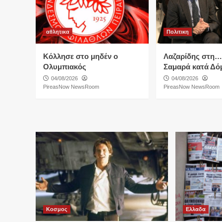
αθλητικα
Πολιτικη
Κόλλησε στο μηδέν ο
Λαζαρίδης στη
Ολυμπιακός
Σαμαρά κατά Δό
04/08/2026
04/08/2026
PireasNow NewsRoom
PireasNow NewsRoom
Κοσμος
Ελλαδα