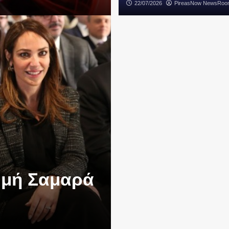
22/07/2026
PireasNow NewsRoo
μμή Σαμαρά