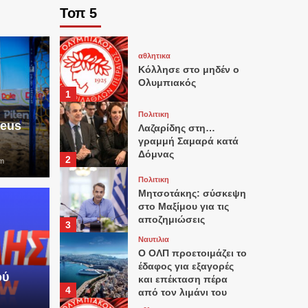
Τοπ 5
αθλητικα
Κόλλησε στο μηδέν ο
Ολυμπιακός
1
Πολιτικη
aeus
Λαζαρίδης στη…
γραμμή Σαμαρά κατά
Δόμνας
2
m
Πολιτικη
Μητσοτάκης: σύσκεψη
στο Μαξίμου για τις
αποζημιώσεις
3
Ναυτιλια
O ΟΛΠ προετοιμάζει το
έδαφος για εξαγορές
ού
και επέκταση πέρα
4
από τον λιμάνι του
Πειραιά