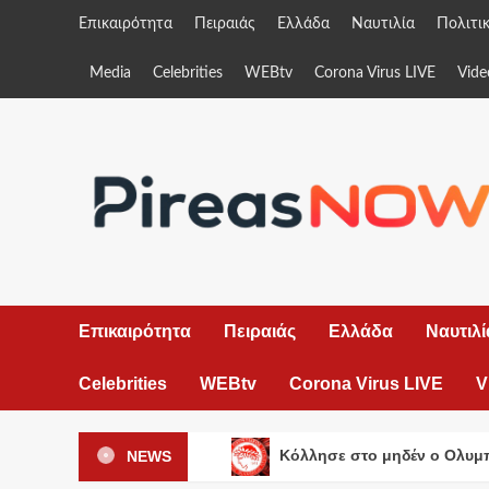
Skip
Επικαιρότητα
Πειραιάς
Ελλάδα
Ναυτιλία
Πολιτι
to
content
Media
Celebrities
WEBtv
Corona Virus LIVE
Vide
Επικαιρότητα
Πειραιάς
Ελλάδα
Ναυτιλί
Celebrities
WEBtv
Corona Virus LIVE
V
NEWS
Κόλλησε στο μηδέν ο Ολυμ