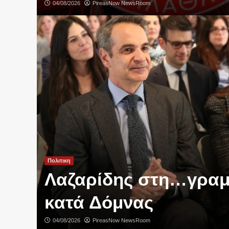
04/08/2026
PireasNow NewsRoom
Πολιτικη
Λαζαρίδης στη…γρα
κατά Δόμνας
04/08/2026
PireasNow NewsRoom