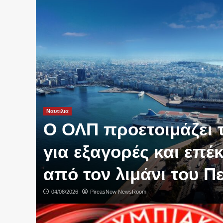
Ναυτιλια
O ΟΛΠ προετοιμάζει 
για εξαγορές και επ
από τον λιμάνι του Π
04/08/2026
PireasNow NewsRoom