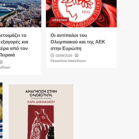
αθλητικα
τοιμάζει το
Οι αντίπαλοι του
 εξαγορές και
Ολυμπιακού και της ΑΕΚ
πέρα από τον
στην Ευρώπη
Πειραιά
03/08/2026
PireasNow NewsRoom
wsRoom