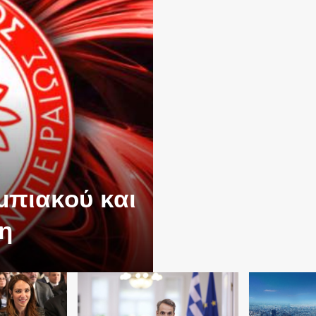
μπιακού και
η