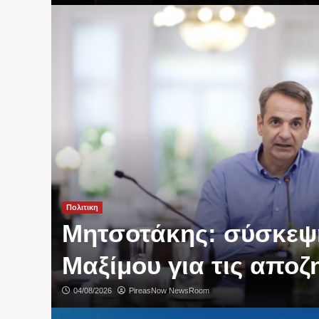
Πολιτικη
Μητσοτάκης: σύσκεψ
Μαξίμου για τις αποζ
04/08/2026
PireasNow NewsRoom