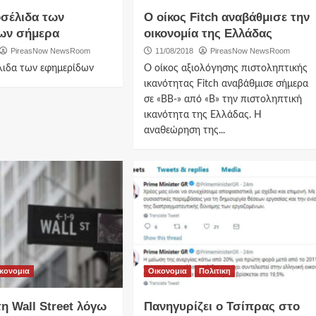
σέλιδα των
Ο οίκος Fitch αναβάθμισε την
ων σήμερα
οικονομία της Ελλάδας
PireasNow NewsRoom
11/08/2018
PireasNow NewsRoom
λιδα των εφημερίδων
Ο οίκος αξιολόγησης πιστοληπτικής
ικανότητας Fitch αναβάθμισε σήμερα
σε «ΒΒ-» από «Β» την πιστοληπτική
ικανότητα της Ελλάδας. Η
αναθεώρηση της...
κονομια
Οικονομια
Πολιτικη
η Wall Street λόγω
Πανηγυρίζει ο Τσίπρας στο