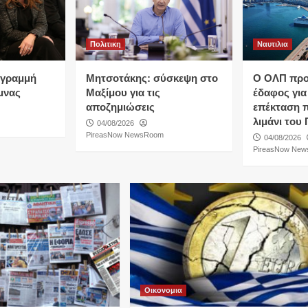
Πολιτικη
Ναυτιλια
…γραμμή
Μητσοτάκης: σύσκεψη στο
O ΟΛΠ προε
μνας
Μαξίμου για τις
έδαφος για
αποζημιώσεις
επέκταση 
λιμάνι του 
04/08/2026
PireasNow NewsRoom
04/08/2026
PireasNow Ne
Οικονομια