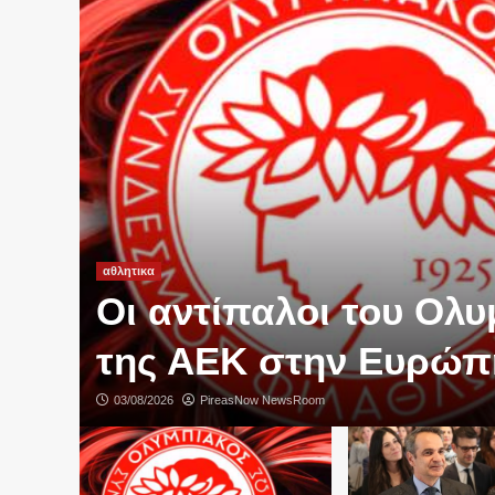
αθλητικα
Οι αντίπαλοι του Ολυ
της ΑΕΚ στην Ευρώπ
03/08/2026
PireasNow NewsRoom