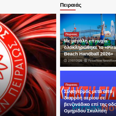
Πειραιάς
Πειραιας
Με μεγάλη επιτυχία
ολοκληρώθηκε το «Pir
Beach Handball 2026»
27/07/2026
PireasNow NewsRoo
Πειραιας
Συναγερμός μετά από
διαρροή αερίου σε
βενζινάδικο επί της οδ
Ομηρίδου Σκυλίτση