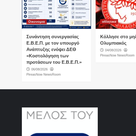
Οικονομια
αθλητικα
Συνάντηση συνεργασίας
Κόλλησε στο μη
Ε.Β.Ε.Π. με τον υπουργό
Ολυμπιακός
Ανάπτυξης ενόψει ΔΕΘ
04/08/2026
«Κοστολόγηση των
PireasNow NewsRoom
προτάσεων του Ε.Β.Ε.Π.»
06/08/2026
PireasNow NewsRoom