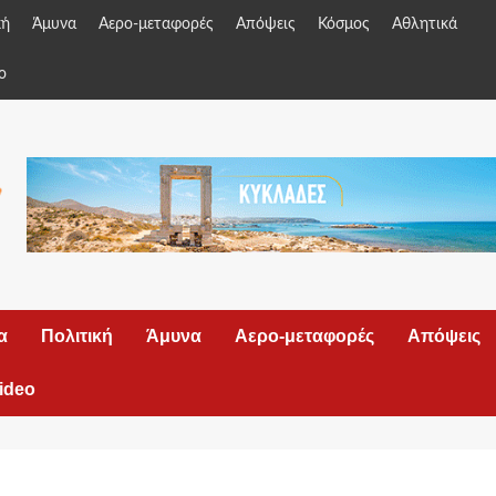
κή
Άμυνα
Αερο-μεταφορές
Απόψεις
Κόσμος
Αθλητικά
o
α
Πολιτική
Άμυνα
Αερο-μεταφορές
Απόψεις
ideo