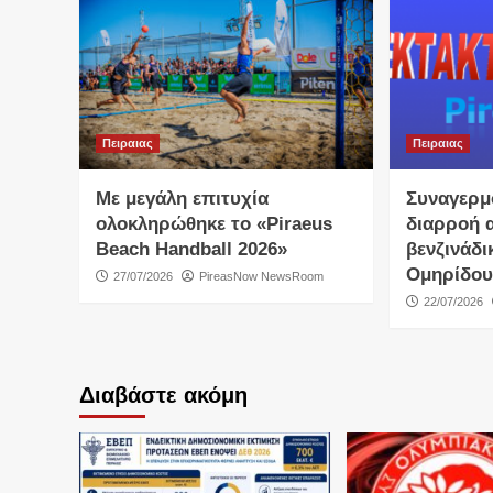
Πειραιας
Πειραιας
Με μεγάλη επιτυχία
Συναγερμ
ολοκληρώθηκε το «Piraeus
διαρροή 
Beach Handball 2026»
βενζινάδι
Ομηρίδου
27/07/2026
PireasNow NewsRoom
22/07/2026
Διαβάστε ακόμη