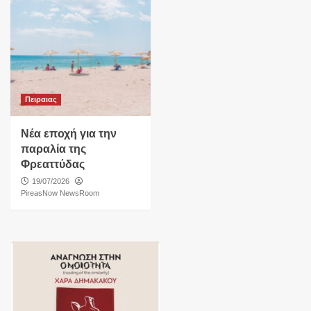
Πειραιας
Νέα εποχή για την
παραλία της
Φρεαττύδας
19/07/2026
PireasNow NewsRoom