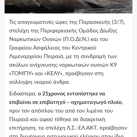
Τις απογευματινές ώρες της Παρασκευής (3/7),
στελέχη της Περιφερειακής Ομάδας Δίωξης
Ναρκωτικών Ουσιών (Π.Ο.ΔΙ.Ν.) και του
Γραφείου Ασφάλειας του Κεντρικού
Λιμεναρχείου Πειραιά, με τη συνδρομή των
σκύλων ανίχνευσης ναρκωτικών ουσιών Κ9
«ΤΟΜΠΥ» και «ΚΕΛΥ», προέβησαν στη
σύλληψη νεαρού άνδρα.
Ειδικότερα,
ο 21χρονος εντοπίστηκε να
επιβαίνει σε επιβατηγό – οχηματαγωγό πλοίο
,
πριν τον απόπλου του από τον λιμένα του
Πειραιά και αφού τέθηκε σε διακριτική
επιτήρηση, τα στελέχη Λ.Σ.-ΕΛ.ΑΚΤ. προέβησαν
στη διενέργεια αστυνομικού ελέγχου στον ίδιο