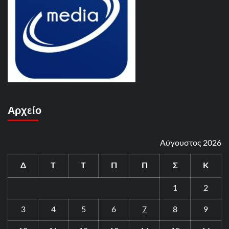
Αρχείο
Αύγουστος 2026
Δ
Τ
Τ
Π
Π
Σ
Κ
1
2
3
4
5
6
7
8
9