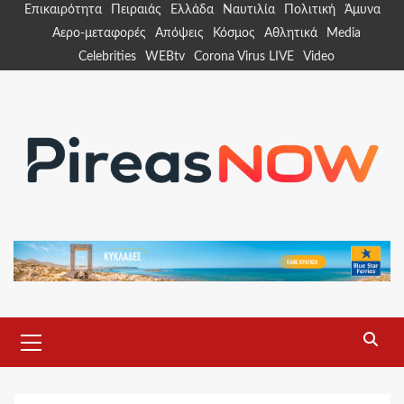
Skip
Επικαιρότητα
Πειραιάς
Ελλάδα
Ναυτιλία
Πολιτική
Άμυνα
to
Αερο-μεταφορές
Απόψεις
Κόσμος
Αθλητικά
Media
content
Celebrities
WEBtv
Corona Virus LIVE
Video
Primary
Menu