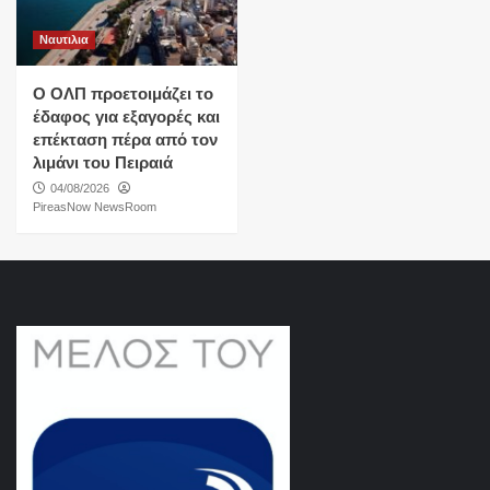
Ναυτιλια
O ΟΛΠ προετοιμάζει το
έδαφος για εξαγορές και
επέκταση πέρα από τον
λιμάνι του Πειραιά
04/08/2026
PireasNow NewsRoom