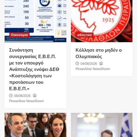
Οικονομια
αθλητικα
Συνάντηση
Κόλλησε στο μηδέν ο
συνεργασίας Ε.Β.Ε.Π.
Ολυμπιακός
με τον υπουργό
04/08/2026
Ανάπτυξης ενόψει ΔΕΘ
PireasNow NewsRoom
«Κοστολόγηση των
προτάσεων του
Ε.Β.Ε.Π.»
06/08/2026
PireasNow NewsRoom