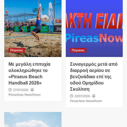
Πειραιας
Πειραιας
Με μεγάλη επιτυχία
Συναγερμός μετά από
ολοκληρώθηκε το
διαρροή αερίου σε
«Piraeus Beach
βενζινάδικο επί της
Handball 2026»
οδού Ομηρίδου
Σκυλίτση
27/07/2026
PireasNow NewsRoom
22/07/2026
PireasNow NewsRoom