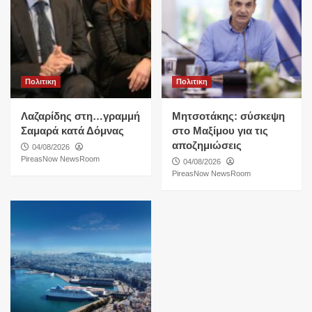
Πολιτικη
Πολιτικη
Λαζαρίδης στη…γραμμή
Μητσοτάκης: σύσκεψη
Σαμαρά κατά Δόμνας
στο Μαξίμου για τις
αποζημιώσεις
04/08/2026
PireasNow NewsRoom
04/08/2026
PireasNow NewsRoom