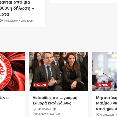
τανται από μια
ύθυνη δήλωση –
ματα
PireasNow NewsRoom
Πολιτικη
Πολιτικη
δέν ο
Λαζαρίδης στη…γραμμή
Μητσοτάκη
Σαμαρά κατά Δόμνας
Μαξίμου για
αποζημιώσ
04/08/2026
PireasNow NewsRoom
04/08/2026