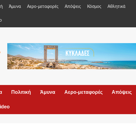
κή
Άμυνα
Αερο-μεταφορές
Απόψεις
Κόσμος
Αθλητικά
o
α
Πολιτική
Άμυνα
Αερο-μεταφορές
Απόψεις
ideo