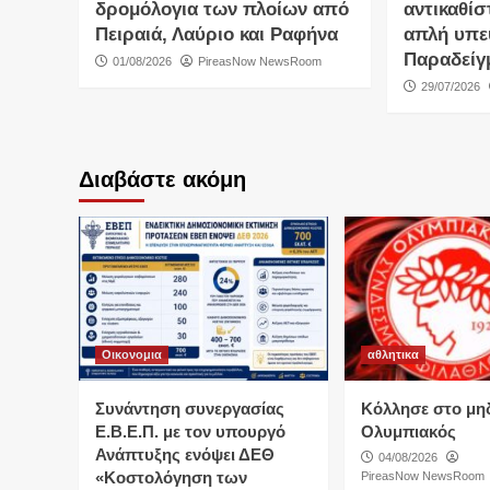
δρομόλογια των πλοίων από
αντικαθίσ
Πειραιά, Λαύριο και Ραφήνα
απλή υπε
Παραδείγ
01/08/2026
PireasNow NewsRoom
29/07/2026
Διαβάστε ακόμη
Οικονομια
αθλητικα
Συνάντηση συνεργασίας
Κόλλησε στο μη
Ε.Β.Ε.Π. με τον υπουργό
Ολυμπιακός
Ανάπτυξης ενόψει ΔΕΘ
04/08/2026
«Κοστολόγηση των
PireasNow NewsRoom