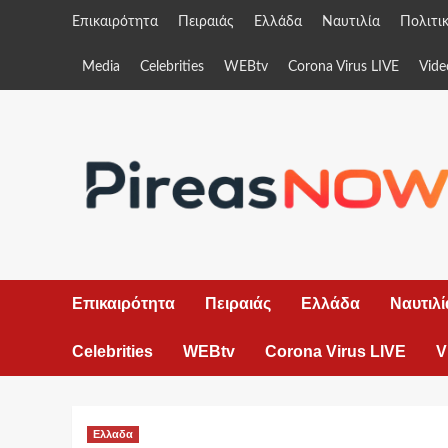
Skip
Επικαιρότητα
Πειραιάς
Ελλάδα
Ναυτιλία
Πολιτι
to
content
Media
Celebrities
WEBtv
Corona Virus LIVE
Vide
Επικαιρότητα
Πειραιάς
Ελλάδα
Ναυτιλί
Celebrities
WEBtv
Corona Virus LIVE
V
Ελλαδα