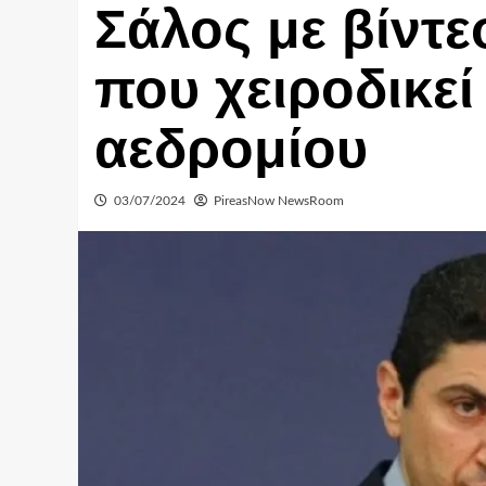
Σάλος με βίντε
που χειροδικε
αεδρομίου
03/07/2024
PireasNow NewsRoom