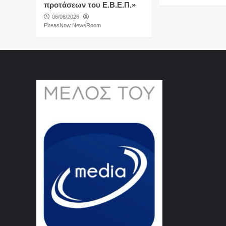
προτάσεων του Ε.Β.Ε.Π.»
06/08/2026
PireasNow NewsRoom