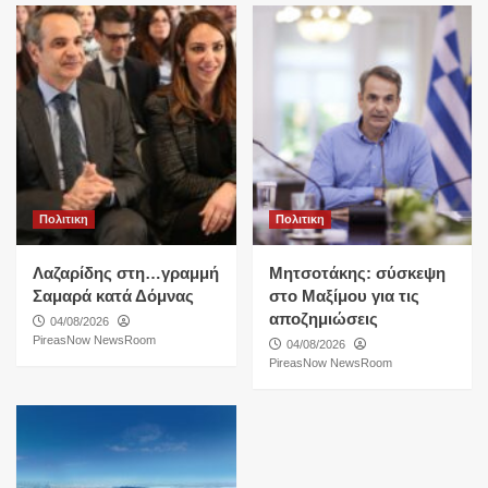
Πολιτικη
Πολιτικη
Λαζαρίδης στη…γραμμή
Μητσοτάκης: σύσκεψη
Σαμαρά κατά Δόμνας
στο Μαξίμου για τις
αποζημιώσεις
04/08/2026
PireasNow NewsRoom
04/08/2026
PireasNow NewsRoom