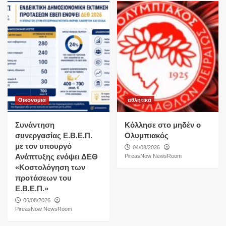
Οικονομια
αθλητικα
Συνάντηση
Κόλλησε στο μηδέν ο
συνεργασίας Ε.Β.Ε.Π.
Ολυμπιακός
με τον υπουργό
04/08/2026
Ανάπτυξης ενόψει ΔΕΘ
PireasNow NewsRoom
«Κοστολόγηση των
προτάσεων του
Ε.Β.Ε.Π.»
06/08/2026
PireasNow NewsRoom