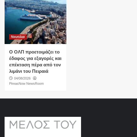
Ναυτιλια
O ΟΛΠ προετοιμάζει το
έδαφος για εξαγορές και
επέκταση πέρα από τον
λιμάνι του Πειραιά
04/08/2026
PireasNow NewsRoom