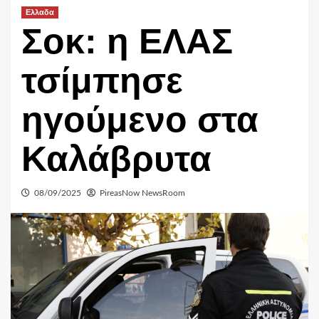
Ελλαδα
Σοκ: η ΕΛΑΣ
τσίμπησε
ηγούμενο στα
Καλάβρυτα
08/09/2025
PireasNow NewsRoom