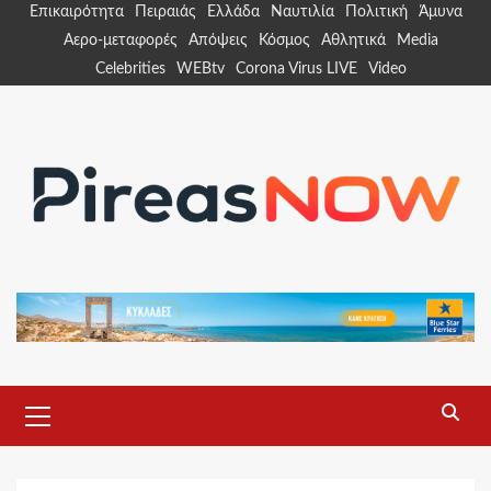
Skip
Επικαιρότητα
Πειραιάς
Ελλάδα
Ναυτιλία
Πολιτική
Άμυνα
to
Αερο-μεταφορές
Απόψεις
Κόσμος
Αθλητικά
Media
content
Celebrities
WEBtv
Corona Virus LIVE
Video
Primary
Menu