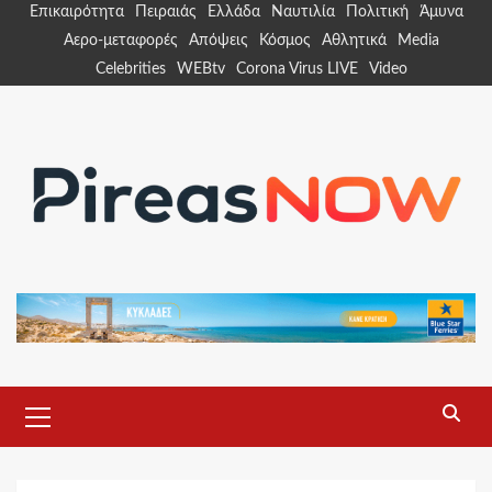
Skip
Επικαιρότητα
Πειραιάς
Ελλάδα
Ναυτιλία
Πολιτική
Άμυνα
to
Αερο-μεταφορές
Απόψεις
Κόσμος
Αθλητικά
Media
content
Celebrities
WEBtv
Corona Virus LIVE
Video
Primary
Menu