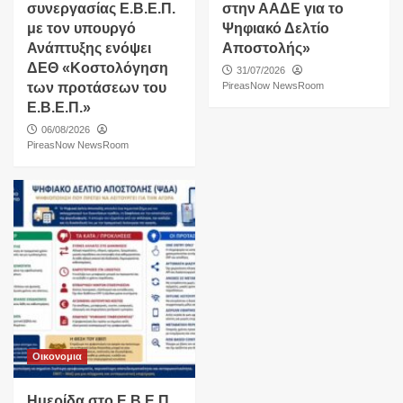
συνεργασίας Ε.Β.Ε.Π.
στην ΑΑΔΕ για το
με τον υπουργό
Ψηφιακό Δελτίο
Ανάπτυξης ενόψει
Αποστολής»
ΔΕΘ «Κοστολόγηση
31/07/2026
των προτάσεων του
PireasNow NewsRoom
Ε.Β.Ε.Π.»
06/08/2026
PireasNow NewsRoom
Οικονομια
Ημερίδα στο Ε.Β.Ε.Π.