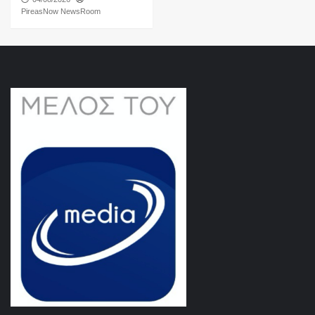
PireasNow NewsRoom