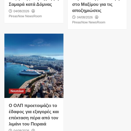
Σαμαρά κατά Δόμνας
στο Μαξίμου για τις
αποζημιώσεις
04/08/2026
PireasNow NewsRoom
04/08/2026
PireasNow NewsRoom
Ναυτιλια
O ΟΛΠ προετοιμάζει το
έδαφος για εξαγορές και
επέκταση πέρα από τον
λιμάνι του Πειραιά
04/08/2026