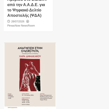
από την Α.Α.Δ.Ε. για
το Ψηφιακό Δελτίο
Αποστολής (ΨΔΑ)
28/07/2026
PireasNow NewsRoom