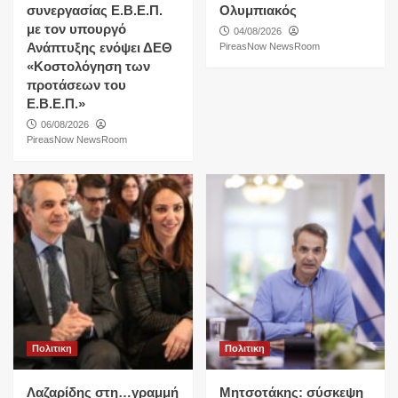
συνεργασίας Ε.Β.Ε.Π.
Ολυμπιακός
με τον υπουργό
04/08/2026
Ανάπτυξης ενόψει ΔΕΘ
PireasNow NewsRoom
«Κοστολόγηση των
προτάσεων του
Ε.Β.Ε.Π.»
06/08/2026
PireasNow NewsRoom
Πολιτικη
Πολιτικη
Λαζαρίδης στη…γραμμή
Μητσοτάκης: σύσκεψη