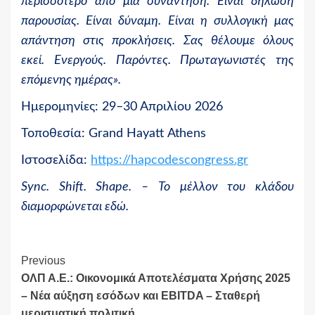
περισσότερο από μια συνάντηση. Είναι δήλωση
παρουσίας. Είναι δύναμη. Είναι η συλλογική μας
απάντηση στις προκλήσεις. Σας θέλουμε όλους
εκεί. Ενεργούς. Παρόντες. Πρωταγωνιστές της
επόμενης ημέρας».
Ημερομηνίες: 29–30 Απριλίου 2026
Τοποθεσία:
Grand
Hayatt
Athens
Ιστοσελίδα:
https://hapcodescongress.gr
Sync. Shift. Shape. – Το μέλλον του κλάδου
διαμορφώνεται εδώ.
Continue
Previous
ΟΛΠ Α.Ε.: Οικονομικά Αποτελέσματα Χρήσης 2025
Reading
– Νέα αύξηση εσόδων και EBITDA – Σταθερή
μερισματική πολιτική