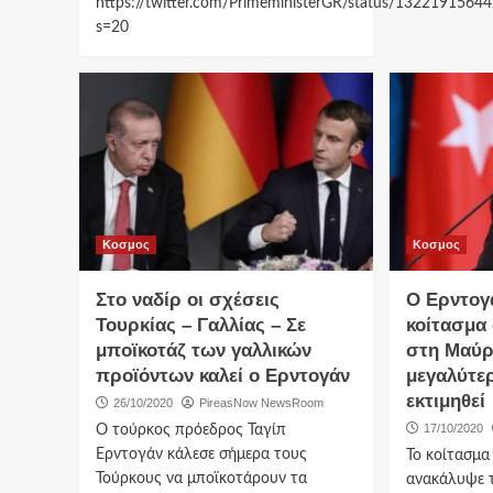
https://twitter.com/PrimeministerGR/status/132219156
s=20
Κοσμος
Κοσμος
Στο ναδίρ οι σχέσεις
Ο Ερντογά
Τουρκίας – Γαλλίας – Σε
κοίτασμα
μποϊκοτάζ των γαλλικών
στη Μαύρ
προϊόντων καλεί ο Ερντογάν
μεγαλύτερ
εκτιμηθεί
26/10/2020
PireasNow NewsRoom
17/10/2020
Ο τούρκος πρόεδρος Ταγίπ
Ερντογάν κάλεσε σήμερα τους
Το κοίτασμα
Τούρκους να μποϊκοτάρουν τα
ανακάλυψε τ