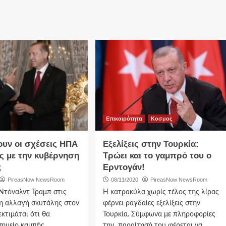
Επικαιρότητα
Κοσμος
ουν οι σχέσεις ΗΠΑ
Εξελίξεις στην Τουρκία:
ας με την κυβέρνηση
Τρώει και το γαμπρό του ο
;
Ερντογάν!
PireasNow NewsRoom
08/11/2020
PireasNow NewsRoom
Ντόναλντ Τραμπ στις
Η κατρακύλα χωρίς τέλος της λίρας
 η αλλαγή σκυτάλης στον
φέρνει ραγδαίες εξελίξεις στην
εκτιμάται ότι θα
Τουρκία. Σύμφωνα με πληροφορίες
ημείο καμπής...
την παραίτησή του φέρεται να