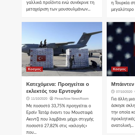
γαλλικά προϊόντα ενώ συνέκρινε τη
η Τουρκία σ
μεταχείριση των μουσουλμάνων...
μεγαλύτερο α
Κοσμος
Κοσμος
Κατεχόμενα: Προηγείται ο
Μπάιντεν
εκλεκτός του Ερντογάν
07/10/2020
11/10/2020
PireasNow NewsRoom
Για άλλη μι
άσκησε σκλη
Με ποσοστό 33,75% προηγείται ο
την οποία κ
Ερσίν Τατάρ έναντι του Μουσταφά
προκλητικές
Ακιντζί που λαμβάνει μέχρι στιγμής
ανατολική...
ποσοστό 27,82% στις «εκλογές»
που...