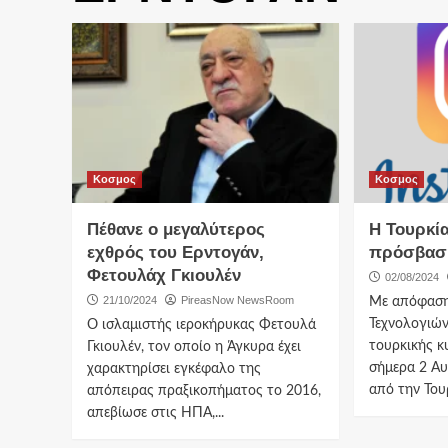
Κοσμος
Κοσμος
Πέθανε ο μεγαλύτερος
Η Τουρκί
εχθρός του Ερντογάν,
πρόσβαση
Φετουλάχ Γκιουλέν
02/08/2024
21/10/2024
PireasNow NewsRoom
Με απόφαση
Τεχνολογιώ
Ο ισλαμιστής ιεροκήρυκας Φετουλά
τουρκικής κ
Γκιουλέν, τον οποίο η Άγκυρα έχει
σήμερα 2 Α
χαρακτηρίσει εγκέφαλο της
από την Τουρ
απόπειρας πραξικοπήματος το 2016,
απεβίωσε στις ΗΠΑ,...