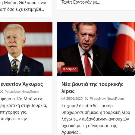
Ταγίπ Ερντογάν με...
τη Μαύρη Θάλασσα είναι
π’ όσο είχε εκτιμηθεί...
Κοσμος
 εναντίον Άγκυρας
Νέα βουτιά της τουρκικής
λίρας
PireasNow NewsRoom
28/09/2020
PireasNow NewsRoom
α φορά ο Τζο Μπάιντεν
ρή κριτική στην Τουρκία,
Σε χαμηλό επίπεδο - ρεκόρ
ατηγόρησε για
υποχώρησε σήμερα η τουρκική λίρα
 κινήσεις στην
λόγω των αυξανόμενων ανησυχιών
σχετικά με τη σύγκρουση της
Αρμενίας...