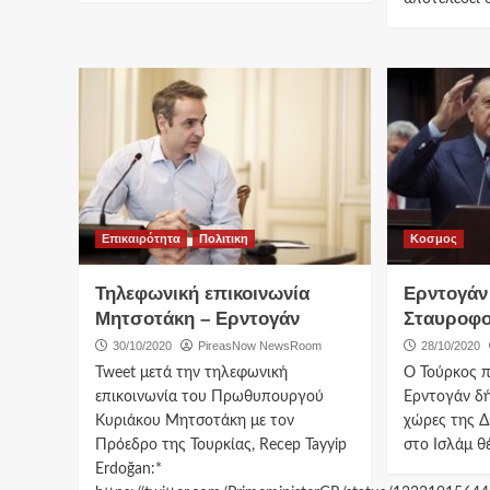
Επικαιρότητα
Πολιτικη
Κοσμος
Τηλεφωνική επικοινωνία
Ερντογάν 
Μητσοτάκη – Ερντογάν
Σταυροφο
30/10/2020
PireasNow NewsRoom
28/10/2020
Tweet μετά την τηλεφωνική
Ο Τούρκος π
επικοινωνία του Πρωθυπουργού
Ερντογάν δή
Κυριάκου Μητσοτάκη με τον
χώρες της Δ
Πρόεδρο της Τουρκίας, Recep Tayyip
στο Ισλάμ θέ
Erdoğan:*