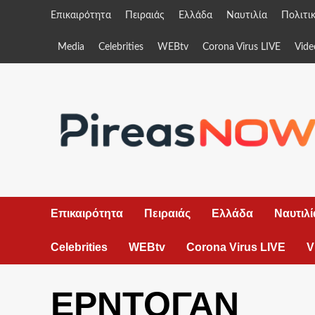
Skip
Επικαιρότητα
Πειραιάς
Ελλάδα
Ναυτιλία
Πολιτι
to
content
Media
Celebrities
WEBtv
Corona Virus LIVE
Vide
Επικαιρότητα
Πειραιάς
Ελλάδα
Ναυτιλί
Celebrities
WEBtv
Corona Virus LIVE
V
ΕΡΝΤΟΓΑΝ