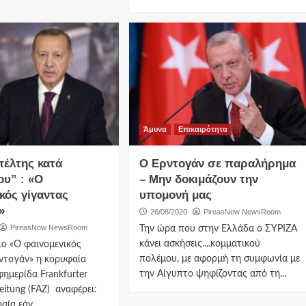
Άμυνα
Επικαιρότητα
πέλτης κατά
Ο Ερντογάν σε παραλήρημα
ου” : «Ο
– Μην δοκιμάζουν την
κός γίγαντας
υπομονή μας
»
26/08/2020
PireasNow NewsRoom
PireasNow NewsRoom
Την ώρα που στην Ελλάδα ο ΣΥΡΙΖΑ
κάνει ασκήσεις....κομματικού
λο «Ο φαινομενικός
πολέμου, με αφορμή τη συμφωνία με
ντογάν» η κορυφαία
την Αίγυπτο ψηφίζοντας από τη...
φημερίδα Frankfurter
eitung (FAZ) αναφέρει:
ία εάν...