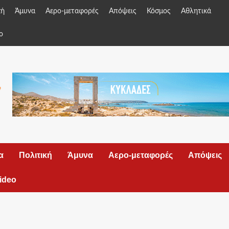
κή
Άμυνα
Αερο-μεταφορές
Απόψεις
Κόσμος
Αθλητικά
o
α
Πολιτική
Άμυνα
Αερο-μεταφορές
Απόψεις
ideo