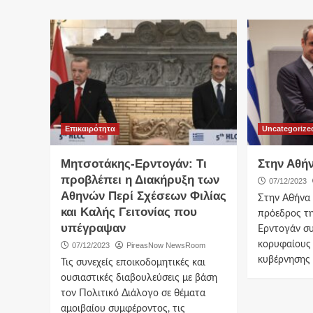
Επικαιρότητα
Uncategorize
Μητσοτάκης-Ερντογάν: Τι
Στην Αθή
προβλέπει η Διακήρυξη των
07/12/2023
Αθηνών Περί Σχέσεων Φιλίας
Στην Αθήνα 
και Καλής Γειτονίας που
πρόεδρος τη
υπέγραψαν
Ερντογάν σ
κορυφαίους
07/12/2023
PireasNow NewsRoom
κυβέρνησης τ
Τις συνεχείς εποικοδομητικές και
ουσιαστικές διαβουλεύσεις με βάση
τον Πολιτικό Διάλογο σε θέματα
αμοιβαίου συμφέροντος, τις