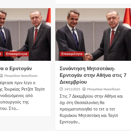
d
Επικαιρότητα
Επικαιρότητα
να ο Ερντογάν
Συνάντηση Μητσοτάκη-
Ερντογάν στην Αθήνα στις 7
PireasNow NewsRoom
Δεκεμβρίου
έφτασε πριν λίγο ο
ς Τουρκίας Ρετζέπ Ταγίπ
14/11/2023
PireasNow NewsRoom
υνοδευόμενος από
Στις 7 Δεκεμβρίου στην Αθήνα και
 υπουργούς της
όχι στη Θεσσαλονίκη θα
ου. Στο...
πραγματοποιηθεί το τετ α τετ
Κυριάκου Μητσοτάκη και Ταγίπ
Ερντογάν...