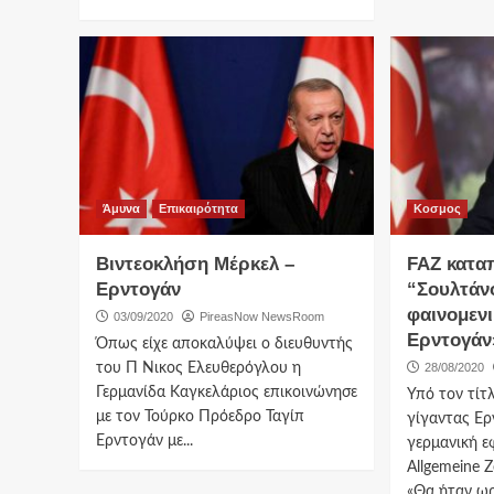
Άμυνα
Επικαιρότητα
Κοσμος
Βιντεοκλήση Μέρκελ –
FAZ κατα
Ερντογάν
“Σουλτάν
φαινομενι
03/09/2020
PireasNow NewsRoom
Ερντογάν
Όπως είχε αποκαλύψει ο διευθυντής
του Π Νικος Ελευθερόγλου η
28/08/2020
Γερμανίδα Καγκελάριος επικοινώνησε
Υπό τον τίτ
με τον Τούρκο Πρόεδρο Ταγίπ
γίγαντας Ερ
Ερντογάν με...
γερμανική ε
Allgemeine Z
«Θα ήταν ωρα