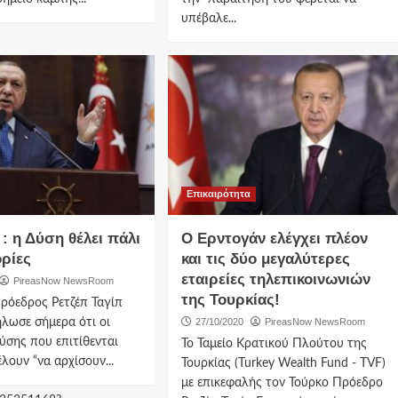
υπέβαλε...
Επικαιρότητα
: η Δύση θέλει πάλι
Ο Ερντογάν ελέγχει πλέον
ρίες
και τις δύο μεγαλύτερες
εταιρείες τηλεπικοινωνιών
PireasNow NewsRoom
της Τουρκίας!
ρόεδρος Ρετζέπ Ταγίπ
λωσε σήμερα ότι οι
27/10/2020
PireasNow NewsRoom
ύσης που επιτίθενται
Το Ταμείο Κρατικού Πλούτου της
λουν “να αρχίσουν...
Τουρκίας (Turkey Wealth Fund - TVF)
με επικεφαλής τον Τούρκο Πρόεδρο