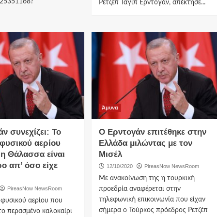
4425351168?
Ρετζέπ Ταγίπ Ερντογάν, απέκτησε...
Άμυνα
ν συνεχίζει: Το
Ο Ερντογάν επιτέθηκε στην
 φυσικού αερίου
Ελλάδα μιλώντας με τον
η Θάλασσα είναι
Μισέλ
ο απ’ όσο είχε
12/10/2020
PireasNow NewsRoom
Με ανακοίνωση της η τουρκική
PireasNow NewsRoom
προεδρία αναφέρεται στην
τηλεφωνική επικοινωνία που είχαν
 φυσικού αερίου που
σήμερα ο Τούρκος πρόεδρος Ρετζέπ
ο περασμένο καλοκαίρι