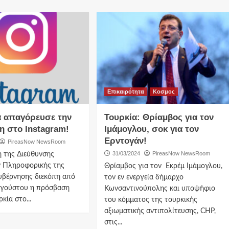
Επικαιρότητα
Κοσμος
α απαγόρευσε την
Τουρκία: Θρίαμβος για τον
 στο Instagram!
Ιμάμογλου, σοκ για τον
Ερντογάν!
PireasNow NewsRoom
31/03/2024
PireasNow NewsRoom
 της Διεύθυνσης
ν Πληροφορικής της
Θρίαμβος για τον Εκρέμ Ιμάμογλου,
υβέρνησης διεκόπη από
τον εν ενεργεία δήμαρχο
υγούστου η πρόσβαση
Κωνσαντινούπολης και υποψήφιο
κία στο...
του κόμματος της τουρκικής
αξιωματικής αντιπολίτευσης, CHP,
στις...