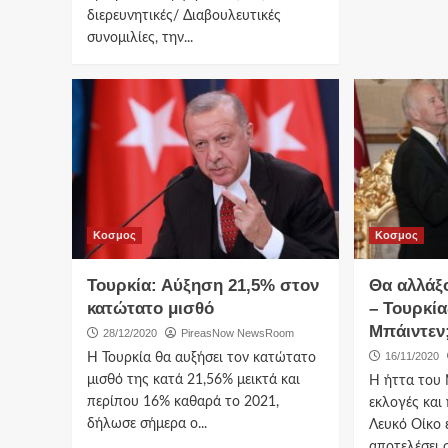
διερευνητικές/ Διαβουλευτικές
συνομιλίες, την...
Κοσμος
Κοσμος
Τουρκία: Αύξηση 21,5% στον
Θα αλλάξ
κατώτατο μισθό
– Τουρκί
Μπάιντεν
28/12/2020
PireasNow NewsRoom
16/11/2020
Η Τουρκία θα αυξήσει τον κατώτατο
μισθό της κατά 21,56% μεικτά και
Η ήττα του 
περίπου 16% καθαρά το 2021,
εκλογές και
δήλωσε σήμερα ο...
Λευκό Οίκο 
αποτελέσει σ