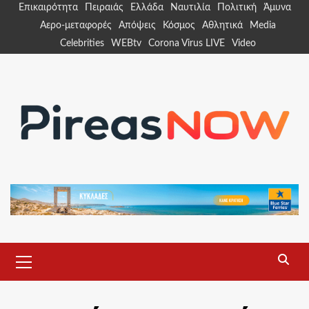
Skip
Επικαιρότητα
Πειραιάς
Ελλάδα
Ναυτιλία
Πολιτική
Άμυνα
to
Αερο-μεταφορές
Απόψεις
Κόσμος
Αθλητικά
Media
content
Celebrities
WEBtv
Corona Virus LIVE
Video
Primary
Menu