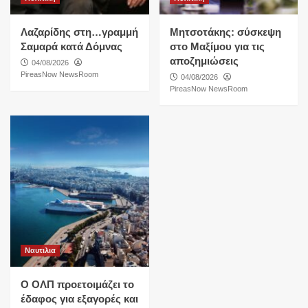
Λαζαρίδης στη…γραμμή
Μητσοτάκης: σύσκεψη
Σαμαρά κατά Δόμνας
στο Μαξίμου για τις
αποζημιώσεις
04/08/2026
PireasNow NewsRoom
04/08/2026
PireasNow NewsRoom
Ναυτιλια
O ΟΛΠ προετοιμάζει το
έδαφος για εξαγορές και