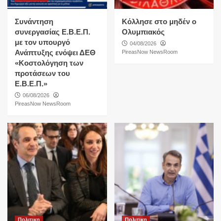
Συνάντηση
Κόλλησε στο μηδέν ο
συνεργασίας Ε.Β.Ε.Π.
Ολυμπιακός
με τον υπουργό
04/08/2026
Ανάπτυξης ενόψει ΔΕΘ
PireasNow NewsRoom
«Κοστολόγηση των
προτάσεων του
Ε.Β.Ε.Π.»
06/08/2026
PireasNow NewsRoom
Πολιτικη
Πολιτικη