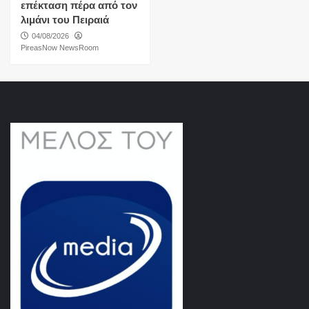
επέκταση πέρα από τον
λιμάνι του Πειραιά
04/08/2026
PireasNow NewsRoom