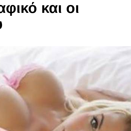
φικό και οι
υ