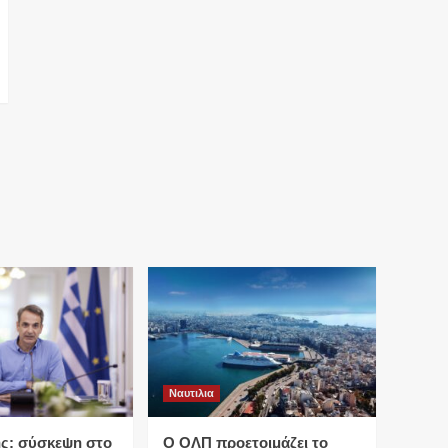
Ναυτιλια
ς: σύσκεψη στο
O ΟΛΠ προετοιμάζει το