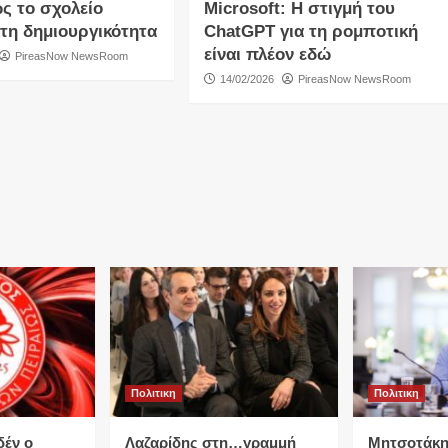
ς το σχολείο
Microsoft: Η στιγμή του
 τη δημιουργικότητα
ChatGPT για τη ρομποτική
είναι πλέον εδώ
PireasNow NewsRoom
14/02/2026
PireasNow NewsRoom
Πολιτικη
Πολιτικη
δέν ο
Λαζαρίδης στη…γραμμή
Μητσοτάκη