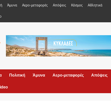
κή
Άμυνα
Αερο-μεταφορές
Απόψεις
Κόσμος
Αθλητικά
o
α
Πολιτική
Άμυνα
Αερο-μεταφορές
Απόψεις
ideo