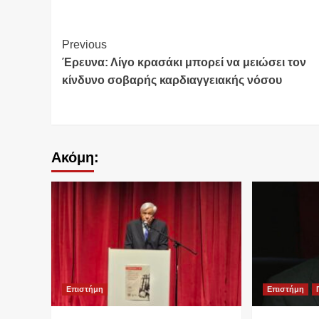
Continue
Previous
Έρευνα: Λίγο κρασάκι μπορεί να μειώσει τον
Reading
κίνδυνο σοβαρής καρδιαγγειακής νόσου
Ακόμη:
Επιστήμη
Επιστήμη