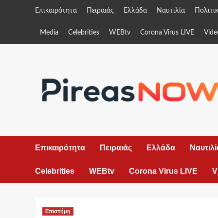
Skip
Επικαιρότητα
Πειραιάς
Ελλάδα
Ναυτιλία
Πολιτι
to
content
Media
Celebrities
WEBtv
Corona Virus LIVE
Vide
Επικαιρότητα
Πειραιάς
Ελλάδα
Ναυτιλί
Celebrities
WEBtv
Corona Virus LIVE
V
Επιστήμη