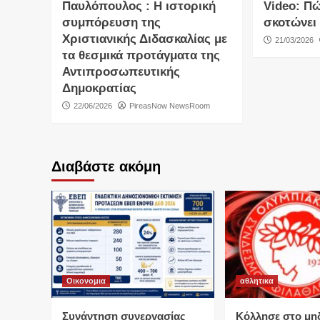
Παυλόπουλος : Η ιστορική
Video: Πώ
συμπόρευση της
σκοτώνει
Χριστιανικής Διδασκαλίας με
21/03/2026
τα θεσμικά προτάγματα της
Αντιπροσωπευτικής
Δημοκρατίας
22/06/2026
PireasNow NewsRoom
Διαβάστε ακόμη
Οικονομια
αθλητικα
Συνάντηση συνεργασίας
Κόλλησε στο μη