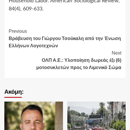
Household Labor. American Sociological Review,
84(4), 609-633.
Continue
Previous
Βράβευση του Γιώργου Τσούκαλη από την Ένωση
Reading
Ελλήνων Λογοτεχνών
Next
ΟΛΠ Α.Ε.: Yλοποίηση δωρεάς έξι (6)
μοτοσυκλετών προς το Λιμενικό Σώμα
Ακόμη: