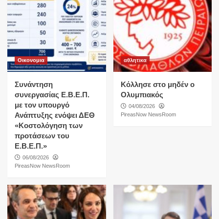
Οικονομια
αθλητικα
Συνάντηση
Κόλλησε στο μηδέν ο
συνεργασίας Ε.Β.Ε.Π.
Ολυμπιακός
με τον υπουργό
04/08/2026
Ανάπτυξης ενόψει ΔΕΘ
PireasNow NewsRoom
«Κοστολόγηση των
προτάσεων του
Ε.Β.Ε.Π.»
06/08/2026
PireasNow NewsRoom