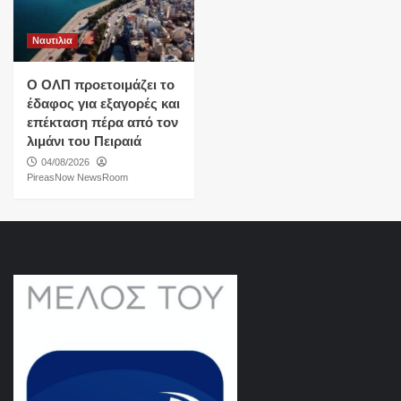
Ναυτιλια
O ΟΛΠ προετοιμάζει το
έδαφος για εξαγορές και
επέκταση πέρα από τον
λιμάνι του Πειραιά
04/08/2026
PireasNow NewsRoom