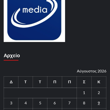
Αρχείο
Αύγουστος 2026
Δ
Τ
Τ
Π
Π
Σ
Κ
1
2
3
4
5
6
7
8
9