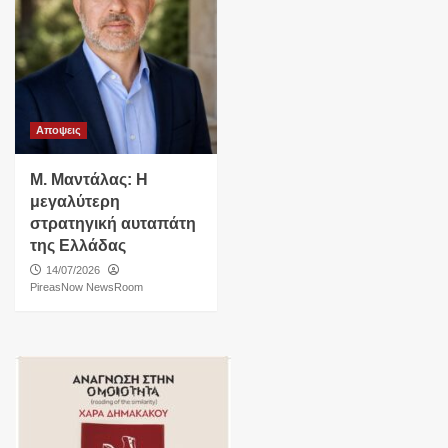
Αποψεις
Μ. Μαντάλας: Η
μεγαλύτερη
στρατηγική αυταπάτη
της Ελλάδας
14/07/2026
PireasNow NewsRoom