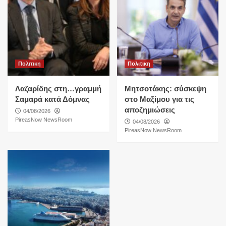
Πολιτικη
Πολιτικη
Λαζαρίδης στη…γραμμή
Μητσοτάκης: σύσκεψη
Σαμαρά κατά Δόμνας
στο Μαξίμου για τις
αποζημιώσεις
04/08/2026
PireasNow NewsRoom
04/08/2026
PireasNow NewsRoom