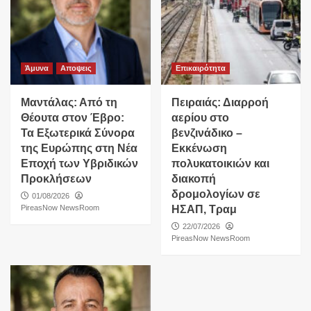
Άμυνα
Αποψεις
Επικαιρότητα
Μαντάλας: Από τη
Πειραιάς: Διαρροή
Θέουτα στον Έβρο:
αερίου στο
Τα Εξωτερικά Σύνορα
βενζινάδικο –
της Ευρώπης στη Νέα
Εκκένωση
Εποχή των Υβριδικών
πολυκατοικιών και
Προκλήσεων
διακοπή
δρομολογίων σε
01/08/2026
PireasNow NewsRoom
ΗΣΑΠ, Τραμ
22/07/2026
PireasNow NewsRoom