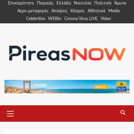
Skip
Επικαιρότητα
Πειραιάς
Ελλάδα
Ναυτιλία
Πολιτική
Άμυνα
to
Αερο-μεταφορές
Απόψεις
Κόσμος
Αθλητικά
Media
content
Celebrities
WEBtv
Corona Virus LIVE
Video
Primary
Menu