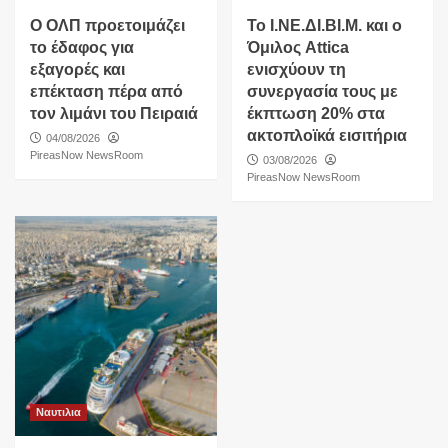
O ΟΛΠ προετοιμάζει
Το Ι.ΝΕ.ΔΙ.ΒΙ.Μ. και o
το έδαφος για
Όμιλος Attica
εξαγορές και
ενισχύουν τη
επέκταση πέρα από
συνεργασία τους με
τον λιμάνι του Πειραιά
έκπτωση 20% στα
ακτοπλοϊκά εισιτήρια
04/08/2026
PireasNow NewsRoom
03/08/2026
PireasNow NewsRoom
Ναυτιλια