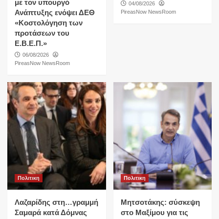
με τον υπουργό
04/08/2026
Ανάπτυξης ενόψει ΔΕΘ
PireasNow NewsRoom
«Κοστολόγηση των
προτάσεων του
Ε.Β.Ε.Π.»
06/08/2026
PireasNow NewsRoom
Πολιτικη
Πολιτικη
Λαζαρίδης στη…γραμμή
Μητσοτάκης: σύσκεψη
Σαμαρά κατά Δόμνας
στο Μαξίμου για τις