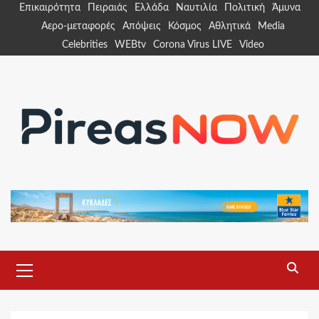
Skip
Επικαιρότητα
Πειραιάς
Ελλάδα
Ναυτιλία
Πολιτική
Άμυνα
to
Αερο-μεταφορές
Απόψεις
Κόσμος
Αθλητικά
Media
content
Celebrities
WEBtv
Corona Virus LIVE
Video
Primary
Menu