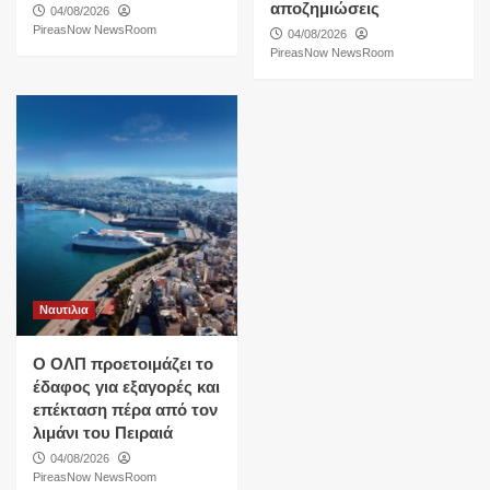
αποζημιώσεις
04/08/2026
PireasNow NewsRoom
04/08/2026
PireasNow NewsRoom
Ναυτιλια
O ΟΛΠ προετοιμάζει το
έδαφος για εξαγορές και
επέκταση πέρα από τον
λιμάνι του Πειραιά
04/08/2026
PireasNow NewsRoom