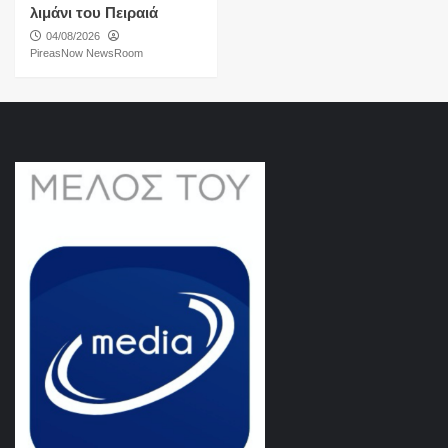
λιμάνι του Πειραιά
04/08/2026
PireasNow NewsRoom