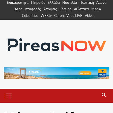
Skip
Επικαιρότητα
Πειραιάς
Ελλάδα
Ναυτιλία
Πολιτική
Άμυνα
to
Αερο-μεταφορές
Απόψεις
Κόσμος
Αθλητικά
Media
content
Celebrities
WEBtv
Corona Virus LIVE
Video
Primary
Menu