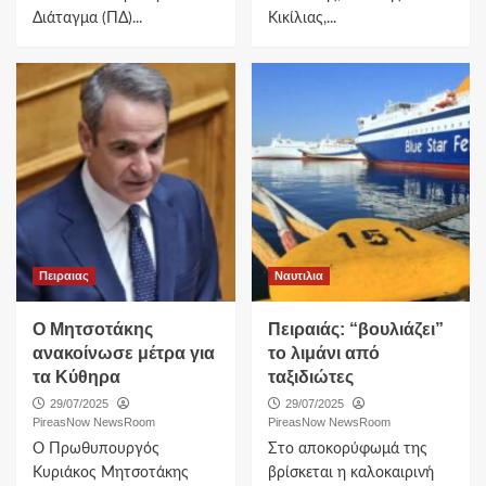
Διάταγμα (ΠΔ)...
Κικίλιας,...
Πειραιας
Ναυτιλια
Ο Μητσοτάκης
Πειραιάς: “βουλιάζει”
ανακοίνωσε μέτρα για
το λιμάνι από
τα Κύθηρα
ταξιδιώτες
29/07/2025
29/07/2025
PireasNow NewsRoom
PireasNow NewsRoom
Ο Πρωθυπουργός
Στο αποκορύφωμά της
Κυριάκος Μητσοτάκης
βρίσκεται η καλοκαιρινή