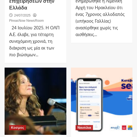
επιχειρήσεων στην
ενημερώθηκε η Λιμενική
Ελλάδα
Αρχή του Ηρακλείου ότι
ένας 7χρονος αλλοδαπός
24/07/2025
PireasNow NewsRoom
(υπήκοος Γαλλίας)
24 Ιουλίου 2025. Η ΟΛΠ
ανασύρθηκε χωρίς τις
Α.Ε. έλαβε, για τέταρτη
αισθήσεις...
συνεχόμενη χρονιά, τη
διάκριση ως μία εκ των
πιο βιώσιμων...
Κοσμος
Ναυτιλια