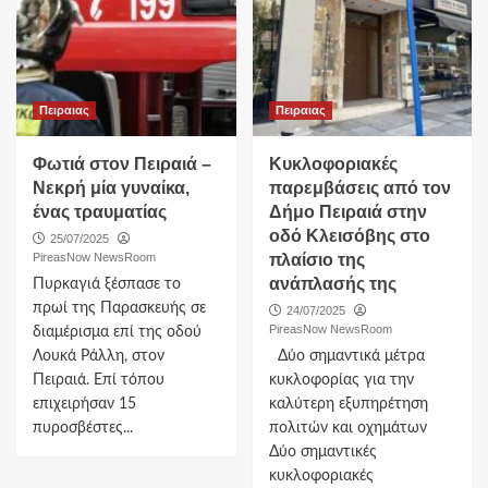
Πειραιας
Πειραιας
Φωτιά στον Πειραιά –
Κυκλοφοριακές
Νεκρή μία γυναίκα,
παρεμβάσεις από τον
ένας τραυματίας
Δήμο Πειραιά στην
οδό Κλεισόβης στο
25/07/2025
PireasNow NewsRoom
πλαίσιο της
ανάπλασής της
Πυρκαγιά ξέσπασε το
πρωί της Παρασκευής σε
24/07/2025
PireasNow NewsRoom
διαμέρισμα επί της οδού
Λουκά Ράλλη, στον
Δύο σημαντικά μέτρα
Πειραιά. Επί τόπου
κυκλοφορίας για την
επιχειρήσαν 15
καλύτερη εξυπηρέτηση
πυροσβέστες...
πολιτών και οχημάτων
Δύο σημαντικές
κυκλοφοριακές