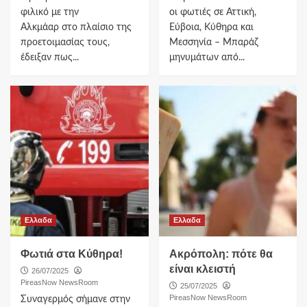
φιλικό με την
οι φωτιές σε Αττική,
Αλκμάαρ στο πλαίσιο της
Εύβοια, Κύθηρα και
προετοιμασίας τους,
Μεσσηνία – Μπαράζ
έδειξαν πως...
μηνυμάτων από...
Ελλαδα
Ελλαδα
Φωτιά στα Κύθηρα!
Ακρόπολη: πότε θα
είναι κλειστή
26/07/2025
PireasNow NewsRoom
25/07/2025
PireasNow NewsRoom
Συναγερμός σήμανε στην