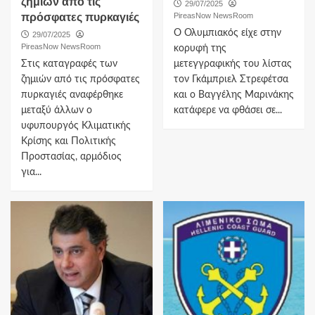
ζημιών από τις
29/07/2025
πρόσφατες πυρκαγιές
PireasNow NewsRoom
Ο Ολυμπιακός είχε στην
29/07/2025
PireasNow NewsRoom
κορυφή της
Στις καταγραφές των
μετεγγραφικής του λίστας
ζημιών από τις πρόσφατες
τον Γκάμπριελ Στρεφέτσα
πυρκαγιές αναφέρθηκε
και ο Βαγγέλης Μαρινάκης
μεταξύ άλλων ο
κατάφερε να φθάσει σε...
υφυπουργός Κλιματικής
Κρίσης και Πολιτικής
Προστασίας, αρμόδιος
για...