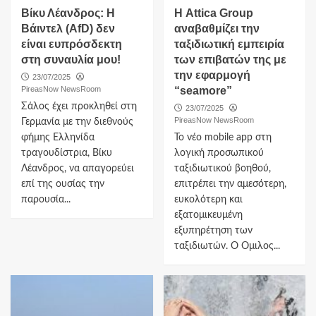
Βίκυ Λέανδρος: Η
Η Attica Group
Βάιντελ (AfD) δεν
αναβαθμίζει την
είναι ευπρόσδεκτη
ταξιδιωτική εμπειρία
στη συναυλία μου!
των επιβατών της με
την εφαρμογή
23/07/2025
PireasNow NewsRoom
“seamore”
Σάλος έχει προκληθεί στη
23/07/2025
PireasNow NewsRoom
Γερμανία με την διεθνούς
φήμης Ελληνίδα
Το νέο mobile app στη
τραγουδίστρια, Βίκυ
λογική προσωπικού
Λέανδρος, να απαγορεύει
ταξιδιωτικού βοηθού,
επί της ουσίας την
επιτρέπει την αμεσότερη,
παρουσία...
ευκολότερη και
εξατομικευμένη
εξυπηρέτηση των
ταξιδιωτών. Ο Όμιλος...