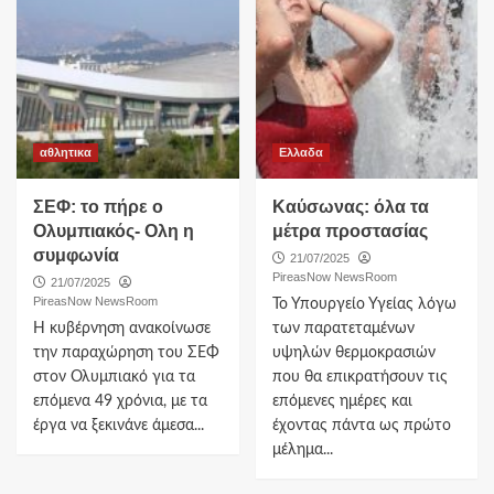
αθλητικα
Ελλαδα
ΣΕΦ: το πήρε ο
Καύσωνας: όλα τα
Ολυμπιακός- Ολη η
μέτρα προστασίας
συμφωνία
21/07/2025
PireasNow NewsRoom
21/07/2025
PireasNow NewsRoom
Το Υπουργείο Υγείας λόγω
Η κυβέρνηση ανακοίνωσε
των παρατεταμένων
την παραχώρηση του ΣΕΦ
υψηλών θερμοκρασιών
στον Ολυμπιακό για τα
που θα επικρατήσουν τις
επόμενα 49 χρόνια, με τα
επόμενες ημέρες και
έργα να ξεκινάνε άμεσα...
έχοντας πάντα ως πρώτο
μέλημα...