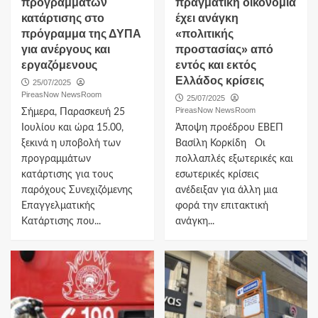
προγραμμάτων
πραγματική οικονομία
κατάρτισης στο
έχει ανάγκη
πρόγραμμα της ΔΥΠΑ
«πολιτικής
για ανέργους και
προστασίας» από
εργαζόμενους
εντός και εκτός
Ελλάδος κρίσεις
25/07/2025
PireasNow NewsRoom
25/07/2025
PireasNow NewsRoom
Σήμερα, Παρασκευή 25
Ιουλίου και ώρα 15.00,
Άποψη προέδρου ΕΒΕΠ
ξεκινά η υποβολή των
Βασίλη Κορκίδη Οι
προγραμμάτων
πολλαπλές εξωτερικές και
κατάρτισης για τους
εσωτερικές κρίσεις
παρόχους Συνεχιζόμενης
ανέδειξαν για άλλη μια
Επαγγελματικής
φορά την επιτακτική
Κατάρτισης που...
ανάγκη...