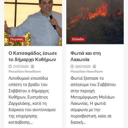
Πειραιας
Ελλαδα
Ο Κατσαφάδος έσωσε
Φωτιά και στη
το δήμαρχο Κυθήρων
Λακωνία
27/07/2025
26/07/2025
PireasNow NewsRoom
PireasNow NewsRoom
Λιποθυμικό επεισόδια
Φωτιά ξέσπασε το
υπέστη το βράδυ του
απόγευμα του Σαββάτου
Σαββάτου ο δήμαρχος
στην περιοχή
Κυθήρων, Ευστράτιος
Μεταμόρφωση Μολάων
Ζαρχαλάκης, κατά τη
Λακωνίας. Η φωτιά
διάρκεια του συντονισμού
σύμφωνα με την
της επιχείρησης
πυροσβεστική, καίει σε
κατάσβεσης...
δασική...