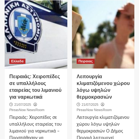
Ελλαδα
Πειραιας
Πειραιάς: Χειροπέδες
Λειτουργία
σε υπαλλήλους
κλιματιζόμενου χώρου
εταιρείας του λιμανιού
λόγω υψηλών
για ναρκωτικά
θερμοκρασιών
21/07/2025
21/07/2025
PireasNow NewsRoom
PireasNow NewsRoom
Πειραιάς: Χειροπέδες σε
Λειτουργία κλιματιζόμενου
υπαλλήλους εταιρείας του
χώρου λόγω υψηλών
λιμανιού για ναρκωτικά –
θερμοκρασιών Ο Δήμος
Προσπάθησαν να
Πειραιά λειτουργεί