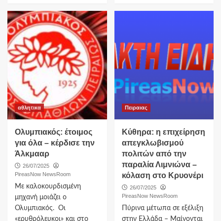
αθλητικα
Πειραιας
Ολυμπιακός: έτοιμος
Κύθηρα: η επιχείρηση
για όλα – κέρδισε την
απεγκλωβισμού
Άλκμααρ
πολιτών από την
παραλία Λιμνιώνα –
26/07/2025
PireasNow NewsRoom
κόλαση στο Κρυονέρι
Με καλοκουρδισμένη
26/07/2025
PireasNow NewsRoom
μηχανή μοιάζει ο
Ολυμπιακός. Οι
Πύρινα μέτωπα σε εξέλιξη
«ερυθρόλευκοι» και στο
στην Ελλάδα – Μαίνονται