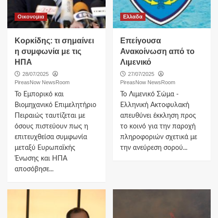
Οικονομια
Ελλαδα
Κορκίδης: τι σημαίνει
Επείγουσα
η συμφωνία με τις
Ανακοίνωση από το
ΗΠΑ
Λιμενικό
28/07/2025
27/07/2025
PireasNow NewsRoom
PireasNow NewsRoom
Το Εμπορικό και
Το Λιμενικό Σώμα -
Βιομηχανικό Επιμελητήριο
Ελληνική Ακτοφυλακή
Πειραιώς ταυτίζεται με
απευθύνει έκκληση προς
όσους πιστεύουν πως η
το κοινό για την παροχή
επιτευχθείσα συμφωνία
πληροφοριών σχετικά με
μεταξύ Ευρωπαϊκής
την ανεύρεση σορού...
Ένωσης και ΗΠΑ
αποσόβησε...