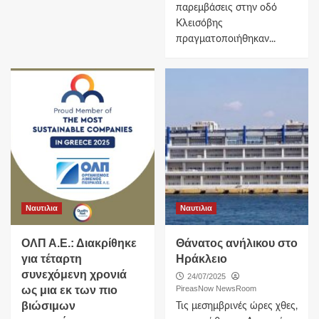
παρεμβάσεις στην οδό
Κλεισόβης
πραγματοποιήθηκαν...
Ναυτιλια
Ναυτιλια
ΟΛΠ Α.Ε.: Διακρίθηκε
Θάνατος ανήλικου στο
για τέταρτη
Ηράκλειο
συνεχόμενη χρονιά
24/07/2025
ως μια εκ των πιο
PireasNow NewsRoom
βιώσιμων
Τις μεσημβρινές ώρες χθες,