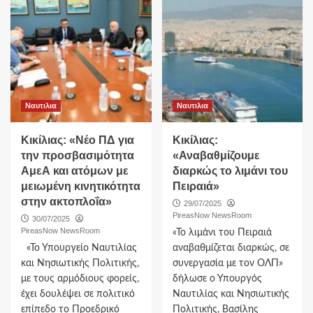
Ναυτιλια
Ναυτιλια
Κικίλιας: «Νέο ΠΔ για
Κικίλιας:
την προσβασιμότητα
«Αναβαθμίζουμε
ΑμεΑ και ατόμων με
διαρκώς το λιμάνι του
μειωμένη κινητικότητα
Πειραιά»
στην ακτοπλοΐα»
29/07/2025
PireasNow NewsRoom
30/07/2025
PireasNow NewsRoom
«Το λιμάνι του Πειραιά
«Το Υπουργείο Ναυτιλίας
αναβαθμίζεται διαρκώς, σε
και Νησιωτικής Πολιτικής,
συνεργασία με τον ΟΛΠ»
με τους αρμόδιους φορείς,
δήλωσε ο Υπουργός
έχει δουλέψει σε πολιτικό
Ναυτιλίας και Νησιωτικής
επίπεδο το Προεδρικό
Πολιτικής, Βασίλης