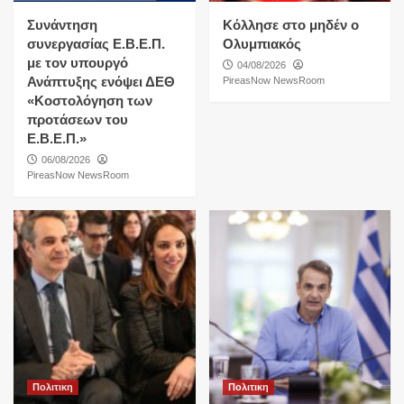
Συνάντηση
Κόλλησε στο μηδέν ο
συνεργασίας Ε.Β.Ε.Π.
Ολυμπιακός
με τον υπουργό
04/08/2026
Ανάπτυξης ενόψει ΔΕΘ
PireasNow NewsRoom
«Κοστολόγηση των
προτάσεων του
Ε.Β.Ε.Π.»
06/08/2026
PireasNow NewsRoom
Πολιτικη
Πολιτικη