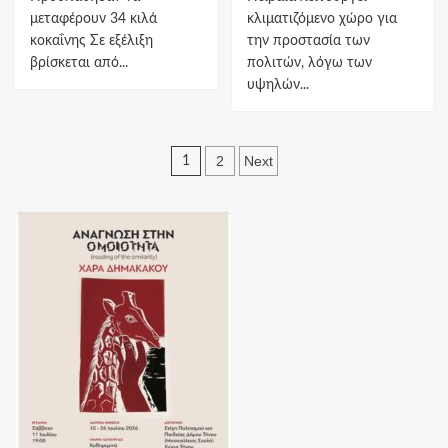
μεταφέρουν 34 κιλά
κλιματιζόμενο χώρο για
κοκαΐνης Σε εξέλιξη
την προστασία των
βρίσκεται από...
πολιτών, λόγω των
υψηλών...
Πλοήγηση
2
Next
1
άρθρων