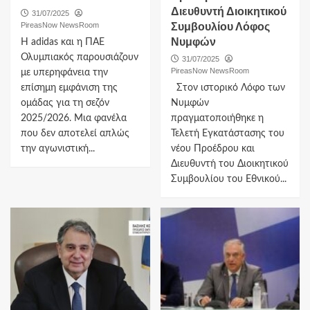
Διευθυντή Διοικητικού
31/07/2025
PireasNow NewsRoom
Συμβουλίου Λόφος
Νυμφών
Η adidas και η ΠΑΕ
Ολυμπιακός παρουσιάζουν
31/07/2025
PireasNow NewsRoom
με υπερηφάνεια την
επίσημη εμφάνιση της
Στον ιστορικό Λόφο των
ομάδας για τη σεζόν
Νυμφών
2025/2026. Μια φανέλα
πραγματοποιήθηκε η
που δεν αποτελεί απλώς
Τελετή Εγκατάστασης του
την αγωνιστική...
νέου Προέδρου και
Διευθυντή του Διοικητικού
Συμβουλίου του Εθνικού...