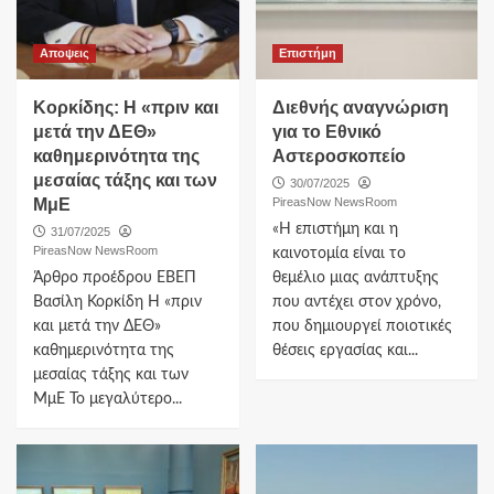
Αποψεις
Επιστήμη
Κορκίδης: Η «πριν και
Διεθνής αναγνώριση
μετά την ΔΕΘ»
για το Εθνικό
καθημερινότητα της
Αστεροσκοπείο
μεσαίας τάξης και των
30/07/2025
ΜμΕ
PireasNow NewsRoom
«Η επιστήμη και η
31/07/2025
PireasNow NewsRoom
καινοτομία είναι το
Άρθρο προέδρου ΕΒΕΠ
θεμέλιο μιας ανάπτυξης
Βασίλη Κορκίδη Η «πριν
που αντέχει στον χρόνο,
και μετά την ΔΕΘ»
που δημιουργεί ποιοτικές
καθημερινότητα της
θέσεις εργασίας και...
μεσαίας τάξης και των
ΜμΕ Το μεγαλύτερο...