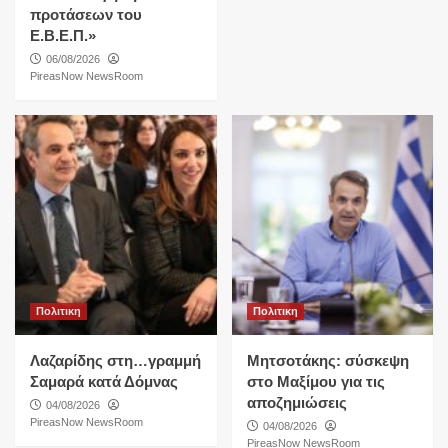
προτάσεων του
Ε.Β.Ε.Π.»
06/08/2026
PireasNow NewsRoom
Πολιτικη
Πολιτικη
Λαζαρίδης στη…γραμμή
Μητσοτάκης: σύσκεψη
Σαμαρά κατά Δόμνας
στο Μαξίμου για τις
αποζημιώσεις
04/08/2026
PireasNow NewsRoom
04/08/2026
PireasNow NewsRoom