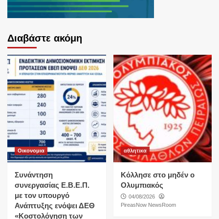
Διαβάστε ακόμη
Οικονομια
αθλητικα
Συνάντηση
Κόλλησε στο μηδέν ο
συνεργασίας Ε.Β.Ε.Π.
Ολυμπιακός
με τον υπουργό
04/08/2026
Ανάπτυξης ενόψει ΔΕΘ
PireasNow NewsRoom
«Κοστολόγηση των