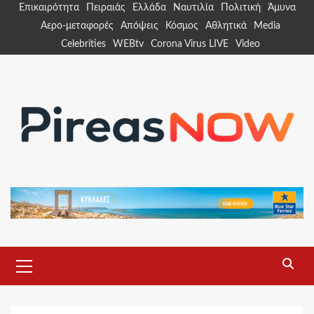
Skip
Επικαιρότητα
Πειραιάς
Ελλάδα
Ναυτιλία
Πολιτική
Άμυνα
to
Αερο-μεταφορές
Απόψεις
Κόσμος
Αθλητικά
Media
content
Celebrities
WEBtv
Corona Virus LIVE
Video
Primary
Menu