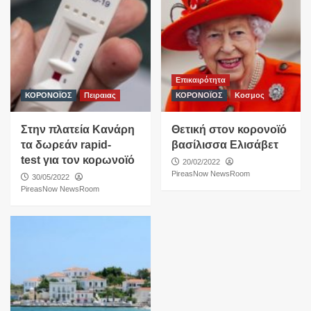
Επικαιρότητα
ΚΟΡΟΝΟΪΟΣ
Πειραιας
ΚΟΡΟΝΟΪΟΣ
Κοσμος
Στην πλατεία Κανάρη
Θετική στον κορονοϊό
τα δωρεάν rapid-
βασίλισσα Ελισάβετ
test για τον κορωνοϊό
20/02/2022
PireasNow NewsRoom
30/05/2022
PireasNow NewsRoom