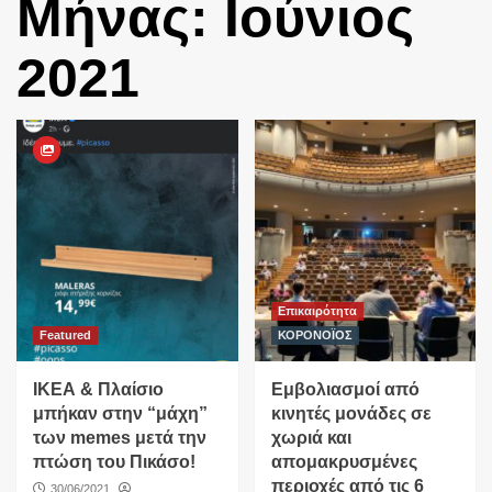
Μήνας:
Ιούνιος
2021
Επικαιρότητα
Featured
ΚΟΡΟΝΟΪΟΣ
ΙΚΕΑ & Πλαίσιο
Εμβολιασμοί από
μπήκαν στην “μάχη”
κινητές μονάδες σε
των memes μετά την
χωριά και
πτώση του Πικάσο!
απομακρυσμένες
περιοχές από τις 6
30/06/2021