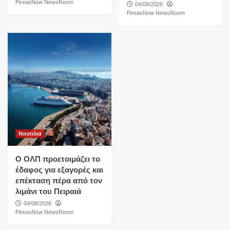
PireasNow NewsRoom
04/08/2026
PireasNow NewsRoom
Ναυτιλια
O ΟΛΠ προετοιμάζει το
έδαφος για εξαγορές και
επέκταση πέρα από τον
λιμάνι του Πειραιά
04/08/2026
PireasNow NewsRoom