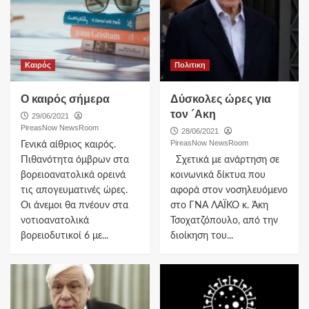
Καιρός
Πολιτικη
Ο καιρός σήμερα
Δύσκολες ώρες για
τον ´Ακη
29/06/2021
PireasNow NewsRoom
28/06/2021
PireasNow NewsRoom
Γενικά αίθριος καιρός.
Πιθανότητα όμβρων στα
Σχετικά με ανάρτηση σε
βορειοανατολικά ορεινά
κοινωνικά δίκτυα που
τις απογευματινές ώρες.
αφορά στον νοσηλευόμενο
Οι άνεμοι θα πνέουν στα
στο ΓΝΑ ΛΑΪΚΟ κ. Άκη
νοτιοανατολικά
Τσοχατζόπουλο, από την
βορειοδυτικοί 6 με...
διοίκηση του...