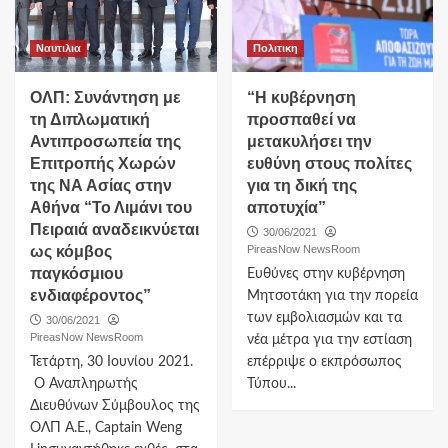
Ναυτιλια
Πολιτικη
ΟΛΠ: Συνάντηση με
“Η κυβέρνηση
τη Διπλωματική
προσπαθεί να
Αντιπροσωπεία της
μετακυλήσει την
Επιτροπής Χωρών
ευθύνη στους πολίτες
της ΝΑ Ασίας στην
για τη δική της
Αθήνα “Το Λιμάνι του
αποτυχία”
Πειραιά αναδεικνύεται
30/06/2021
ως κόμβος
PireasNow NewsRoom
παγκόσμιου
Ευθύνες στην κυβέρνηση
ενδιαφέροντος”
Μητσοτάκη για την πορεία
των εμβολιασμών και τα
30/06/2021
PireasNow NewsRoom
νέα μέτρα για την εστίαση
Τετάρτη, 30 Ιουνίου 2021.
επέρριψε ο εκπρόσωπος
Ο Αναπληρωτής
Τύπου...
Διευθύνων Σύμβουλος της
ΟΛΠ Α.Ε., Captain Weng