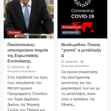
Επικαιρότητα
Πολιτικη
ΚΟΡΟΝΟΪΟΣ
Παυλόπουλος:
Θεοδωρίδου: Ποιους
υπονομεύουν πορεία
“χτυπά” η μετάλλαξη
της Ευρωπαϊκής
Δ
Ενοποίησης
28/06/2021
PireasNow NewsRoom
28/06/2021
PireasNow NewsRoom
Για αγώνα επικράτησης
Στην παράδοσή του προς
της επιστημονικής
τους σπουδαστές του
κοινότητας και του
Μεταπτυχιακού
μικρόκοσμού των ιών με
Προγράμματος Σπουδών
τις μεταλλάξεις, έκανε
του Τομέα Δημόσιου
λόγο η πρόεδρος της
Δικαίου της Νομικής
Εθνικής...
Σχολής του Εθνικού και...