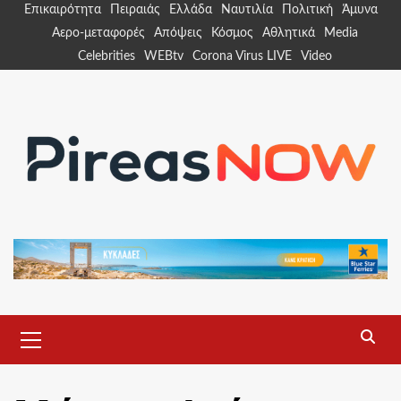
Skip
Επικαιρότητα
Πειραιάς
Ελλάδα
Ναυτιλία
Πολιτική
Άμυνα
to
Αερο-μεταφορές
Απόψεις
Κόσμος
Αθλητικά
Media
content
Celebrities
WEBtv
Corona Virus LIVE
Video
Primary
Menu