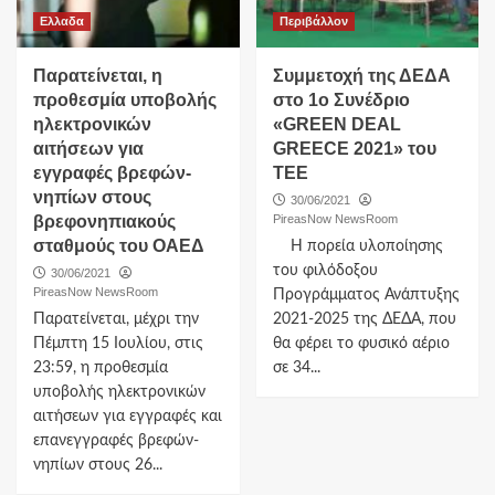
Ελλαδα
Περιβάλλον
Παρατείνεται, η
Συμμετοχή της ΔΕΔΑ
προθεσμία υποβολής
στο 1ο Συνέδριο
ηλεκτρονικών
«GREEN DEAL
αιτήσεων για
GREECE 2021» του
εγγραφές βρεφών-
ΤΕΕ
νηπίων στους
30/06/2021
βρεφονηπιακούς
PireasNow NewsRoom
σταθμούς του ΟΑΕΔ
Η πορεία υλοποίησης
του φιλόδοξου
30/06/2021
PireasNow NewsRoom
Προγράμματος Ανάπτυξης
Παρατείνεται, μέχρι την
2021-2025 της ΔΕΔΑ, που
Πέμπτη 15 Ιουλίου, στις
θα φέρει το φυσικό αέριο
23:59, η προθεσμία
σε 34...
υποβολής ηλεκτρονικών
αιτήσεων για εγγραφές και
επανεγγραφές βρεφών-
νηπίων στους 26...