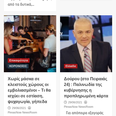
από τα δυτικά,...
Επικαιρότητα
ΚΟΡΟΝΟΪΟΣ
Ελλαδα
Χωρίς μάσκα σε
Δούρου (στο Πειραιάς
κλειστούς χώρους οι
24) : Παλινωδία της
εμβολιασμένοι – Τι θα
κυβέρνησης η
ισχύει σε εστίαση,
προπληρωμένη κάρτα
ψυχαγωγία, γήπεδα
29/06/2021
PireasNow NewsRoom
29/06/2021
PireasNow NewsRoom
Για απόπειρα εξαγοράς