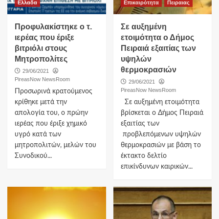
Ελλαδα
Επικαιρότητα
Πειραιας
Προφυλακίστηκε ο τ.
Σε αυξημένη
ιερέας που έριξε
ετοιμότητα ο Δήμος
βιτριόλι στους
Πειραιά εξαιτίας των
Μητροπολίτες
υψηλών
θερμοκρασιών
29/06/2021
PireasNow NewsRoom
29/06/2021
PireasNow NewsRoom
Προσωρινά κρατούμενος
κρίθηκε μετά την
Σε αυξημένη ετοιμότητα
απολογία του, ο πρώην
βρίσκεται ο Δήμος Πειραιά
ιερέας που έριξε χημικό
εξαιτίας των
υγρό κατά των
προβλεπόμενων υψηλών
μητροπολιτών, μελών του
θερμοκρασιών με βάση το
Συνοδικού...
έκτακτο δελτίο
επικίνδυνων καιρικών...