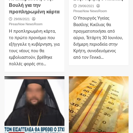
Βουλή για την
29/06/2021
προπληρωμένη κάρτα
PireasNow NewsRoom
Ο Υπουργός Υγείας
29/06/2021
PireasNow NewsRoom
Βασίλης Κικίλιας θα
Η προπληρωμένη κάρτα,
πραγματοποιήσει από
το πρώτο προνόμιο που
αύριο, Τετάρτη 30 Ιουνίου,
εξήγγειλε η κυβέρνηση, για
διήμερη περιοδεία στην
τους νέους που θα
Κρήτη, συνοδευόμενος
εμβολιαστούν, βρέθηκε
από τον Γενικό...
πολλές φορές στο...