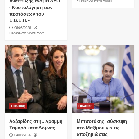
Ανάπτυξης ενόψει ΔΕΘ
PireasNow NewsRoom
«Κοστολόγηση των
προτάσεων του
Ε.Β.Ε.Π.»
06/08/2026
PireasNow NewsRoom
Πολιτικη
Πολιτικη
Λαζαρίδης στη…γραμμή
Μητσοτάκης: σύσκεψη
Σαμαρά κατά Δόμνας
στο Μαξίμου για τις
αποζημιώσεις
04/08/2026