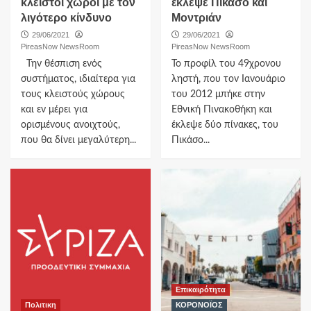
κλειστοί χώροι με τον
έκλεψε Πικάσο και
λιγότερο κίνδυνο
Μοντριάν
29/06/2021
29/06/2021
PireasNow NewsRoom
PireasNow NewsRoom
Την θέσπιση ενός
Το προφίλ του 49χρονου
συστήματος, ιδιαίτερα για
ληστή, που τον Ιανουάριο
τους κλειστούς χώρους
του 2012 μπήκε στην
και εν μέρει για
Εθνική Πινακοθήκη και
ορισμένους ανοιχτούς,
έκλεψε δύο πίνακες, του
που θα δίνει μεγαλύτερη...
Πικάσο...
Επικαιρότητα
Πολιτικη
ΚΟΡΟΝΟΪΟΣ