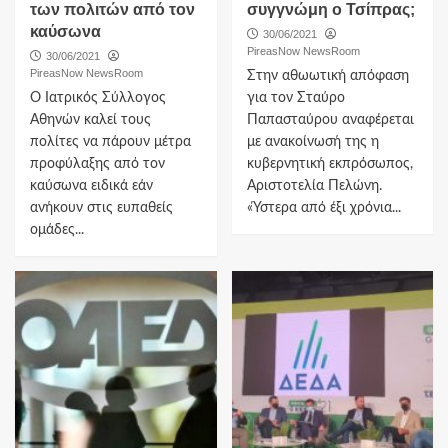
των πολιτών από τον
συγγνώμη ο Τσίπρας;
καύσωνα
30/06/2021
PireasNow NewsRoom
30/06/2021
PireasNow NewsRoom
Στην αθωωτική απόφαση
Ο Ιατρικός Σύλλογος
για τον Σταύρο
Αθηνών καλεί τους
Παπασταύρου αναφέρεται
πολίτες να πάρουν μέτρα
με ανακοίνωσή της η
προφύλαξης από τον
κυβερνητική εκπρόσωπος,
καύσωνα ειδικά εάν
Αριστοτελία Πελώνη.
ανήκουν στις ευπαθείς
«Ύστερα από έξι χρόνια...
ομάδες...