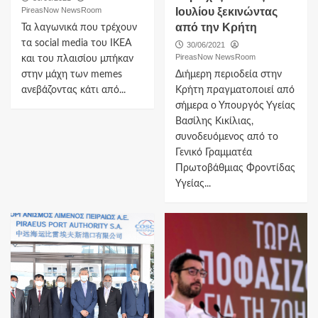
PireasNow NewsRoom
Ιουλίου ξεκινώντας
από την Κρήτη
Τα λαγωνικά που τρέχουν
τα social media του ΙΚΕΑ
30/06/2021
PireasNow NewsRoom
και του πλαισίου μπήκαν
στην μάχη των memes
Διήμερη περιοδεία στην
ανεβάζοντας κάτι από...
Κρήτη πραγματοποιεί από
σήμερα ο Υπουργός Υγείας
Βασίλης Κικίλιας,
συνοδευόμενος από το
Γενικό Γραμματέα
Πρωτοβάθμιας Φροντίδας
Υγείας...