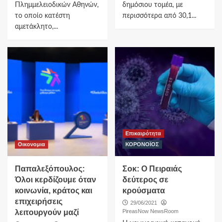
Πλημμελειοδικών Αθηνών,
δημόσιου τομέα, με
το οποίο κατέστη
περισσότερα από 30,1...
αμετάκλητο,...
Επικαιρότητα
Οικονομια
ΚΟΡΟΝΟΪΟΣ
Παπαλεξόπουλος:
Σοκ: Ο Πειραιάς
Όλοι κερδίζουμε όταν
δεύτερος σε
κοινωνία, κράτος και
κρούσματα
επιχειρήσεις
29/06/2021
λειτουργούν μαζί
PireasNow NewsRoom