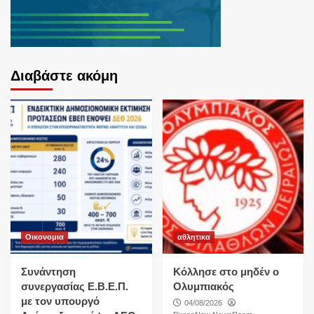
Διαβάστε ακόμη
Οικονομια
αθλητικα
Συνάντηση
Κόλλησε στο μηδέν ο
συνεργασίας Ε.Β.Ε.Π.
Ολυμπιακός
με τον υπουργό
04/08/2026