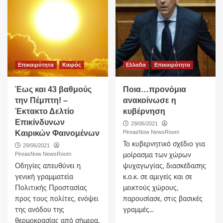
Επικαιρότητα
Καιρός
Ελλαδα
Επικαιρότητα
Έως και 43 βαθμούς
Ποια…προνόμια
την Πέμπτη! –
ανακοίνωσε η
Έκτακτο Δελτίο
κυβέρνηση
Επικίνδυνων
29/06/2021
Καιρικών Φαινομένων
PireasNow NewsRoom
Το κυβερνητικό σχέδιο για
29/06/2021
PireasNow NewsRoom
μοίρασμα των χώρων
Οδηγίες απευθύνει η
ψυχαγωγίας, διασκέδασης
γενική γραμματεία
κ.ο.κ. σε αμιγείς και σε
Πολιτικής Προστασίας
μεικτούς χώρους,
προς τους πολίτες, ενόψει
παρουσίασε, στις βασικές
της ανόδου της
γραμμές...
θερμοκρασίας από σήμερα,