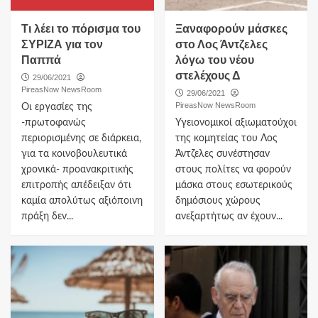
Τι λέει το πόρισμα του
Ξαναφορούν μάσκες
ΣΥΡΙΖΑ για τον
στο Λος Άντζελες
Παππά
λόγω του νέου
στελέχους Δ
29/06/2021
PireasNow NewsRoom
29/06/2021
PireasNow NewsRoom
Οι εργασίες της
-πρωτοφανώς
Υγειονομικοί αξιωματούχοι
περιορισμένης σε διάρκεια,
της κομητείας του Λος
για τα κοινοβουλευτικά
Άντζελες συνέστησαν
χρονικά- προανακριτικής
στους πολίτες να φορούν
επιτροπής απέδειξαν ότι
μάσκα στους εσωτερικούς
καμία απολύτως αξιόποινη
δημόσιους χώρους
πράξη δεν...
ανεξαρτήτως αν έχουν...