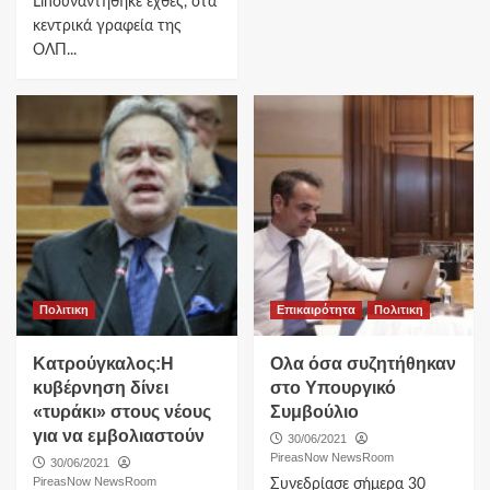
Linσυναντήθηκε εχθές, στα
κεντρικά γραφεία της
ΟΛΠ...
Πολιτικη
Επικαιρότητα
Πολιτικη
Κατρούγκαλος:Η
Ολα όσα συζητήθηκαν
κυβέρνηση δίνει
στο Υπουργικό
«τυράκι» στους νέους
Συμβούλιο
για να εμβολιαστούν
30/06/2021
PireasNow NewsRoom
30/06/2021
PireasNow NewsRoom
Συνεδρίασε σήμερα 30