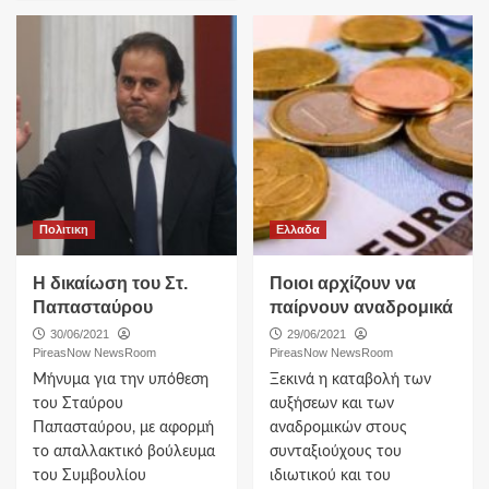
Πολιτικη
Ελλαδα
Η δικαίωση του Στ.
Ποιοι αρχίζουν να
Παπασταύρου
παίρνουν αναδρομικά
30/06/2021
29/06/2021
PireasNow NewsRoom
PireasNow NewsRoom
Μήνυμα για την υπόθεση
Ξεκινά η καταβολή των
του Σταύρου
αυξήσεων και των
Παπασταύρου, με αφορμή
αναδρομικών στους
το απαλλακτικό βούλευμα
συνταξιούχους του
του Συμβουλίου
ιδιωτικού και του