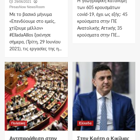
Η γεωγραφική κατανομή
29/06/2021
PireasNow NewsRoom
των 605 κρουσμάτων
Με το βασικό μήνυμα
covid-19, έχει ως εξής: 45
«Επενδύουμε στο εμείς,
κρούσματα στην ΠΕ
χτίζουμε μέλλον»
Ανατολικής Αττικής 35
#ElladaAllios ξεκίνησε
κρούσματα στην ΠΕ...
σήμερα, (Τρίτη, 29 Ιουνίου
2021), τις εργασίες της η...
Πολιτικη
Ελλαδα
Αντιπαράθεση στην
Στην Κρήτη ο Κικίλιας