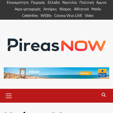
Skip
Επικαιρότητα
Πειραιάς
Ελλάδα
Ναυτιλία
Πολιτική
Άμυνα
to
Αερο-μεταφορές
Απόψεις
Κόσμος
Αθλητικά
Media
content
Celebrities
WEBtv
Corona Virus LIVE
Video
Primary
Menu