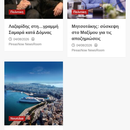
Πολιτικη
Πολιτικη
Λαζαρίδης στη…γραμμή
Μητσοτάκης: σύσκεψη
Σαμαρά κατά Δόμνας
στο Μαξίμου για τις
αποζημιώσεις
04/08/2026
PireasNow NewsRoom
04/08/2026
PireasNow NewsRoom
Ναυτιλια