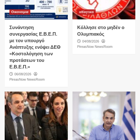
Οικονομια
αθλητικα
Συνάντηση
Κόλλησε στο μηδέν ο
συνεργασίας Ε.Β.Ε.Π.
Ολυμπιακός
με τον υπουργό
04/08/2026
Ανάπτυξης ενόψει ΔΕΘ
PireasNow NewsRoom
«Κοστολόγηση των
προτάσεων του
Ε.Β.Ε.Π.»
06/08/2026
PireasNow NewsRoom