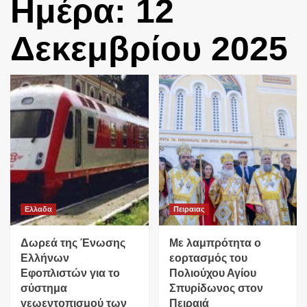
Ημέρα:
12
Δεκεμβρίου 2025
Ελλαδα
Πειραιας
Δωρεά της Ένωσης
Με λαμπρότητα ο
Ελλήνων
εορτασμός του
Εφοπλιστών για το
Πολιούχου Αγίου
σύστημα
Σπυρίδωνος στον
γεωεντοπισμού των
Πειραιά