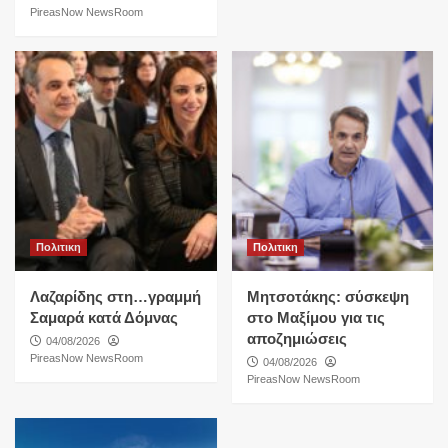
PireasNow NewsRoom
Πολιτικη
Πολιτικη
Λαζαρίδης στη…γραμμή
Μητσοτάκης: σύσκεψη
Σαμαρά κατά Δόμνας
στο Μαξίμου για τις
αποζημιώσεις
04/08/2026
PireasNow NewsRoom
04/08/2026
PireasNow NewsRoom