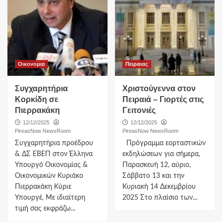
Οικονομια
Πειραιας
Συγχαρητήρια
Χριστούγεννα στον
Κορκίδη σε
Πειραιά – Γιορτές στις
Πιερρακάκη
Γειτονιές
12/12/2025
12/12/2025
PireasNow NewsRoom
PireasNow NewsRoom
Συγχαρητήρια προέδρου
Πρόγραμμα εορταστικών
& ΔΣ ΕΒΕΠ στον Έλληνα
εκδηλώσεων για σήμερα,
Υπουργό Οικονομίας &
Παρασκευή 12, αύριο,
Οικονομικών Κυριάκο
Σάββατο 13 και την
Πιερρακάκη Κύριε
Κυριακή 14 Δεκεμβρίου
Υπουργέ, Με ιδιαίτερη
2025 Στο πλαίσιο των...
τιμή σας εκφράζω...