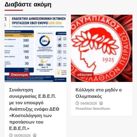
Διαβάστε ακόμη
Οικονομια
αθλητικα
Συνάντηση
Κόλλησε στο μηδέν ο
συνεργασίας Ε.Β.Ε.Π.
Ολυμπιακός
με τον υπουργό
04/08/2026
Ανάπτυξης ενόψει ΔΕΘ
PireasNow NewsRoom
«Κοστολόγηση των
προτάσεων του
Ε.Β.Ε.Π.»
06/08/2026