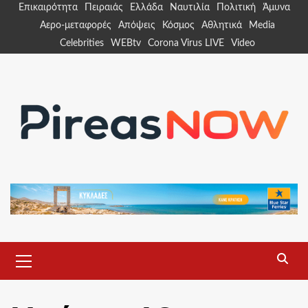
Skip
Επικαιρότητα
Πειραιάς
Ελλάδα
Ναυτιλία
Πολιτική
Άμυνα
to
Αερο-μεταφορές
Απόψεις
Κόσμος
Αθλητικά
Media
content
Celebrities
WEBtv
Corona Virus LIVE
Video
Primary
Menu