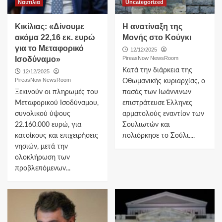
Ναυτιλια
Uncategorized
Κικίλιας: «Δίνουμε
Η ανατίναξη της
ακόμα 22,16 εκ. ευρώ
Μονής στο Κούγκι
για το Μεταφορικό
12/12/2025
Ισοδύναμο»
PireasNow NewsRoom
Κατά την διάρκεια της
12/12/2025
PireasNow NewsRoom
Οθωμανικής κυριαρχίας, ο
Ξεκινούν οι πληρωμές του
πασάς των Ιωάννινων
Μεταφορικού Ισοδύναμου,
επιστράτευσε Έλληνες
συνολικού ύψους
αρματολούς εναντίον των
22.160.000 ευρώ, για
Σουλιωτών και
κατοίκους και επιχειρήσεις
πολιόρκησε το Σούλι....
νησιών, μετά την
ολοκλήρωση των
προβλεπόμενων...