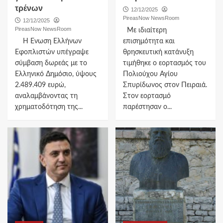
τρένων
12/12/2025
PireasNow NewsRoom
12/12/2025
PireasNow NewsRoom
Με ιδιαίτερη
Η Ένωση Ελλήνων
επισημότητα και
Εφοπλιστών υπέγραψε
θρησκευτική κατάνυξη
σύμβαση δωρεάς με το
τιμήθηκε ο εορτασμός του
Ελληνικό Δημόσιο, ύψους
Πολιούχου Αγίου
2.489.409 ευρώ,
Σπυρίδωνος στον Πειραιά.
αναλαμβάνοντας τη
Στον εορτασμό
χρηματοδότηση της...
παρέστησαν ο...