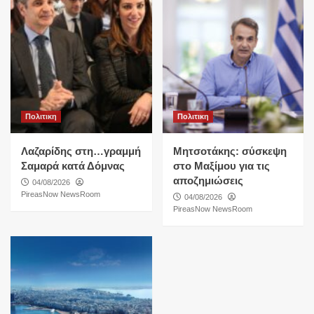
Πολιτικη
Πολιτικη
Λαζαρίδης στη…γραμμή
Μητσοτάκης: σύσκεψη
Σαμαρά κατά Δόμνας
στο Μαξίμου για τις
αποζημιώσεις
04/08/2026
PireasNow NewsRoom
04/08/2026
PireasNow NewsRoom