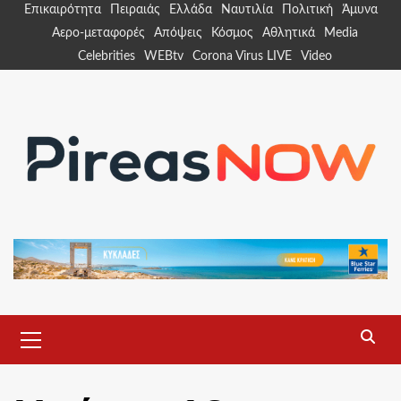
Skip
Επικαιρότητα
Πειραιάς
Ελλάδα
Ναυτιλία
Πολιτική
Άμυνα
to
Αερο-μεταφορές
Απόψεις
Κόσμος
Αθλητικά
Media
content
Celebrities
WEBtv
Corona Virus LIVE
Video
Primary
Menu