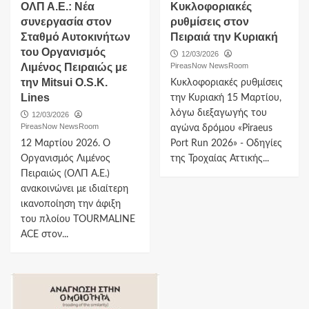
ΟΛΠ Α.Ε.: Νέα
Κυκλοφοριακές
συνεργασία στον
ρυθμίσεις στον
Σταθμό Αυτοκινήτων
Πειραιά την Κυριακή
του Οργανισμός
12/03/2026
Λιμένος Πειραιώς με
PireasNow NewsRoom
την Mitsui O.S.K.
Κυκλοφοριακές ρυθμίσεις
Lines
την Κυριακή 15 Μαρτίου,
λόγω διεξαγωγής του
12/03/2026
PireasNow NewsRoom
αγώνα δρόμου «Piraeus
12 Μαρτίου 2026. Ο
Port Run 2026» - Οδηγίες
Οργανισμός Λιμένος
της Τροχαίας Αττικής...
Πειραιώς (ΟΛΠ Α.Ε.)
ανακοινώνει με ιδιαίτερη
ικανοποίηση την άφιξη
του πλοίου TOURMALINE
ACE στον...