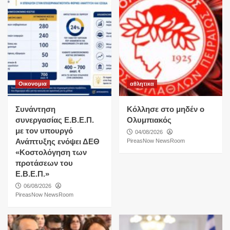
Οικονομια
αθλητικα
Συνάντηση
Κόλλησε στο μηδέν ο
συνεργασίας Ε.Β.Ε.Π.
Ολυμπιακός
με τον υπουργό
04/08/2026
Ανάπτυξης ενόψει ΔΕΘ
PireasNow NewsRoom
«Κοστολόγηση των
προτάσεων του
Ε.Β.Ε.Π.»
06/08/2026
PireasNow NewsRoom