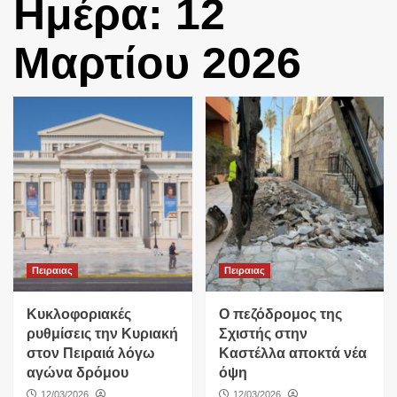
Ημέρα:
12
Μαρτίου 2026
Πειραιας
Πειραιας
Κυκλοφοριακές
Ο πεζόδρομος της
ρυθμίσεις την Κυριακή
Σχιστής στην
στον Πειραιά λόγω
Καστέλλα αποκτά νέα
αγώνα δρόμου
όψη
12/03/2026
12/03/2026