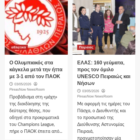
αθλητικα
Πειραιας
Ο Ολυμπιακός στα
ΕΛΑΣ: 160 γεύματα,
κάγκελα μετά την ήττα
προς τον όμιλο
με 3-1 από τον ΠΑΟΚ
UNESCO Πειραιώς και
Νήσων
03/05/2026
PireasNow NewsRoom
03/05/2026
PireasNow NewsRoom
Προβάδισμα στη «μάχη»
της διεκδίκησης της
Με αφορμή τις ημέρες του
δεύτερης θέσης, που
Πάσχα, ο Διευθυντής και
οδηγεί στα προκριματικά
το προσωπικό της
του Champions League,
Διεύθυνσης Αστυνομίας
πήρε ο ΠΑΟΚ έπειτα από...
Πειραιά,
πραγματοποίησαν μία