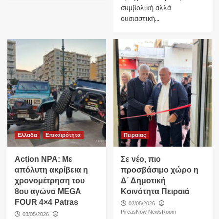
συμβολική αλλά
ουσιαστική...
Ελλαδα
Επικαιρότητα
Πειραιας
Action NPA: Με
Σε νέο, πιο
απόλυτη ακρίβεια η
προσβάσιμο χώρο η
χρονομέτρηση του
Δ΄ Δημοτική
8ου αγώνα MEGA
Κοινότητα Πειραιά
FOUR 4×4 Patras
02/05/2026
PireasNow NewsRoom
03/05/2026