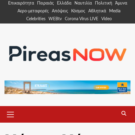
Skip
Επικαιρότητα
Πειραιάς
Ελλάδα
Ναυτιλία
Πολιτική
Άμυνα
to
Αερο-μεταφορές
Απόψεις
Κόσμος
Αθλητικά
Media
content
Celebrities
WEBtv
Corona Virus LIVE
Video
Primary
Menu