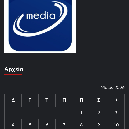
Αρχείο
Μάιος 2026
Δ
Τ
Τ
Π
Π
Σ
Κ
1
2
3
4
5
6
7
8
9
10