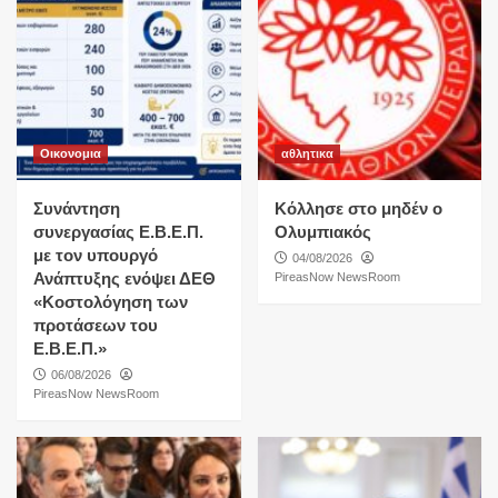
Οικονομια
αθλητικα
Συνάντηση
Κόλλησε στο μηδέν ο
συνεργασίας Ε.Β.Ε.Π.
Ολυμπιακός
με τον υπουργό
04/08/2026
Ανάπτυξης ενόψει ΔΕΘ
PireasNow NewsRoom
«Κοστολόγηση των
προτάσεων του
Ε.Β.Ε.Π.»
06/08/2026
PireasNow NewsRoom