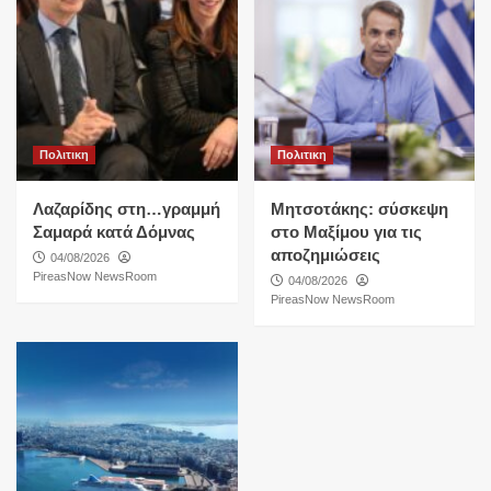
Πολιτικη
Πολιτικη
Λαζαρίδης στη…γραμμή
Μητσοτάκης: σύσκεψη
Σαμαρά κατά Δόμνας
στο Μαξίμου για τις
αποζημιώσεις
04/08/2026
PireasNow NewsRoom
04/08/2026
PireasNow NewsRoom