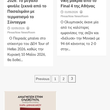
2026: Το μεγάλο
νίκη μακριά από το
φινάλε ξεκινά από το
Final 4 της Αθήνας
Πασαλιμάνι με
01/05/2026
τερματισμό το
PireasNow NewsRoom
Σύνταγμα
Ο Ολυμπιακός έκανε μία
από τις καλύτερες
02/05/2026
PireasNow NewsRoom
εμφανίσεις της σεζόν και
Ο Πειραιάς μπαίνει στο
«διέλυσε» την Μονακό με
επίκεντρο του ΔΕΗ Tour of
94-64 κάνοντας το 2-0
Hellas 2026, καθώς την
στην...
Κυριακή 10 Μαΐου 2026,
θα δοθεί...
Πλοήγηση
Previous
1
2
3
άρθρων