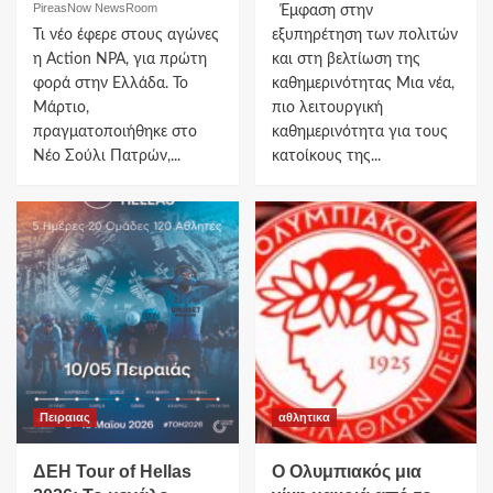
PireasNow NewsRoom
Έμφαση στην
Τι νέο έφερε στους αγώνες
εξυπηρέτηση των πολιτών
η Action NPA, για πρώτη
και στη βελτίωση της
φορά στην Ελλάδα. Το
καθημερινότητας Μια νέα,
Μάρτιο,
πιο λειτουργική
πραγματοποιήθηκε στο
καθημερινότητα για τους
Νέο Σούλι Πατρών,...
κατοίκους της...
Πειραιας
αθλητικα
ΔΕΗ Tour of Hellas
O Oλυμπιακός μια