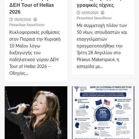
ΔΕΗ Tour of Hellas
γραφικές τέχνες
2026
04/05/2026
PireasNow NewsRoom
05/05/2026
PireasNow NewsRoom
Με συμμετοχή πλέον των
Κυκλοφοριακές ρυθμίσεις
50 νέων, σπουδαστών και
στον Πειραιά την Κυριακή
επαγγελματιών
10 Μαΐου λόγω
πραγματοποιήθηκε την
διεξαγωγής του
Τρίτη 28 Απριλίου στο
ποδηλατικού γύρου ΔΕΗ
Piraeus Makerspace, η
Tour of Hellas 2026 –
εσπερίδα με...
Οδηγίες...