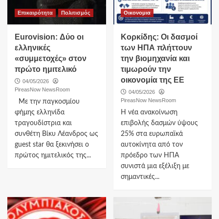
Επικαιρότητα
Πολιτισμός
Οικονομια
Eurovision: Δύο οι
Κορκίδης: Οι δασμοί
ελληνικές
των ΗΠΑ πλήττουν
«συμμετοχές» στον
την βιομηχανία και
πρώτο ημιτελικό
τιμωρούν την
οικονομία της ΕΕ
04/05/2026
PireasNow NewsRoom
04/05/2026
PireasNow NewsRoom
Με την παγκοσμίου
φήμης ελληνίδα
Η νέα ανακοίνωση
τραγουδίστρια και
επιβολής δασμών ύψους
συνθέτη Βίκυ Λέανδρος ως
25% στα ευρωπαϊκά
guest star θα ξεκινήσει ο
αυτοκίνητα από τον
πρώτος ημιτελικός της...
πρόεδρο των ΗΠΑ
συνιστά μια εξέλιξη με
σημαντικές...