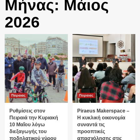
Μήνας:
Μάιος
2026
Πειραιας
Πειραιας
Ρυθμίσεις στον
Piraeus Makerspace –
Πειραιά την Κυριακή
H κυκλική οικονομία
10 Μαΐου λόγω
συναντά τις
διεξαγωγής του
προοπτικές
ποδηλατικού γύρου
απασχόλησης στις