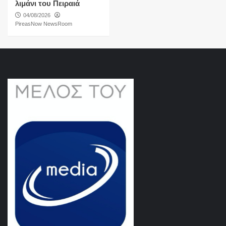
λιμάνι του Πειραιά
04/08/2026
PireasNow NewsRoom