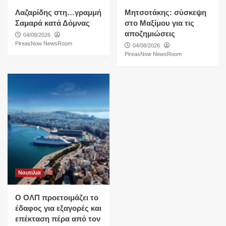
Λαζαρίδης στη…γραμμή
Μητσοτάκης: σύσκεψη
Σαμαρά κατά Δόμνας
στο Μαξίμου για τις
αποζημιώσεις
04/08/2026
PireasNow NewsRoom
04/08/2026
PireasNow NewsRoom
Ναυτιλια
O ΟΛΠ προετοιμάζει το
έδαφος για εξαγορές και
επέκταση πέρα από τον