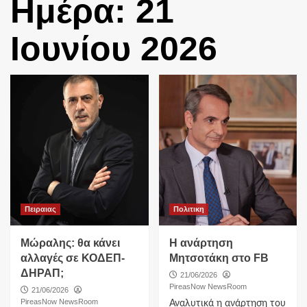
Ημέρα:
21
Ιουνίου 2026
Πειραιας
Πολιτικη
Μώραλης: θα κάνει
Η ανάρτηση
αλλαγές σε ΚΟΔΕΠ-
Μητσοτάκη στο FB
ΔΗΡΑΠ;
21/06/2026
PireasNow NewsRoom
21/06/2026
PireasNow NewsRoom
Αναλυτικά η ανάρτηση του