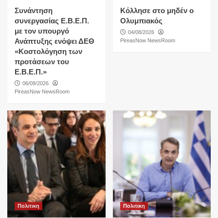
Συνάντηση
Κόλλησε στο μηδέν ο
συνεργασίας Ε.Β.Ε.Π.
Ολυμπιακός
με τον υπουργό
04/08/2026
Ανάπτυξης ενόψει ΔΕΘ
PireasNow NewsRoom
«Κοστολόγηση των
προτάσεων του
Ε.Β.Ε.Π.»
06/08/2026
PireasNow NewsRoom
Πολιτικη
Πολιτικη