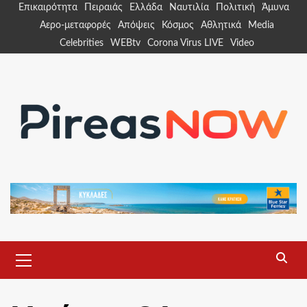
Skip
Επικαιρότητα
Πειραιάς
Ελλάδα
Ναυτιλία
Πολιτική
Άμυνα
to
Αερο-μεταφορές
Απόψεις
Κόσμος
Αθλητικά
Media
content
Celebrities
WEBtv
Corona Virus LIVE
Video
Primary
Menu