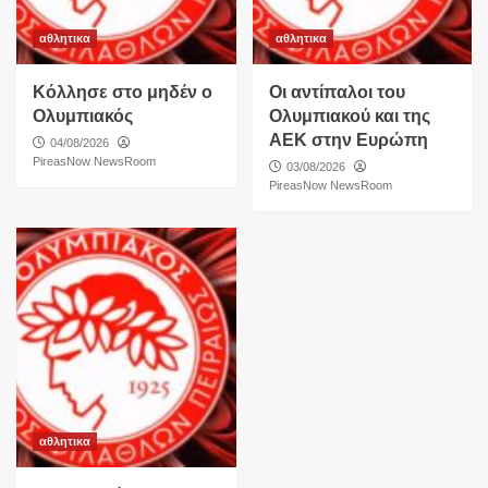
αθλητικα
αθλητικα
Κόλλησε στο μηδέν ο
Οι αντίπαλοι του
Ολυμπιακός
Ολυμπιακού και της
ΑΕΚ στην Ευρώπη
04/08/2026
PireasNow NewsRoom
03/08/2026
PireasNow NewsRoom
αθλητικα