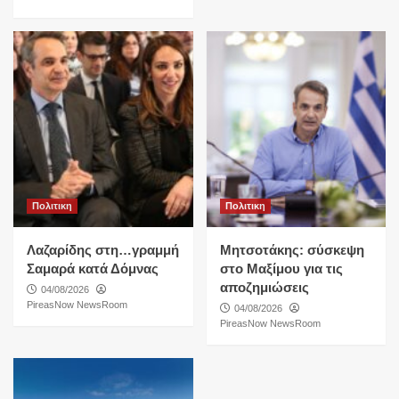
Πολιτικη
Πολιτικη
Λαζαρίδης στη…γραμμή
Μητσοτάκης: σύσκεψη
Σαμαρά κατά Δόμνας
στο Μαξίμου για τις
αποζημιώσεις
04/08/2026
PireasNow NewsRoom
04/08/2026
PireasNow NewsRoom