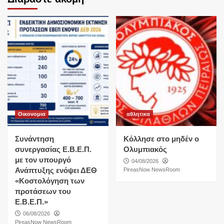
Οικονομια
αθλητικα
Συνάντηση
Κόλλησε στο μηδέν ο
συνεργασίας Ε.Β.Ε.Π.
Ολυμπιακός
με τον υπουργό
04/08/2026
Ανάπτυξης ενόψει ΔΕΘ
PireasNow NewsRoom
«Κοστολόγηση των
προτάσεων του
Ε.Β.Ε.Π.»
06/08/2026
PireasNow NewsRoom