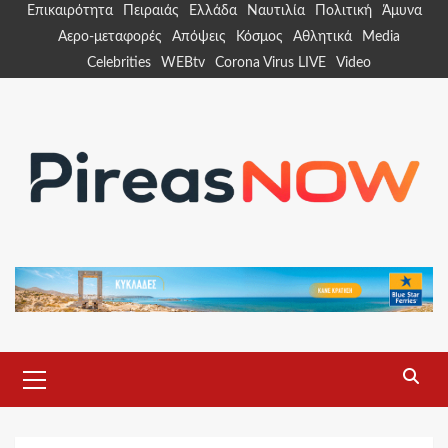
Skip
Επικαιρότητα
Πειραιάς
Ελλάδα
Ναυτιλία
Πολιτική
Άμυνα
to
Αερο-μεταφορές
Απόψεις
Κόσμος
Αθλητικά
Media
content
Celebrities
WEBtv
Corona Virus LIVE
Video
Primary
Menu