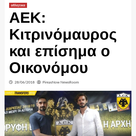
αθλητικα
ΑΕΚ:
Κιτρινόμαυρος
και επίσημα ο
Οικονόμου
28/06/2018
PireasNow NewsRoom