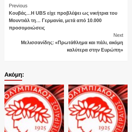
Continue
Previous
Κουβάς…Η UBS είχε προβλέψει ως νικήτρια του
Reading
Μουντιάλ τη… Γερμανία, μετά από 10.000
προσομοιώσεις
Next
Μελισσανίδης: «Πρωτάθλημα και πάλι, ακόμη
καλύτερα στην Ευρώπη»
Ακόμη: