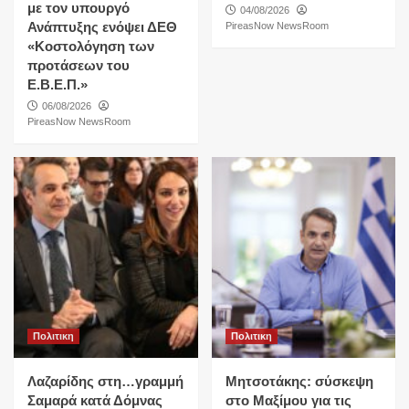
με τον υπουργό
04/08/2026
Ανάπτυξης ενόψει ΔΕΘ
PireasNow NewsRoom
«Κοστολόγηση των
προτάσεων του
Ε.Β.Ε.Π.»
06/08/2026
PireasNow NewsRoom
Πολιτικη
Πολιτικη
Λαζαρίδης στη…γραμμή
Μητσοτάκης: σύσκεψη
Σαμαρά κατά Δόμνας
στο Μαξίμου για τις