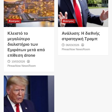
Κοσμος
Κοσμος
Κλειστό το
Ανάλυση: Η διεθνής
μεγαλύτερο
στρατηγική Τραμπ
διυλιστήριο των
06/03/2026
Εμιράτων μετά από
PireasNow NewsRoom
επίθεση drone
10/03/2026
PireasNow NewsRoom