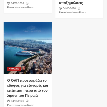
αποζημιώσεις
04/08/2026
PireasNow NewsRoom
04/08/2026
PireasNow NewsRoom
Ναυτιλια
O ΟΛΠ προετοιμάζει το
έδαφος για εξαγορές και
επέκταση πέρα από τον
λιμάνι του Πειραιά
04/08/2026
PireasNow NewsRoom