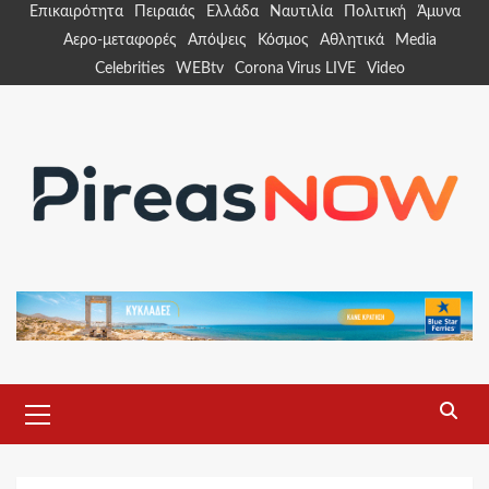
Skip
Επικαιρότητα
Πειραιάς
Ελλάδα
Ναυτιλία
Πολιτική
Άμυνα
to
Αερο-μεταφορές
Απόψεις
Κόσμος
Αθλητικά
Media
content
Celebrities
WEBtv
Corona Virus LIVE
Video
Primary
Menu