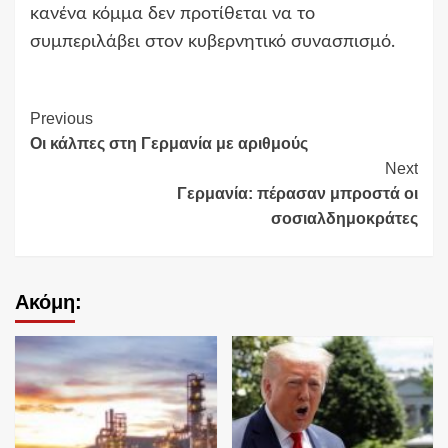
κανένα κόμμα δεν προτίθεται να το
συμπεριλάβει στον κυβερνητικό συνασπισμό.
Continue
Previous
Οι κάλπες στη Γερμανία με αριθμούς
Reading
Next
Γερμανία: πέρασαν μπροστά οι
σοσιαλδημοκράτες
Ακόμη: