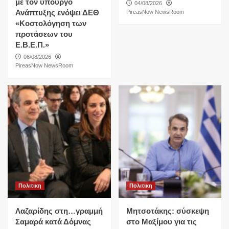
με τον υπουργό
04/08/2026
Ανάπτυξης ενόψει ΔΕΘ
PireasNow NewsRoom
«Κοστολόγηση των
προτάσεων του
Ε.Β.Ε.Π.»
06/08/2026
PireasNow NewsRoom
Πολιτικη
Πολιτικη
Λαζαρίδης στη…γραμμή
Μητσοτάκης: σύσκεψη
Σαμαρά κατά Δόμνας
στο Μαξίμου για τις