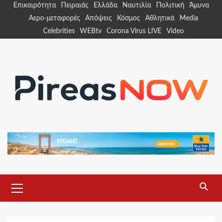
Skip
Επικαιρότητα
Πειραιάς
Ελλάδα
Ναυτιλία
Πολιτική
Άμυνα
to
Αερο-μεταφορές
Απόψεις
Κόσμος
Αθλητικά
Media
content
Celebrities
WEBtv
Corona Virus LIVE
Video
Primary
Menu