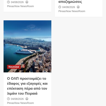
αποζημιώσεις
04/08/2026
PireasNow NewsRoom
04/08/2026
PireasNow NewsRoom
Ναυτιλια
O ΟΛΠ προετοιμάζει το
έδαφος για εξαγορές και
επέκταση πέρα από τον
λιμάνι του Πειραιά
04/08/2026
PireasNow NewsRoom