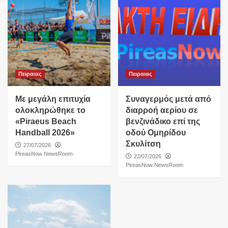
Πειραιας
Πειραιας
Με μεγάλη επιτυχία
Συναγερμός μετά από
ολοκληρώθηκε το
διαρροή αερίου σε
«Piraeus Beach
βενζινάδικο επί της
Handball 2026»
οδού Ομηρίδου
Σκυλίτση
27/07/2026
PireasNow NewsRoom
22/07/2026
PireasNow NewsRoom