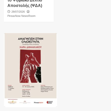
το Ψηφιακό Δελτίο
Αποστολής (ΨΔΑ)
28/07/2026
PireasNow NewsRoom