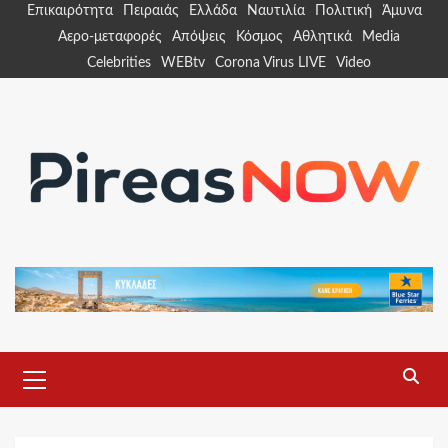
Skip
Επικαιρότητα
Πειραιάς
Ελλάδα
Ναυτιλία
Πολιτική
Άμυνα
to
Αερο-μεταφορές
Απόψεις
Κόσμος
Αθλητικά
Media
content
Celebrities
WEBtv
Corona Virus LIVE
Video
Primary
Menu