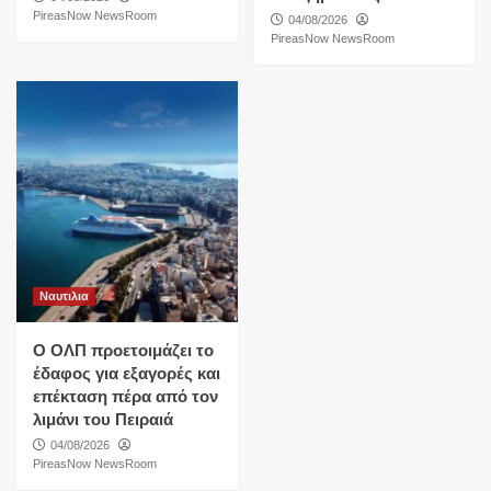
PireasNow NewsRoom
04/08/2026
PireasNow NewsRoom
Ναυτιλια
O ΟΛΠ προετοιμάζει το
έδαφος για εξαγορές και
επέκταση πέρα από τον
λιμάνι του Πειραιά
04/08/2026
PireasNow NewsRoom