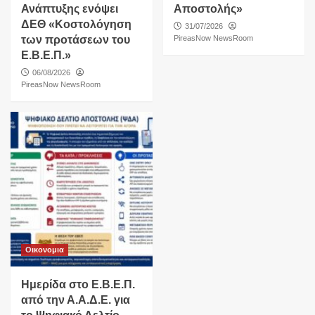
Ανάπτυξης ενόψει
Αποστολής»
ΔΕΘ «Κοστολόγηση
31/07/2026
των προτάσεων του
PireasNow NewsRoom
Ε.Β.Ε.Π.»
06/08/2026
PireasNow NewsRoom
Οικονομια
Ημερίδα στο Ε.Β.Ε.Π.
από την Α.Α.Δ.Ε. για