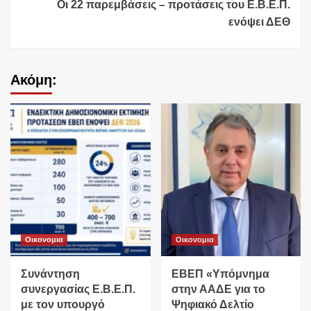
Οι 22 παρεμβάσεις – προτάσεις του Ε.Β.Ε.Π.
ενόψει ΔΕΘ
Ακόμη:
Οικονομια
Οικονομια
Συνάντηση
ΕΒΕΠ «Υπόμνημα
συνεργασίας Ε.Β.Ε.Π.
στην ΑΑΔΕ για το
με τον υπουργό
Ψηφιακό Δελτίο