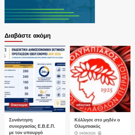
Διαβάστε ακόμη
Οικονομια
αθλητικα
Συνάντηση
Κόλλησε στο μηδέν ο
συνεργασίας Ε.Β.Ε.Π.
Ολυμπιακός
με τον υπουργό
04/08/2026