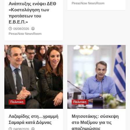
Ανάπτυξης ενόψει ΔΕΘ
PireasNow NewsRoom
«Κοστολόγηση των
προτάσεων του
Ε.Β.Ε.Π.»
06/08/2026
PireasNow NewsRoom
Πολιτικη
Πολιτικη
Λαζαρίδης στη…γραμμή
Μητσοτάκης: σύσκεψη
Σαμαρά κατά Δόμνας
στο Μαξίμου για τις
αποζημιώσεις
04/08/2026