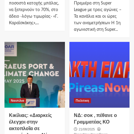
ποσοστά κατοχής μπάλας,
Πρεμιέρα στη Super
να ξεπερνούν το 70%, στο
League με τρεις αγώνες –
άδειο -λόγω τιμωρίας- «Γ.
Τα κανάλια και οι ώρες
Καραϊσκάκης»,...
των αναμετρήσεων Η 1η
αγωνιστική στη Super...
Ναυτιλια
Πολιτικη
Κικίλιας: «Διαρκείς
ΝΔ: σοκ , πέθανε ο
έλεγχοι στην
Γραμματέας ΚΟ
ακτοπλοΐα σε
21/08/2025