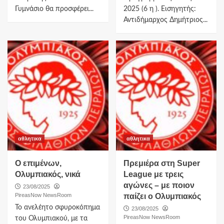
Γυμνάσιο θα προσφέρει...
2025 (6 η ). Εισηγητής:
Αντιδήμαρχος Δημήτριος...
αθλητικα
αθλητικα
Ο επιμένων,
Πρεμιέρα στη Super
Ολυμπιακός, νικά
League με τρεις
αγώνες – με ποιον
23/08/2025
PireasNow NewsRoom
παίζει ο Ολυμπιακός
Το ανελέητο σφυροκόπημα
23/08/2025
PireasNow NewsRoom
του Ολυμπιακoύ, με τα