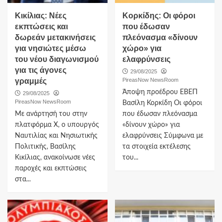
Κικίλιας: Νέες
Κορκίδης: Οι φόροι
εκπτώσεις και
που έδωσαν
δωρεάν μετακινήσεις
πλεόνασμα «δίνουν
για νησιώτες μέσω
χώρο» για
του νέου διαγωνισμού
ελαφρύνσεις
για τις άγονες
29/08/2025
γραμμές
PireasNow NewsRoom
Άποψη προέδρου ΕΒΕΠ
29/08/2025
PireasNow NewsRoom
Βασίλη Κορκίδη Οι φόροι
Με ανάρτησή του στην
που έδωσαν πλεόνασμα
πλατφόρμα Χ, ο υπουργός
«δίνουν χώρο» για
Ναυτιλίας και Νησιωτικής
ελαφρύνσεις Σύμφωνα με
Πολιτικής, Βασίλης
τα στοιχεία εκτέλεσης
Κικίλιας, ανακοίνωσε νέες
του...
παροχές και εκπτώσεις
στα...