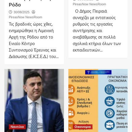
Ρόδο
PireasNow NewsRoom
Ο Δήμος Πειραιά
30/08/2025
PireasNow NewsRoom
συνεχίζει με εντατικούς
Τις βραδινές ώρες χθες,
ρυθμούς τις εργασίες
ενημερώθηκε η Λιμενική
συντήρησης και
Αρχή της Ρόδου από το
αναβάθμισης σε πολλά
Ενιαίο Κέντρο
σχολικά κτήρια όλων των
Συντονισμού Έρευνας και
εκπαιδευτικών...
Διάσωσης (Ε.Κ.Σ.Ε.Δ.) του...
Ναυτιλια
Οικονομια