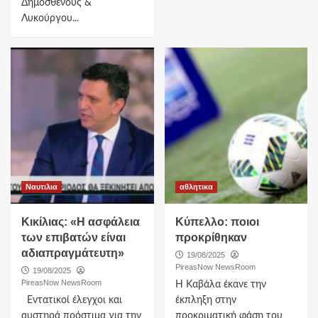
Δημοσθένους &
Λυκούργου...
Ναυτιλια
αθλητικα
Κικίλιας: «Η ασφάλεια
Κύπελλο: ποιοι
των επιβατών είναι
προκρίθηκαν
αδιαπραγμάτευτη»
19/08/2025
PireasNow NewsRoom
19/08/2025
PireasNow NewsRoom
Η Καβάλα έκανε την
Εντατικοί έλεγχοι και
έκπληξη στην
αυστηρά πρόστιμα για την
προκριματική φάση του