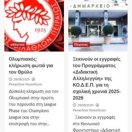
αθλητικα
Πειραιας
Ολυμπιακός:
Ξεκινούν οι εγγραφές
κλήρωση φωτιά για
του Προγράμματος
τον Θρύλο
«Διδακτική
Αλληλεγγύη» της
28/08/2025
PireasNow NewsRoom
ΚΟ.Δ.Ε.Π. για τη
σχολική χρονιά 2025-
Δύσκολη κλήρωση για τον
2026
Ολυμπιακό στην πρώτη
του παρουσία στη League
28/08/2025
PireasNow NewsRoom
Phase του Champions
League (και στην
Ξεκινούν οι εγγραφές
επιστροφή του στην...
στο Κοινωνικό
Φροντιστήριο «Διδακτική