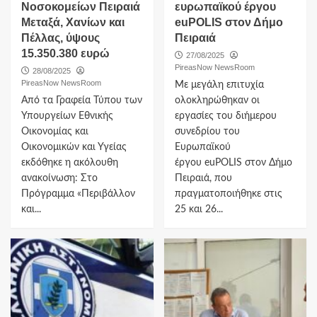
Νοσοκομείων Πειραιά
ευρωπαϊκού έργου
Μεταξά, Χανίων και
euPOLIS στον Δήμο
Πέλλας, ύψους
Πειραιά
15.350.380 ευρώ
27/08/2025
PireasNow NewsRoom
28/08/2025
PireasNow NewsRoom
Με μεγάλη επιτυχία
Από τα Γραφεία Τύπου των
ολοκληρώθηκαν οι
Υπουργείων Εθνικής
εργασίες του διήμερου
Οικονομίας και
συνεδρίου του
Οικονομικών και Υγείας
Ευρωπαϊκού
εκδόθηκε η ακόλουθη
έργου euPOLIS στον Δήμο
ανακοίνωση: Στο
Πειραιά, που
Πρόγραμμα «Περιβάλλον
πραγματοποιήθηκε στις
και...
25 και 26...