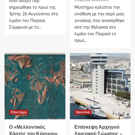
έναν οδηγό ταξί
σημειώθηκε το πρωί της
Μυστήριο καλύπτει την
Τρίτης 26 Αυγούστου στο
υπόθεση με την σορό μιας
λιμάνι του Πειραιά.
γυναίκας που ανασύρθηκε
Σύμφωνα με το...
από την θάλασσα στο
λιμάνι του Πειραιά το
πρωί...
Επιστήμη
Ναυτιλια
Ο «Μελλοντικός
Επίσκεψη Αρχηγού
Χάρτης του Κόσμου»
Λιμενικού Σώματος –