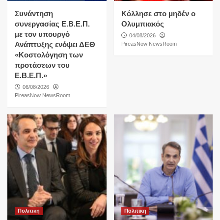
Συνάντηση
Κόλλησε στο μηδέν ο
συνεργασίας Ε.Β.Ε.Π.
Ολυμπιακός
με τον υπουργό
04/08/2026
Ανάπτυξης ενόψει ΔΕΘ
PireasNow NewsRoom
«Κοστολόγηση των
προτάσεων του
Ε.Β.Ε.Π.»
06/08/2026
PireasNow NewsRoom
Πολιτικη
Πολιτικη