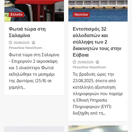
Ελλαδα
Ναυτιλια
Φωτιά τώρα στη
Εντοπισμός 32
Σαλαμίνα
αλλοδαπών και
σύλληψη των 2
25/08/2025
PireasNow NewsRoom
διακινητών τους στην
Εύβοια
Φωτιά τώρα στη Σαλαμίνα
- Επιχειρούν 2 αεροσκάφη
25/08/2025
PireasNow NewsRoom
και 1 ελικόπτερο Φωτιά
εκδηλώθηκε το μεσημέρι
Τις βραδινές ώρες την
της Δευτέρας (25/8) σε
23.08.2025, έπειτα από
χαμηλή...
κατάλληλη αξιοποίηση
πληροφοριών που παρείχε
η Εθνική Υπηρεσία
Πληροφοριών (ΕΥΠ)
διεξήχθη από τη...