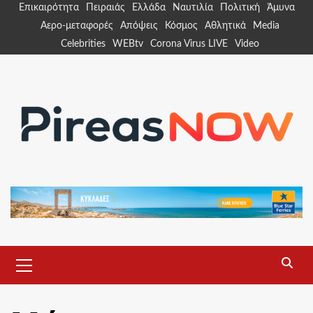
Skip
Επικαιρότητα
Πειραιάς
Ελλάδα
Ναυτιλία
Πολιτική
Άμυνα
to
Αερο-μεταφορές
Απόψεις
Κόσμος
Αθλητικά
Media
content
Celebrities
WEBtv
Corona Virus LIVE
Video
Primary
Menu