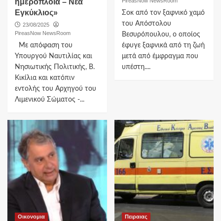
ημερόπλοια – Νέα
PireasNow NewsRoom
Εγκύκλιος»
Σοκ από τον ξαφνικό χαμό
του Απόστολου
23/08/2025
PireasNow NewsRoom
Βεσυρόπουλου, ο οποίος
Με απόφαση του
έφυγε ξαφνικά από τη ζωή
Υπουργού Ναυτιλίας και
μετά από έμφραγμα που
Νησιωτικής Πολιτικής, Β.
υπέστη....
Κικίλια και κατόπιν
εντολής του Αρχηγού του
Λιμενικού Σώματος -...
Οικονομια
Πειραιας