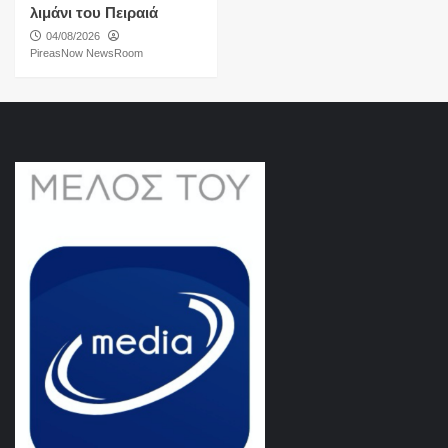
λιμάνι του Πειραιά
04/08/2026
PireasNow NewsRoom