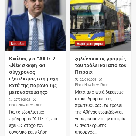
Ναυτιλια
Αερο-μεταφορές
Κικίλιας για “ΑΙΓΙΣ 2”:
ξηλώνουν τις γραμμές
«Νέα σκάφη και
του τρόλει και από τον
σύγχρονος
Πειραιά
εξοπλισμός στη μάχη
27/08/2025
κατά της παράνομης
PireasNow NewsRoom
μετανάστευσης»
Μετά από επτά δεκαετίες
στους δρόμους της
27/08/2025
PireasNow NewsRoom
πρωτεύουσας, τα τρόλεϊ
Για το εξοπλιστικό
της Αθήνας ετοιμάζονται
πρόγραμμα “ΑΙΓΙΣ 2”, που
να περάσουν στην ιστορία.
έχει ως στόχο τον
Ο αναπληρωτής
συνολικό και πλήρη
υπουργός...