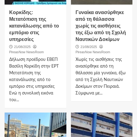
Κορκίδης:
Γυναίκα ανασύρθηκε
Μετατόπιση της
από τη θάλασσα
κατανάλωσης από το
χωρίς τις αισθήσεις
εμπόριο στις
της έξω από τη Σχολή
υπηρεσίες
Ναυτικών Δοκίμων
21/08/2025
21/08/2025
PireasNow NewsRoom
PireasNow NewsRoom
Δήλωση προέδρου ΕΒΕΠ
Χωρίς τις αισθήσεις της
Βασίλη Κορκίδη στην ΕΡΤ
ανασύρθηκε από τη
Μετατόπιση της
θάλασσα μία γυναίκα, έξω
κατανάλωσης από το
από τη Σχολή Ναυτικών
εμπόριο στις υπηρεσίες
Δοκίμων στον Πειραιά.
Ενώ η συνολική εικόνα
Σύμφωνα με...
του...