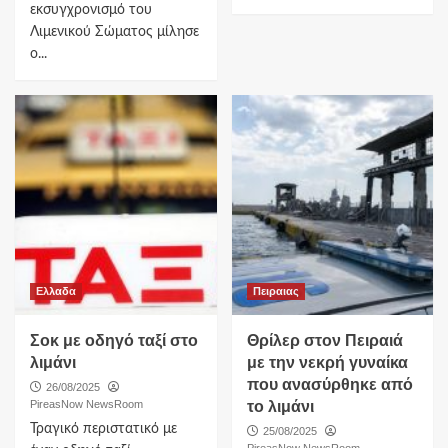
εκσυγχρονισμό του
Λιμενικού Σώματος μίλησε
ο...
Ελλαδα
Πειραιας
Σοκ με οδηγό ταξί στο
Θρίλερ στον Πειραιά
λιμάνι
με την νεκρή γυναίκα
που ανασύρθηκε από
26/08/2025
PireasNow NewsRoom
το λιμάνι
Τραγικό περιστατικό με
25/08/2025
PireasNow NewsRoom