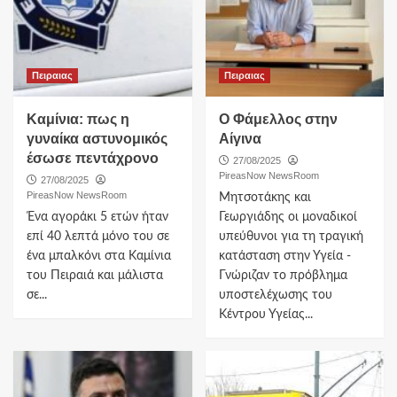
Πειραιας
Πειραιας
Καμίνια: πως η
Ο Φάμελλος στην
γυναίκα αστυνομικός
Αίγινα
έσωσε πεντάχρονο
27/08/2025
PireasNow NewsRoom
27/08/2025
PireasNow NewsRoom
Μητσοτάκης και
Ένα αγοράκι 5 ετών ήταν
Γεωργιάδης οι μοναδικοί
επί 40 λεπτά μόνο του σε
υπεύθυνοι για τη τραγική
ένα μπαλκόνι στα Καμίνια
κατάσταση στην Υγεία -
του Πειραιά και μάλιστα
Γνώριζαν το πρόβλημα
σε...
υποστελέχωσης του
Κέντρου Υγείας...