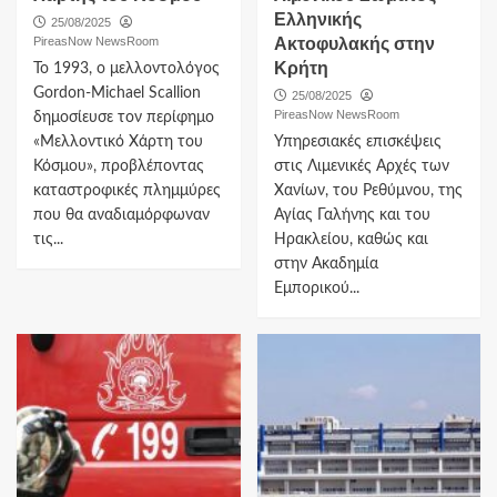
Ελληνικής
25/08/2025
PireasNow NewsRoom
Ακτοφυλακής στην
Κρήτη
Το 1993, ο μελλοντολόγος
Gordon-Michael Scallion
25/08/2025
PireasNow NewsRoom
δημοσίευσε τον περίφημο
«Μελλοντικό Χάρτη του
Υπηρεσιακές επισκέψεις
Κόσμου», προβλέποντας
στις Λιμενικές Αρχές των
καταστροφικές πλημμύρες
Χανίων, του Ρεθύμνου, της
που θα αναδιαμόρφωναν
Αγίας Γαλήνης και του
τις...
Ηρακλείου, καθώς και
στην Ακαδημία
Εμπορικού...