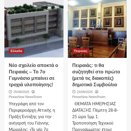
Ελλαδα
Πειραιας
Νέο σχολείο αποκτά ο
Πειραιάς: τι θα
Πειραιάς – Το 7ο
συζητηθεί στο πρώτο
Γυμνάσιο μπαίνει σε
(μετά τις διακοπές)
τροχιά υλοποίησης!
δημοτικό Συμβούλιο
25/08/2025
24/08/2025
PireasNow NewsRoom
PireasNow NewsRoom
Υπεγράφη από τον
ΘΕΜΑΤΑ ΗΜΕΡΗΣΙΑΣ
Περιφερειάρχη Αττικής η
ΔΙΑΤΑΞΗΣ Πέμπτη 28-8-
Πράξη Ένταξης για την
25 ώρα 5μμ 1.
ανέγερσή του Γιάννης
Τροποποίηση Τεχνικού
Μώραλης: «Το νέο 7ο
Προγράμματος έτους