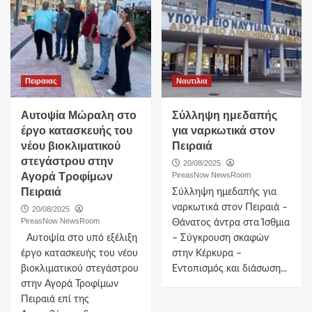
Πειραιας
Ναυτιλια
Αυτοψία Μώραλη στο
Σύλληψη ημεδαπής
έργο κατασκευής του
για ναρκωτικά στον
νέου βιοκλιματικού
Πειραιά
στεγάστρου στην
20/08/2025
Αγορά Τροφίμων
PireasNow NewsRoom
Πειραιά
Σύλληψη ημεδαπής για
ναρκωτικά στον Πειραιά –
20/08/2025
PireasNow NewsRoom
Θάνατος άντρα στα Ίσθμια
Αυτοψία στο υπό εξέλιξη
– Σύγκρουση σκαφών
έργο κατασκευής του νέου
στην Κέρκυρα –
βιοκλιματικού στεγάστρου
Εντοπισμός και διάσωση...
στην Αγορά Τροφίμων
Πειραιά επί της