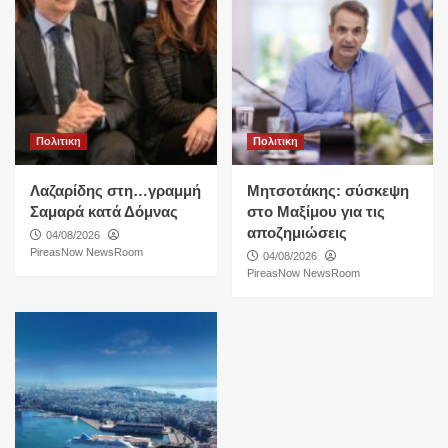
Πολιτικη
Πολιτικη
Λαζαρίδης στη…γραμμή
Μητσοτάκης: σύσκεψη
Σαμαρά κατά Δόμνας
στο Μαξίμου για τις
αποζημιώσεις
04/08/2026
PireasNow NewsRoom
04/08/2026
PireasNow NewsRoom