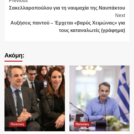
Continue
Previous
Σακελλαροπούλου για τη ναυμαχία της Ναυπάκτου
Reading
Next
Αυξήσεις παντού – Έρχεται «βαρύς Χειμώνας» για
τους καταναλωτές (γράφημα)
Ακόμη:
Πολιτικη
Πολιτικη