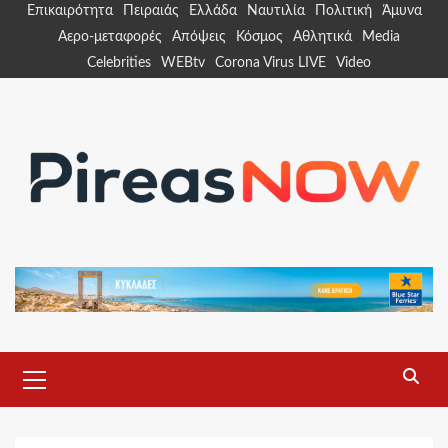
Skip
Επικαιρότητα
Πειραιάς
Ελλάδα
Ναυτιλία
Πολιτική
Άμυνα
to
Αερο-μεταφορές
Απόψεις
Κόσμος
Αθλητικά
Media
content
Celebrities
WEBtv
Corona Virus LIVE
Video
Primary
Menu