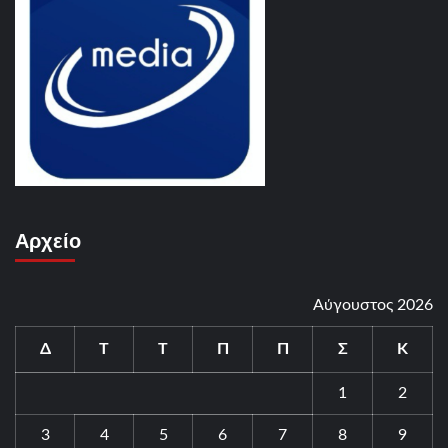
Αρχείο
Αύγουστος 2026
Δ
Τ
Τ
Π
Π
Σ
Κ
1
2
3
4
5
6
7
8
9