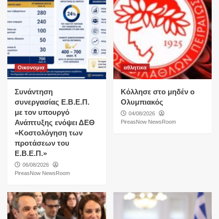
Οικονομια
αθλητικα
Συνάντηση
Κόλλησε στο μηδέν ο
συνεργασίας Ε.Β.Ε.Π.
Ολυμπιακός
με τον υπουργό
04/08/2026
Ανάπτυξης ενόψει ΔΕΘ
PireasNow NewsRoom
«Κοστολόγηση των
προτάσεων του
Ε.Β.Ε.Π.»
06/08/2026
PireasNow NewsRoom