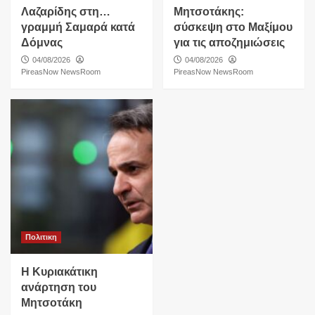
Λαζαρίδης στη…
Μητσοτάκης:
γραμμή Σαμαρά κατά
σύσκεψη στο Μαξίμου
Δόμνας
για τις αποζημιώσεις
04/08/2026
04/08/2026
PireasNow NewsRoom
PireasNow NewsRoom
Πολιτικη
Η Κυριακάτικη
ανάρτηση του
Μητσοτάκη